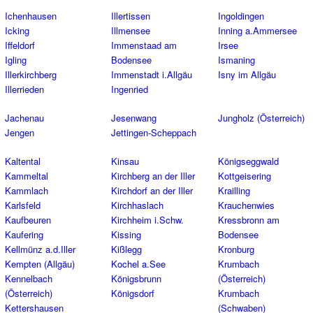
Ichenhausen
Illertissen
Ingoldingen
Icking
Illmensee
Inning a.Ammersee
Iffeldorf
Immenstaad am
Irsee
Igling
Bodensee
Ismaning
Illerkirchberg
Immenstadt i.Allgäu
Isny im Allgäu
Illerrieden
Ingenried
Jachenau
Jesenwang
Jungholz (Österreich)
Jengen
Jettingen-Scheppach
Kaltental
Kinsau
Königseggwald
Kammeltal
Kirchberg an der Iller
Kottgeisering
Kammlach
Kirchdorf an der Iller
Krailling
Karlsfeld
Kirchhaslach
Krauchenwies
Kaufbeuren
Kirchheim i.Schw.
Kressbronn am
Kaufering
Kissing
Bodensee
Kellmünz a.d.Iller
Kißlegg
Kronburg
Kempten (Allgäu)
Kochel a.See
Krumbach
Kennelbach
Königsbrunn
(Österreich)
(Österreich)
Königsdorf
Krumbach
Kettershausen
(Schwaben)