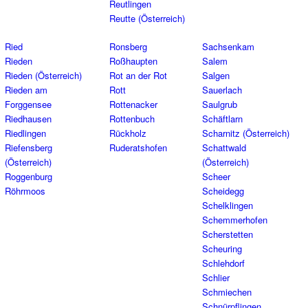
Reutlingen
Reutte (Österreich)
Ried
Ronsberg
Sachsenkam
Rieden
Roßhaupten
Salem
Rieden (Österreich)
Rot an der Rot
Salgen
Rieden am
Rott
Sauerlach
Forggensee
Rottenacker
Saulgrub
Riedhausen
Rottenbuch
Schäftlarn
Riedlingen
Rückholz
Scharnitz (Österreich)
Riefensberg
Ruderatshofen
Schattwald
(Österreich)
(Österreich)
Roggenburg
Scheer
Röhrmoos
Scheidegg
Schelklingen
Schemmerhofen
Scherstetten
Scheuring
Schlehdorf
Schlier
Schmiechen
Schnürpflingen