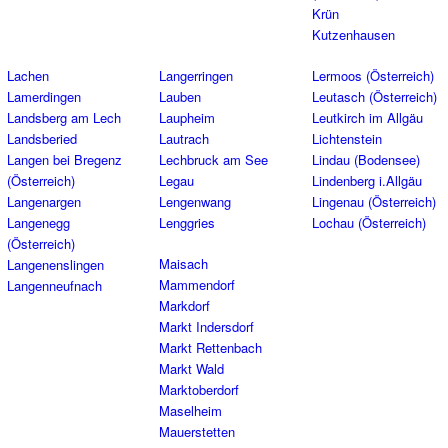
Krün
Kutzenhausen
Lachen
Langerringen
Lermoos (Österreich)
Lamerdingen
Lauben
Leutasch (Österreich)
Landsberg am Lech
Laupheim
Leutkirch im Allgäu
Landsberied
Lautrach
Lichtenstein
Langen bei Bregenz
Lechbruck am See
Lindau (Bodensee)
(Österreich)
Legau
Lindenberg i.Allgäu
Langenargen
Lengenwang
Lingenau (Österreich)
Langenegg
Lenggries
Lochau (Österreich)
(Österreich)
Maisach
Langenenslingen
Mammendorf
Langenneufnach
Markdorf
Markt Indersdorf
Markt Rettenbach
Markt Wald
Marktoberdorf
Maselheim
Mauerstetten