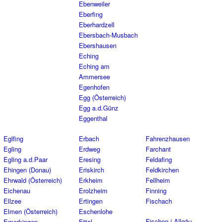
Ebenweiler
Eberfing
Eberhardzell
Ebersbach-Musbach
Ebershausen
Eching
Eching am
Ammersee
Egenhofen
Egg (Österreich)
Egg a.d.Günz
Eggenthal
Eglfing
Erbach
Fahrenzhausen
Egling
Erdweg
Farchant
Egling a.d.Paar
Eresing
Feldafing
Ehingen (Donau)
Eriskirch
Feldkirchen
Ehrwald (Österreich)
Erkheim
Fellheim
Eichenau
Erolzheim
Finning
Ellzee
Ertingen
Fischach
Elmen (Österreich)
Eschenlohe
Fischen i.Allgäu
Emerkingen
Ettal