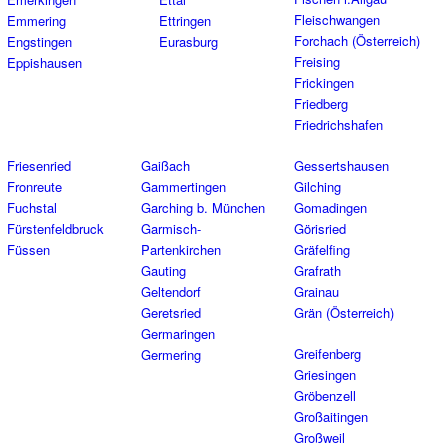
Fleischwangen
Emmering
Ettringen
Forchach (Österreich)
Engstingen
Eurasburg
Freising
Eppishausen
Frickingen
Friedberg
Friedrichshafen
Friesenried
Gaißach
Gessertshausen
Fronreute
Gammertingen
Gilching
Fuchstal
Garching b. München
Gomadingen
Fürstenfeldbruck
Garmisch-
Görisried
Füssen
Partenkirchen
Gräfelfing
Gauting
Grafrath
Geltendorf
Grainau
Geretsried
Grän (Österreich)
Germaringen
Greifenberg
Germering
Griesingen
Gröbenzell
Großaitingen
Großweil