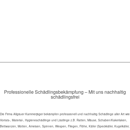
Professionelle Schädlingsbekämpfung – Mit uns nachhaltig
schädlingsfrei
Die Firma Allgäuer Kammerjäger bekämpfen professionell und nachhaltig Schädlinge aller Art wie
Vorrats-, Material-, Hygieneschädlinge und Lästlinge z.B. Ratten, Mäuse, Schaben/Kakerlaken,
Bettwanzen, Motten, Ameisen, Spinnen, Wespen, Fliegen, Flöhe, Käfer (Speckkäfer, Kugelkäfer,