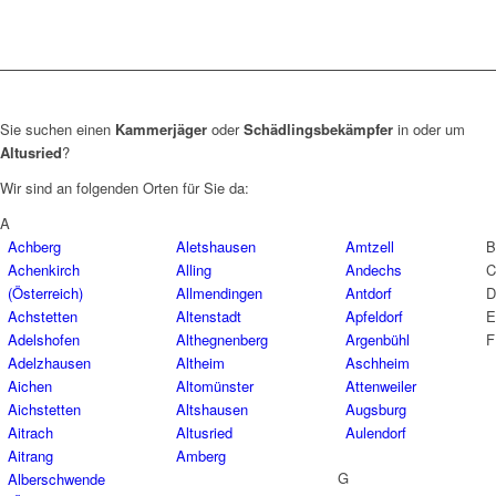
Sie suchen einen
Kammerjäger
oder
Schädlingsbekämpfer
in oder um
Altusried
?
Wir sind an folgenden Orten für Sie da:
A
Achberg
Aletshausen
Amtzell
B
Achenkirch
Alling
Andechs
C
(Österreich)
Allmendingen
Antdorf
D
Achstetten
Altenstadt
Apfeldorf
E
Adelshofen
Althegnenberg
Argenbühl
F
Adelzhausen
Altheim
Aschheim
Aichen
Altomünster
Attenweiler
Aichstetten
Altshausen
Augsburg
Aitrach
Altusried
Aulendorf
Aitrang
Amberg
G
Alberschwende