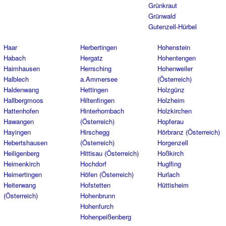
Grünkraut
Grünwald
Gutenzell-Hürbel
Haar
Herbertingen
Hohenstein
Habach
Hergatz
Hohentengen
Haimhausen
Herrsching
Hohenweiler
Halblech
a.Ammersee
(Österreich)
Haldenwang
Hettingen
Holzgünz
Hallbergmoos
Hiltenfingen
Holzheim
Hattenhofen
Hinterhornbach
Holzkirchen
Hawangen
(Österreich)
Hopferau
Hayingen
Hirschegg
Hörbranz (Österreich)
Hebertshausen
(Österreich)
Horgenzell
Heiligenberg
Hittisau (Österreich)
Hoßkirch
Heimenkirch
Hochdorf
Huglfing
Heimertingen
Höfen (Österreich)
Hurlach
Heiterwang
Hofstetten
Hüttisheim
(Österreich)
Hohenbrunn
Hohenfurch
Hohenpeißenberg