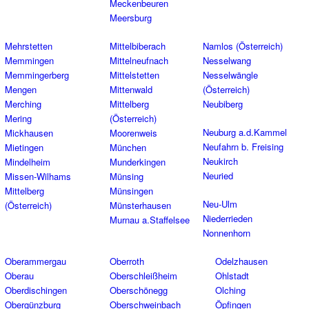
Meckenbeuren
Meersburg
Mehrstetten
Mittelbiberach
Namlos (Österreich)
Memmingen
Mittelneufnach
Nesselwang
Memmingerberg
Mittelstetten
Nesselwängle
Mengen
Mittenwald
(Österreich)
Merching
Mittelberg
Neubiberg
Mering
(Österreich)
Neuburg a.d.Kammel
Mickhausen
Moorenweis
Neufahrn b. Freising
Mietingen
München
Neukirch
Mindelheim
Munderkingen
Neuried
Missen-Wilhams
Münsing
Mittelberg
Münsingen
Neu-Ulm
(Österreich)
Münsterhausen
Niederrieden
Murnau a.Staffelsee
Nonnenhorn
Oberammergau
Oberroth
Odelzhausen
Oberau
Oberschleißheim
Ohlstadt
Oberdischingen
Oberschönegg
Olching
Obergünzburg
Oberschweinbach
Öpfingen