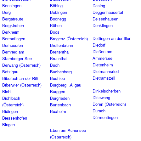
Benningen
Böbing
Dasing
Berg
Bobingen
Deggenhausertal
Bergatreute
Bodnegg
Deisenhausen
Bergkirchen
Böhen
Denklingen
Berkheim
Boos
Dettingen an der Iller
Bermatingen
Bregenz (Österreich)
Diedorf
Bernbeuren
Breitenbrunn
Dießen am
Bernried am
Breitenthal
Ammersee
Starnberger See
Brunnthal
Dietenheim
Berwang (Österreich)
Buch
Dietmannsried
Betzigau
Buchenberg
Dietramszell
Biberach an der Riß
Buchloe
Biberwier (Österreich)
Burgberg i.Allgäu
Dinkelscherben
Bichl
Burggen
Dirlewang
Bichlbach
Burgrieden
Doren (Österreich)
(Österreich)
Burtenbach
Durach
Bidingen
Buxheim
Dürmentingen
Biessenhofen
Bingen
Eben am Achensee
(Österreich)