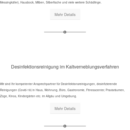
Messingkäfer), Hausbock, Milben, Silberfische und viele weitere Schädlinge.
Mehr Details
Desinfektionsreinigung im Kaltverneblungsverfahren
Wir sind Ihr kompetenter Ansprechpartner für Desinfektionsreinigungen, desinfizierende
Reinigungen (Covid-19) in Haus, Wohnung, Büro, Gastronomie, Fitnesscenter, Praxisräumen,
Züge, Kinos, Kindergärten etc. im Allgäu und Umgebung.
Mehr Details