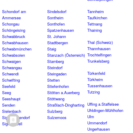
Schondorf am
Sindelsdorf
Tannheim
Ammersee
Sontheim
Taufkirchen
Schongau
Sonthofen
Tettnang
Schöngeising
Spatzenhausen
Thaining
Schwabbruck
St. Johann
Thal (Schweiz)
Schwabhausen
Stadtbergen
Thannhausen
Schwabmünchen
Staig
Trochtelfingen
Schwabsoien
Stanzach (Österreich)
Trunkelsberg
Schwaigen
Starnberg
Schwangau
Steindorf
Türkenfeld
Schwendi
Steingaden
Türkheim
Schwifting
Stetten
Tussenhausen
Seefeld
Stiefenhofen
Tutzing
Seeg
Stötten a.Auerberg
Seeshaupt
Stöttwang
Uffing a.Staffelsee
Senden
Straßlach-Dingharting
Uhldingen-Mühlhofen
Sielenbach
Sulzberg
Ulm
Sigmaringendorf
Sulzemoos
Ummendorf
Sigmarszell
Ungerhausen