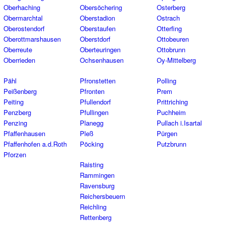
Oberhaching
Obersöchering
Osterberg
Obermarchtal
Oberstadion
Ostrach
Oberostendorf
Oberstaufen
Otterfing
Oberottmarshausen
Oberstdorf
Ottobeuren
Oberreute
Oberteuringen
Ottobrunn
Oberrieden
Ochsenhausen
Oy-Mittelberg
Pähl
Pfronstetten
Polling
Peißenberg
Pfronten
Prem
Peiting
Pfullendorf
Prittriching
Penzberg
Pfullingen
Puchheim
Penzing
Planegg
Pullach i.Isartal
Pfaffenhausen
Pleß
Pürgen
Pfaffenhofen a.d.Roth
Pöcking
Putzbrunn
Pforzen
Raisting
Rammingen
Ravensburg
Reichersbeuern
Reichling
Rettenberg