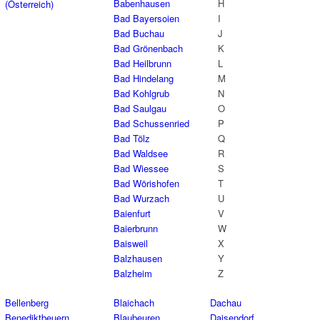
Babenhausen
H
(Österreich)
Bad Bayersoien
I
Bad Buchau
J
Bad Grönenbach
K
Bad Heilbrunn
L
Bad Hindelang
M
Bad Kohlgrub
N
Bad Saulgau
O
Bad Schussenried
P
Bad Tölz
Q
Bad Waldsee
R
Bad Wiessee
S
Bad Wörishofen
T
Bad Wurzach
U
Baienfurt
V
Baierbrunn
W
Baisweil
X
Balzhausen
Y
Balzheim
Z
Bellenberg
Blaichach
Dachau
Benediktbeuern
Blaubeuren
Daisendorf