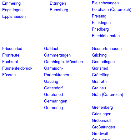
Fleischwangen
Emmering
Ettringen
Forchach (Österreich)
Engstingen
Eurasburg
Freising
Eppishausen
Frickingen
Friedberg
Friedrichshafen
Friesenried
Gaißach
Gessertshausen
Fronreute
Gammertingen
Gilching
Fuchstal
Garching b. München
Gomadingen
Fürstenfeldbruck
Garmisch-
Görisried
Füssen
Partenkirchen
Gräfelfing
Gauting
Grafrath
Geltendorf
Grainau
Geretsried
Grän (Österreich)
Germaringen
Greifenberg
Germering
Griesingen
Gröbenzell
Großaitingen
Großweil
Grünkraut