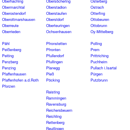
Oberhaching
Obersöchering
Osterberg
Obermarchtal
Oberstadion
Ostrach
Oberostendorf
Oberstaufen
Otterfing
Oberottmarshausen
Oberstdorf
Ottobeuren
Oberreute
Oberteuringen
Ottobrunn
Oberrieden
Ochsenhausen
Oy-Mittelberg
Pähl
Pfronstetten
Polling
Peißenberg
Pfronten
Prem
Peiting
Pfullendorf
Prittriching
Penzberg
Pfullingen
Puchheim
Penzing
Planegg
Pullach i.Isartal
Pfaffenhausen
Pleß
Pürgen
Pfaffenhofen a.d.Roth
Pöcking
Putzbrunn
Pforzen
Raisting
Rammingen
Ravensburg
Reichersbeuern
Reichling
Rettenberg
Reutlingen