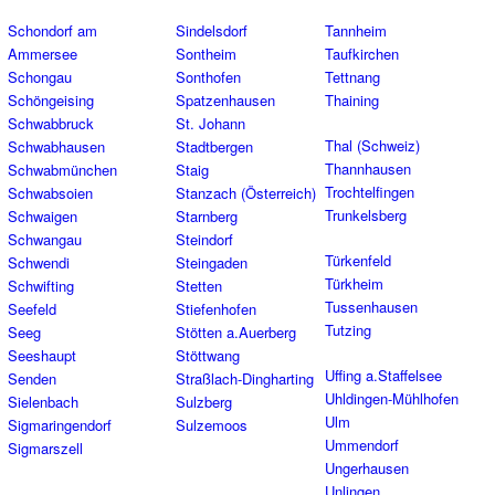
Schondorf am
Sindelsdorf
Tannheim
Ammersee
Sontheim
Taufkirchen
Schongau
Sonthofen
Tettnang
Schöngeising
Spatzenhausen
Thaining
Schwabbruck
St. Johann
Thal (Schweiz)
Schwabhausen
Stadtbergen
Thannhausen
Schwabmünchen
Staig
Trochtelfingen
Schwabsoien
Stanzach (Österreich)
Trunkelsberg
Schwaigen
Starnberg
Schwangau
Steindorf
Türkenfeld
Schwendi
Steingaden
Türkheim
Schwifting
Stetten
Tussenhausen
Seefeld
Stiefenhofen
Tutzing
Seeg
Stötten a.Auerberg
Seeshaupt
Stöttwang
Uffing a.Staffelsee
Senden
Straßlach-Dingharting
Uhldingen-Mühlhofen
Sielenbach
Sulzberg
Ulm
Sigmaringendorf
Sulzemoos
Ummendorf
Sigmarszell
Ungerhausen
Unlingen