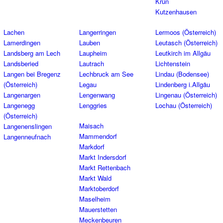
Krün
Kutzenhausen
Lachen
Langerringen
Lermoos (Österreich)
Lamerdingen
Lauben
Leutasch (Österreich)
Landsberg am Lech
Laupheim
Leutkirch im Allgäu
Landsberied
Lautrach
Lichtenstein
Langen bei Bregenz
Lechbruck am See
Lindau (Bodensee)
(Österreich)
Legau
Lindenberg i.Allgäu
Langenargen
Lengenwang
Lingenau (Österreich)
Langenegg
Lenggries
Lochau (Österreich)
(Österreich)
Maisach
Langenenslingen
Mammendorf
Langenneufnach
Markdorf
Markt Indersdorf
Markt Rettenbach
Markt Wald
Marktoberdorf
Maselheim
Mauerstetten
Meckenbeuren