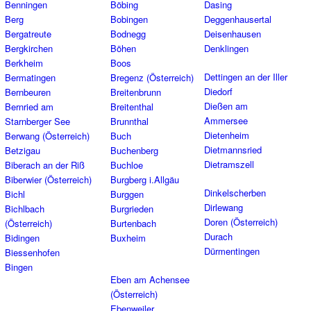
Benningen
Böbing
Dasing
Berg
Bobingen
Deggenhausertal
Bergatreute
Bodnegg
Deisenhausen
Bergkirchen
Böhen
Denklingen
Berkheim
Boos
Dettingen an der Iller
Bermatingen
Bregenz (Österreich)
Diedorf
Bernbeuren
Breitenbrunn
Dießen am
Bernried am
Breitenthal
Ammersee
Starnberger See
Brunnthal
Dietenheim
Berwang (Österreich)
Buch
Dietmannsried
Betzigau
Buchenberg
Dietramszell
Biberach an der Riß
Buchloe
Biberwier (Österreich)
Burgberg i.Allgäu
Dinkelscherben
Bichl
Burggen
Dirlewang
Bichlbach
Burgrieden
Doren (Österreich)
(Österreich)
Burtenbach
Durach
Bidingen
Buxheim
Dürmentingen
Biessenhofen
Bingen
Eben am Achensee
(Österreich)
Ebenweiler