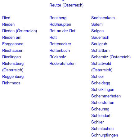
Reutte (Österreich)
Ried
Ronsberg
Sachsenkam
Rieden
Roßhaupten
Salem
Rieden (Österreich)
Rot an der Rot
Salgen
Rieden am
Rott
Sauerlach
Forggensee
Rottenacker
Saulgrub
Riedhausen
Rottenbuch
Schäftlarn
Riedlingen
Rückholz
Scharnitz (Österreich)
Riefensberg
Ruderatshofen
Schattwald
(Österreich)
(Österreich)
Roggenburg
Scheer
Röhrmoos
Scheidegg
Schelklingen
Schemmerhofen
Scherstetten
Scheuring
Schlehdorf
Schlier
Schmiechen
Schnürpflingen