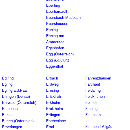
Eberfing
Eberhardzell
Ebersbach-Musbach
Ebershausen
Eching
Eching am
Ammersee
Egenhofen
Egg (Österreich)
Egg a.d.Günz
Eggenthal
Eglfing
Erbach
Fahrenzhausen
Egling
Erdweg
Farchant
Egling a.d.Paar
Eresing
Feldafing
Ehingen (Donau)
Eriskirch
Feldkirchen
Ehrwald (Österreich)
Erkheim
Fellheim
Eichenau
Erolzheim
Finning
Ellzee
Ertingen
Fischach
Elmen (Österreich)
Eschenlohe
Fischen i.Allgäu
Emerkingen
Ettal