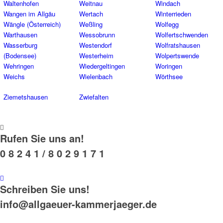
Waltenhofen
Weitnau
Windach
Wangen im Allgäu
Wertach
Winterrieden
Wängle (Österreich)
Weßling
Wolfegg
Warthausen
Wessobrunn
Wolfertschwenden
Wasserburg
Westendorf
Wolfratshausen
(Bodensee)
Westerheim
Wolpertswende
Wehringen
Wiedergeltingen
Woringen
Weichs
Wielenbach
Wörthsee
Ziemetshausen
Zwiefalten
Rufen Sie uns an!
0 8 2 4 1 / 8 0 2 9 1 7 1
Schreiben Sie uns!
info@allgaeuer-kammerjaeger.de