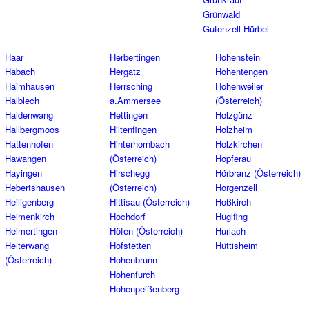
Grünwald
Gutenzell-Hürbel
Haar
Herbertingen
Hohenstein
Habach
Hergatz
Hohentengen
Haimhausen
Herrsching
Hohenweiler
Halblech
a.Ammersee
(Österreich)
Haldenwang
Hettingen
Holzgünz
Hallbergmoos
Hiltenfingen
Holzheim
Hattenhofen
Hinterhornbach
Holzkirchen
Hawangen
(Österreich)
Hopferau
Hayingen
Hirschegg
Hörbranz (Österreich)
Hebertshausen
(Österreich)
Horgenzell
Heiligenberg
Hittisau (Österreich)
Hoßkirch
Heimenkirch
Hochdorf
Huglfing
Heimertingen
Höfen (Österreich)
Hurlach
Heiterwang
Hofstetten
Hüttisheim
(Österreich)
Hohenbrunn
Hohenfurch
Hohenpeißenberg