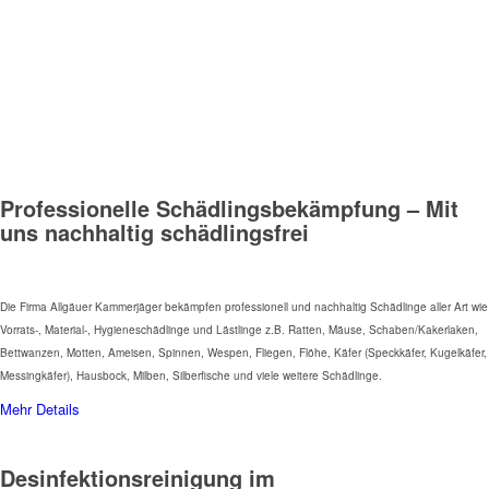
Professionelle Schädlingsbekämpfung – Mit
uns nachhaltig schädlingsfrei
Die Firma Allgäuer Kammerjäger bekämpfen professionell und nachhaltig Schädlinge aller Art wie
Vorrats-, Material-, Hygieneschädlinge und Lästlinge z.B. Ratten, Mäuse, Schaben/Kakerlaken,
Bettwanzen, Motten, Ameisen, Spinnen, Wespen, Fliegen, Flöhe, Käfer (Speckkäfer, Kugelkäfer,
Messingkäfer), Hausbock, Milben, Silberfische und viele weitere Schädlinge.
Mehr Details
Desinfektionsreinigung im