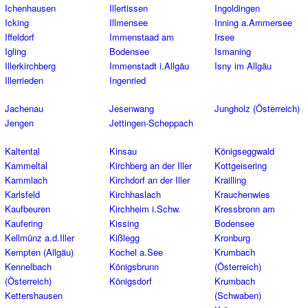
Ichenhausen
Illertissen
Ingoldingen
Icking
Illmensee
Inning a.Ammersee
Iffeldorf
Immenstaad am
Irsee
Igling
Bodensee
Ismaning
Illerkirchberg
Immenstadt i.Allgäu
Isny im Allgäu
Illerrieden
Ingenried
Jachenau
Jesenwang
Jungholz (Österreich)
Jengen
Jettingen-Scheppach
Kaltental
Kinsau
Königseggwald
Kammeltal
Kirchberg an der Iller
Kottgeisering
Kammlach
Kirchdorf an der Iller
Krailling
Karlsfeld
Kirchhaslach
Krauchenwies
Kaufbeuren
Kirchheim i.Schw.
Kressbronn am
Kaufering
Kissing
Bodensee
Kellmünz a.d.Iller
Kißlegg
Kronburg
Kempten (Allgäu)
Kochel a.See
Krumbach
Kennelbach
Königsbrunn
(Österreich)
(Österreich)
Königsdorf
Krumbach
Kettershausen
(Schwaben)