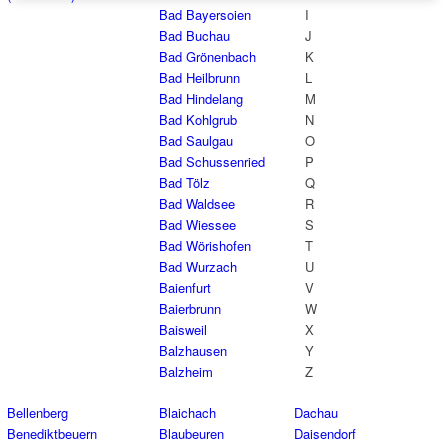
Bad Bayersoien
I
Bad Buchau
J
Bad Grönenbach
K
Bad Heilbrunn
L
Bad Hindelang
M
Bad Kohlgrub
N
Bad Saulgau
O
Bad Schussenried
P
Bad Tölz
Q
Bad Waldsee
R
Bad Wiessee
S
Bad Wörishofen
T
Bad Wurzach
U
Baienfurt
V
Baierbrunn
W
Baisweil
X
Balzhausen
Y
Balzheim
Z
Bellenberg
Blaichach
Dachau
Benediktbeuern
Blaubeuren
Daisendorf