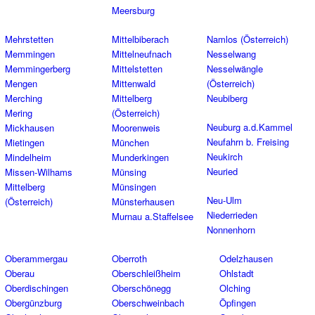
Meersburg
Mehrstetten
Mittelbiberach
Namlos (Österreich)
Memmingen
Mittelneufnach
Nesselwang
Memmingerberg
Mittelstetten
Nesselwängle
Mengen
Mittenwald
(Österreich)
Merching
Mittelberg
Neubiberg
Mering
(Österreich)
Neuburg a.d.Kammel
Mickhausen
Moorenweis
Neufahrn b. Freising
Mietingen
München
Neukirch
Mindelheim
Munderkingen
Neuried
Missen-Wilhams
Münsing
Mittelberg
Münsingen
Neu-Ulm
(Österreich)
Münsterhausen
Niederrieden
Murnau a.Staffelsee
Nonnenhorn
Oberammergau
Oberroth
Odelzhausen
Oberau
Oberschleißheim
Ohlstadt
Oberdischingen
Oberschönegg
Olching
Obergünzburg
Oberschweinbach
Öpfingen