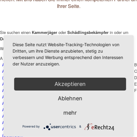
Ihrer Seite.
Sie suchen einen
Kammerjäger
oder
Schädlingsbekämpfer
in oder um
Doren
?
Diese Seite nutzt Website-Tracking-Technologien von
Wir sind an folgenden Orten für Sie da:
Dritten, um ihre Dienste anzubieten, stetig zu
verbessern und Werbung entsprechend den Interessen
A
der Nutzer anzuzeigen.
Achberg
Aletshausen
Amtzell
B
Achenkirch
Alling
Andechs
C
(Österreich)
Allmendingen
Antdorf
D
Akzeptieren
Achstetten
Altenstadt
Apfeldorf
E
Adelshofen
Althegnenberg
Argenbühl
F
Adelzhausen
Altheim
Aschheim
Ablehnen
Aichen
Altomünster
Attenweiler
Aichstetten
Altshausen
Augsburg
mehr
Aitrach
Altusried
Aulendorf
Aitrang
Amberg
Powered by
&
G
Alberschwende
Babenhausen
H
(Österreich)