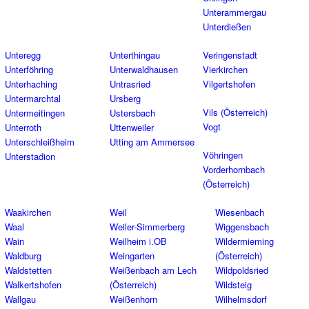
Unterammergau
Unterdießen
Unteregg
Unterthingau
Veringenstadt
Unterföhring
Unterwaldhausen
Vierkirchen
Unterhaching
Untrasried
Vilgertshofen
Untermarchtal
Ursberg
Vils (Österreich)
Untermeitingen
Ustersbach
Vogt
Unterroth
Uttenweiler
Unterschleißheim
Utting am Ammersee
Vöhringen
Unterstadion
Vorderhornbach
(Österreich)
Waakirchen
Weil
Wiesenbach
Waal
Weiler-Simmerberg
Wiggensbach
Wain
Weilheim i.OB
Wildermieming
Waldburg
Weingarten
(Österreich)
Waldstetten
Weißenbach am Lech
Wildpoldsried
Walkertshofen
(Österreich)
Wildsteig
Wallgau
Weißenhorn
Wilhelmsdorf