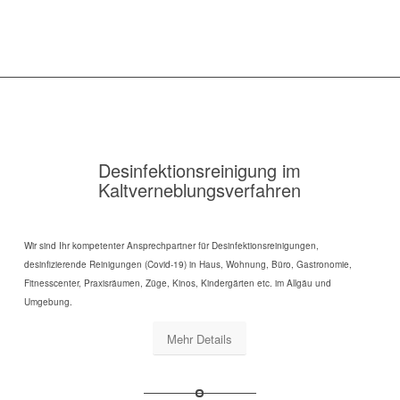
Desinfektionsreinigung im
Kaltverneblungsverfahren
Wir sind Ihr kompetenter Ansprechpartner für Desinfektionsreinigungen,
desinfizierende Reinigungen (Covid-19) in Haus, Wohnung, Büro, Gastronomie,
Fitnesscenter, Praxisräumen, Züge, Kinos, Kindergärten etc. im Allgäu und
Umgebung.
Mehr Details