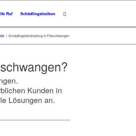
lfe Ruf
Schädlingslexikon
eite
/
Schädlingsbekämpfung in Fleischwangen
eischwangen?
ungen.
rblichen Kunden in
lle Lösungen an.