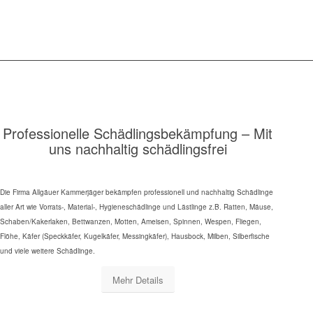
Professionelle Schädlingsbekämpfung – Mit
uns nachhaltig schädlingsfrei
Die Firma Allgäuer Kammerjäger bekämpfen professionell und nachhaltig Schädlinge
aller Art wie Vorrats-, Material-, Hygieneschädlinge und Lästlinge z.B. Ratten, Mäuse,
Schaben/Kakerlaken, Bettwanzen, Motten, Ameisen, Spinnen, Wespen, Fliegen,
Flöhe, Käfer (Speckkäfer, Kugelkäfer, Messingkäfer), Hausbock, Milben, Silberfische
und viele weitere Schädlinge.
Mehr Details