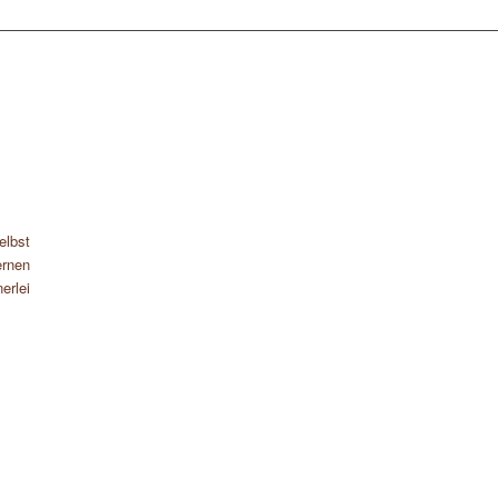
elbst
rnen
erlei