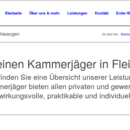
Startseite
Über uns & mehr
Leistungen
Kontakt
Erste Hi
schwangen
Du bist hier:
Starts
einen Kammerjäger in Fl
finden Sie eine Übersicht unserer Leist
erjäger bieten allen privaten und gewe
irkungsvolle, praktikable und individue