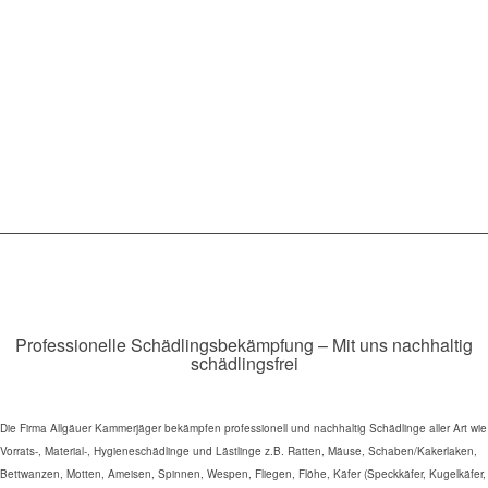
Professionelle Schädlingsbekämpfung – Mit uns nachhaltig
schädlingsfrei
Die Firma Allgäuer Kammerjäger bekämpfen professionell und nachhaltig Schädlinge aller Art wie
Vorrats-, Material-, Hygieneschädlinge und Lästlinge z.B. Ratten, Mäuse, Schaben/Kakerlaken,
Bettwanzen, Motten, Ameisen, Spinnen, Wespen, Fliegen, Flöhe, Käfer (Speckkäfer, Kugelkäfer,