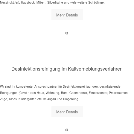
Messingkäfer), Hausbock, Milben, Silberfische und viele weitere Schädlinge.
Mehr Details
Desinfektionsreinigung im Kaltverneblungsverfahren
Wir sind Ihr kompetenter Ansprechpartner für Desinfektionsreinigungen, desinfizierende
Reinigungen (Covid-19) in Haus, Wohnung, Büro, Gastronomie, Fitnesscenter, Praxisräumen,
Züge, Kinos, Kindergärten etc. im Allgäu und Umgebung.
Mehr Details