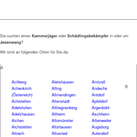
Sie suchen einen
Kammerjäger
oder
Schädlingsbekämpfer
in oder um
Jesenwang
?
Wir sind an folgenden Orten für Sie da:
A
Achberg
Aletshausen
Amtzell
B
Achenkirch
Alling
Andechs
(Österreich)
Allmendingen
Antdorf
Achstetten
Altenstadt
Apfeldorf
Adelshofen
Althegnenberg
Argenbühl
Adelzhausen
Altheim
Aschheim
Aichen
Altomünster
Attenweiler
Aichstetten
Altshausen
Augsburg
Aitrach
Altusried
Aulendorf