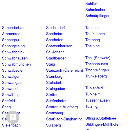
Schlier
Schmiechen
Schnürpflingen
Schondorf am
Sindelsdorf
Tannheim
Ammersee
Sontheim
Taufkirchen
Schongau
Sonthofen
Tettnang
Schöngeising
Spatzenhausen
Thaining
Schwabbruck
St. Johann
Thal (Schweiz)
Schwabhausen
Stadtbergen
Thannhausen
Schwabmünchen
Staig
Trochtelfingen
Schwabsoien
Stanzach (Österreich)
Trunkelsberg
Schwaigen
Starnberg
Schwangau
Steindorf
Türkenfeld
Schwendi
Steingaden
Türkheim
Schwifting
Stetten
Tussenhausen
Seefeld
Stiefenhofen
Tutzing
Seeg
Stötten a.Auerberg
Seeshaupt
Stöttwang
Uffing a.Staffelsee
Senden
Straßlach-Dingharting
Uhldingen-Mühlhofen
Sielenbach
Sulzberg