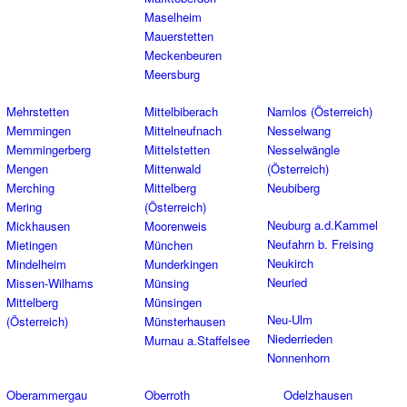
Maselheim
Mauerstetten
Meckenbeuren
Meersburg
Mehrstetten
Mittelbiberach
Namlos (Österreich)
Memmingen
Mittelneufnach
Nesselwang
Memmingerberg
Mittelstetten
Nesselwängle
Mengen
Mittenwald
(Österreich)
Merching
Mittelberg
Neubiberg
Mering
(Österreich)
Neuburg a.d.Kammel
Mickhausen
Moorenweis
Neufahrn b. Freising
Mietingen
München
Neukirch
Mindelheim
Munderkingen
Neuried
Missen-Wilhams
Münsing
Mittelberg
Münsingen
Neu-Ulm
(Österreich)
Münsterhausen
Niederrieden
Murnau a.Staffelsee
Nonnenhorn
Oberammergau
Oberroth
Odelzhausen