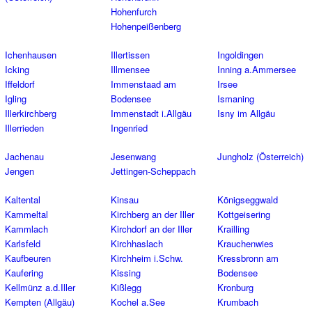
Hohenfurch
Hohenpeißenberg
Ichenhausen
Illertissen
Ingoldingen
Icking
Illmensee
Inning a.Ammersee
Iffeldorf
Immenstaad am
Irsee
Igling
Bodensee
Ismaning
Illerkirchberg
Immenstadt i.Allgäu
Isny im Allgäu
Illerrieden
Ingenried
Jachenau
Jesenwang
Jungholz (Österreich)
Jengen
Jettingen-Scheppach
Kaltental
Kinsau
Königseggwald
Kammeltal
Kirchberg an der Iller
Kottgeisering
Kammlach
Kirchdorf an der Iller
Krailling
Karlsfeld
Kirchhaslach
Krauchenwies
Kaufbeuren
Kirchheim i.Schw.
Kressbronn am
Kaufering
Kissing
Bodensee
Kellmünz a.d.Iller
Kißlegg
Kronburg
Kempten (Allgäu)
Kochel a.See
Krumbach