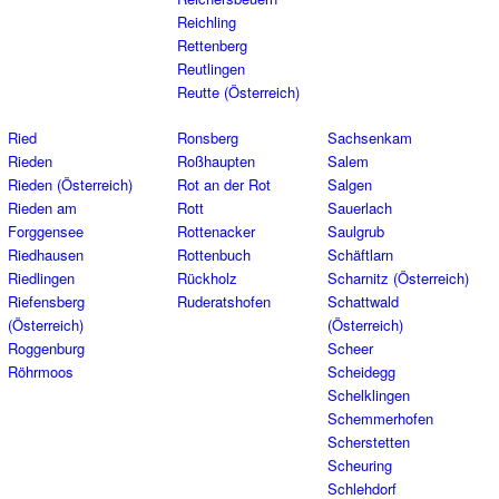
Reichling
Rettenberg
Reutlingen
Reutte (Österreich)
Ried
Ronsberg
Sachsenkam
Rieden
Roßhaupten
Salem
Rieden (Österreich)
Rot an der Rot
Salgen
Rieden am
Rott
Sauerlach
Forggensee
Rottenacker
Saulgrub
Riedhausen
Rottenbuch
Schäftlarn
Riedlingen
Rückholz
Scharnitz (Österreich)
Riefensberg
Ruderatshofen
Schattwald
(Österreich)
(Österreich)
Roggenburg
Scheer
Röhrmoos
Scheidegg
Schelklingen
Schemmerhofen
Scherstetten
Scheuring
Schlehdorf