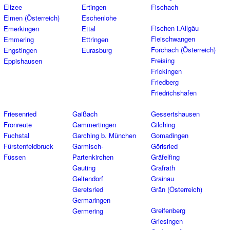
Ellzee
Ertingen
Fischach
Elmen (Österreich)
Eschenlohe
Fischen i.Allgäu
Emerkingen
Ettal
Fleischwangen
Emmering
Ettringen
Forchach (Österreich)
Engstingen
Eurasburg
Freising
Eppishausen
Frickingen
Friedberg
Friedrichshafen
Friesenried
Gaißach
Gessertshausen
Fronreute
Gammertingen
Gilching
Fuchstal
Garching b. München
Gomadingen
Fürstenfeldbruck
Garmisch-
Görisried
Füssen
Partenkirchen
Gräfelfing
Gauting
Grafrath
Geltendorf
Grainau
Geretsried
Grän (Österreich)
Germaringen
Greifenberg
Germering
Griesingen