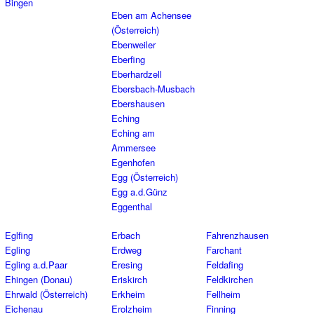
Bingen
Eben am Achensee
(Österreich)
Ebenweiler
Eberfing
Eberhardzell
Ebersbach-Musbach
Ebershausen
Eching
Eching am
Ammersee
Egenhofen
Egg (Österreich)
Egg a.d.Günz
Eggenthal
Eglfing
Erbach
Fahrenzhausen
Egling
Erdweg
Farchant
Egling a.d.Paar
Eresing
Feldafing
Ehingen (Donau)
Eriskirch
Feldkirchen
Ehrwald (Österreich)
Erkheim
Fellheim
Eichenau
Erolzheim
Finning