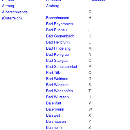
Aitrang
Amberg
G
Alberschwende
Babenhausen
H
(Österreich)
Bad Bayersoien
I
Bad Buchau
J
Bad Grönenbach
K
Bad Heilbrunn
L
Bad Hindelang
M
Bad Kohlgrub
N
Bad Saulgau
O
Bad Schussenried
P
Bad Tölz
Q
Bad Waldsee
R
Bad Wiessee
S
Bad Wörishofen
T
Bad Wurzach
U
Baienfurt
V
Baierbrunn
W
Baisweil
X
Balzhausen
Y
Balzheim
Z