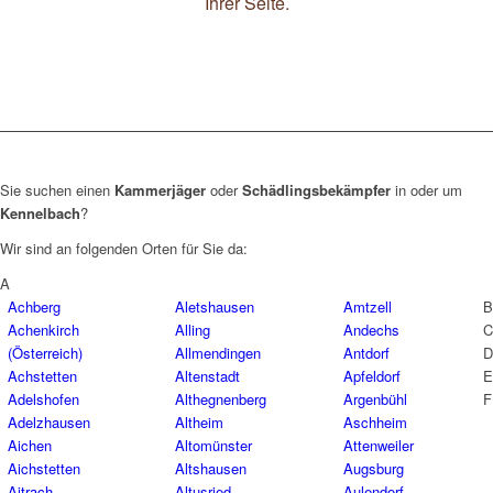
Ihrer Seite.
Sie suchen einen
Kammerjäger
oder
Schädlingsbekämpfer
in oder um
Kennelbach
?
Wir sind an folgenden Orten für Sie da:
A
Achberg
Aletshausen
Amtzell
B
Achenkirch
Alling
Andechs
C
(Österreich)
Allmendingen
Antdorf
D
Achstetten
Altenstadt
Apfeldorf
E
Adelshofen
Althegnenberg
Argenbühl
F
Adelzhausen
Altheim
Aschheim
Aichen
Altomünster
Attenweiler
Aichstetten
Altshausen
Augsburg
Aitrach
Altusried
Aulendorf