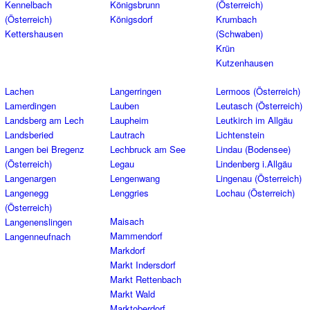
Kennelbach
Königsbrunn
(Österreich)
(Österreich)
Königsdorf
Krumbach
Kettershausen
(Schwaben)
Krün
Kutzenhausen
Lachen
Langerringen
Lermoos (Österreich)
Lamerdingen
Lauben
Leutasch (Österreich)
Landsberg am Lech
Laupheim
Leutkirch im Allgäu
Landsberied
Lautrach
Lichtenstein
Langen bei Bregenz
Lechbruck am See
Lindau (Bodensee)
(Österreich)
Legau
Lindenberg i.Allgäu
Langenargen
Lengenwang
Lingenau (Österreich)
Langenegg
Lenggries
Lochau (Österreich)
(Österreich)
Maisach
Langenenslingen
Mammendorf
Langenneufnach
Markdorf
Markt Indersdorf
Markt Rettenbach
Markt Wald
Marktoberdorf