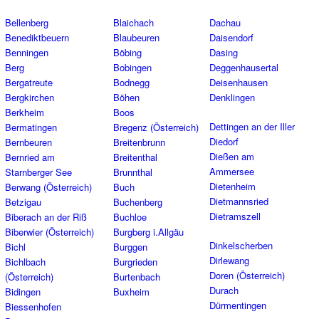
Bellenberg
Blaichach
Dachau
Benediktbeuern
Blaubeuren
Daisendorf
Benningen
Böbing
Dasing
Berg
Bobingen
Deggenhausertal
Bergatreute
Bodnegg
Deisenhausen
Bergkirchen
Böhen
Denklingen
Berkheim
Boos
Dettingen an der Iller
Bermatingen
Bregenz (Österreich)
Diedorf
Bernbeuren
Breitenbrunn
Dießen am
Bernried am
Breitenthal
Ammersee
Starnberger See
Brunnthal
Dietenheim
Berwang (Österreich)
Buch
Dietmannsried
Betzigau
Buchenberg
Dietramszell
Biberach an der Riß
Buchloe
Biberwier (Österreich)
Burgberg i.Allgäu
Dinkelscherben
Bichl
Burggen
Dirlewang
Bichlbach
Burgrieden
Doren (Österreich)
(Österreich)
Burtenbach
Durach
Bidingen
Buxheim
Dürmentingen
Biessenhofen