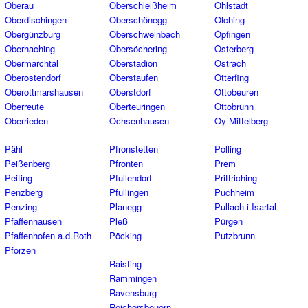
Oberau
Oberschleißheim
Ohlstadt
Oberdischingen
Oberschönegg
Olching
Obergünzburg
Oberschweinbach
Öpfingen
Oberhaching
Obersöchering
Osterberg
Obermarchtal
Oberstadion
Ostrach
Oberostendorf
Oberstaufen
Otterfing
Oberottmarshausen
Oberstdorf
Ottobeuren
Oberreute
Oberteuringen
Ottobrunn
Oberrieden
Ochsenhausen
Oy-Mittelberg
Pähl
Pfronstetten
Polling
Peißenberg
Pfronten
Prem
Peiting
Pfullendorf
Prittriching
Penzberg
Pfullingen
Puchheim
Penzing
Planegg
Pullach i.Isartal
Pfaffenhausen
Pleß
Pürgen
Pfaffenhofen a.d.Roth
Pöcking
Putzbrunn
Pforzen
Raisting
Rammingen
Ravensburg
Reichersbeuern