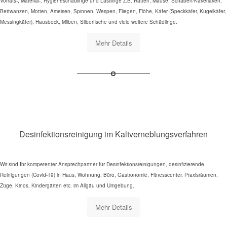
Vorrats-, Material-, Hygieneschädlinge und Lästlinge z.B. Ratten, Mäuse, Schaben/Kakerlaken,
Bettwanzen, Motten, Ameisen, Spinnen, Wespen, Fliegen, Flöhe, Käfer (Speckkäfer, Kugelkäfer,
Messingkäfer), Hausbock, Milben, Silberfische und viele weitere Schädlinge.
Mehr Details
Desinfektionsreinigung im Kaltverneblungsverfahren
Wir sind Ihr kompetenter Ansprechpartner für Desinfektionsreinigungen, desinfizierende
Reinigungen (Covid-19) in Haus, Wohnung, Büro, Gastronomie, Fitnesscenter, Praxisräumen,
Züge, Kinos, Kindergärten etc. im Allgäu und Umgebung.
Mehr Details