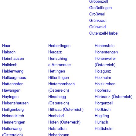
Gröbenzell
Großaitingen
Großweil
Grünkraut
Grünwald
Gutenzell-Hürbel
Haar
Herbertingen
Hohenstein
Habach
Hergatz
Hohentengen
Haimhausen
Herrsching
Hohenweiler
Halblech
a.Ammersee
(Österreich)
Haldenwang
Hettingen
Holzgünz
Hallbergmoos
Hiltenfingen
Holzheim
Hattenhofen
Hinterhornbach
Holzkirchen
Hawangen
(Österreich)
Hopferau
Hayingen
Hirschegg
Hörbranz (Österreich)
Hebertshausen
(Österreich)
Horgenzell
Heiligenberg
Hittisau (Österreich)
Hoßkirch
Heimenkirch
Hochdorf
Huglfing
Heimertingen
Höfen (Österreich)
Hurlach
Heiterwang
Hofstetten
Hüttisheim
(Österreich)
Hohenbrunn