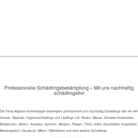
Professionelle Schädlingsbekämpfung – Mit uns nachhaltig
schädlingsfrei
Die Firma Allgäuer Kammerjäger bekämpfen professionell und nachhaltig Schädlinge aller Art wie
Vorrats-, Material-, Hygieneschädlinge und Lästlinge z.B. Ratten, Mäuse, Schaben/Kakerlaken,
Bettwanzen, Motten, Ameisen, Spinnen, Wespen, Fliegen, Flöhe, Käfer (Speckkäfer, Kugelkäfer,
Messingkäfer), Hausbock, Milben, Silberfische und viele weitere Schädlinge.