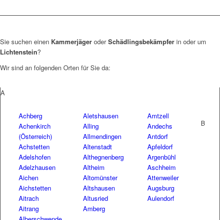
Sie suchen einen
Kammerjäger
oder
Schädlingsbekämpfer
in oder um
Lichtenstein
?
Wir sind an folgenden Orten für Sie da:
A
Achberg
Aletshausen
Amtzell
B
Achenkirch
Alling
Andechs
(Österreich)
Allmendingen
Antdorf
Achstetten
Altenstadt
Apfeldorf
Adelshofen
Althegnenberg
Argenbühl
Adelzhausen
Altheim
Aschheim
Aichen
Altomünster
Attenweiler
Aichstetten
Altshausen
Augsburg
Aitrach
Altusried
Aulendorf
Aitrang
Amberg
Alberschwende