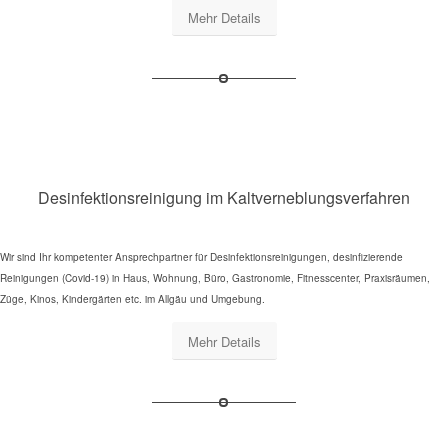
Mehr Details
Desinfektionsreinigung im Kaltverneblungsverfahren
Wir sind Ihr kompetenter Ansprechpartner für Desinfektionsreinigungen, desinfizierende
Reinigungen (Covid-19) in Haus, Wohnung, Büro, Gastronomie, Fitnesscenter, Praxisräumen,
Züge, Kinos, Kindergärten etc. im Allgäu und Umgebung.
Mehr Details