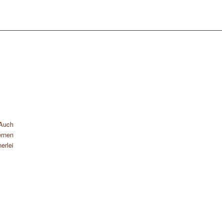
 Auch
rnen
erlei