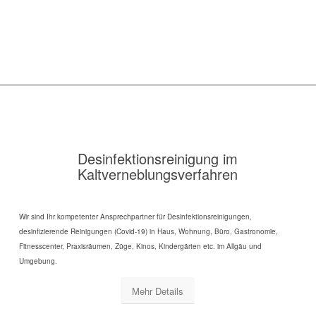
Desinfektionsreinigung im
Kaltverneblungsverfahren
Wir sind Ihr kompetenter Ansprechpartner für Desinfektionsreinigungen,
desinfizierende Reinigungen (Covid-19) in Haus, Wohnung, Büro, Gastronomie,
Fitnesscenter, Praxisräumen, Züge, Kinos, Kindergärten etc. im Allgäu und
Umgebung.
Mehr Details