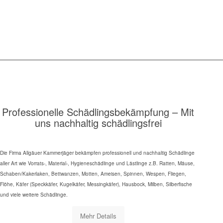
Professionelle Schädlingsbekämpfung – Mit
uns nachhaltig schädlingsfrei
Die Firma Allgäuer Kammerjäger bekämpfen professionell und nachhaltig Schädlinge
aller Art wie Vorrats-, Material-, Hygieneschädlinge und Lästlinge z.B. Ratten, Mäuse,
Schaben/Kakerlaken, Bettwanzen, Motten, Ameisen, Spinnen, Wespen, Fliegen,
Flöhe, Käfer (Speckkäfer, Kugelkäfer, Messingkäfer), Hausbock, Milben, Silberfische
und viele weitere Schädlinge.
Mehr Details