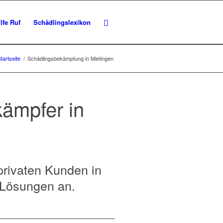
lfe Ruf
Schädlingslexikon
tartseite
/
Schädlingsbekämpfung in Mietingen
kämpfer in
privaten Kunden in
e Lösungen an.