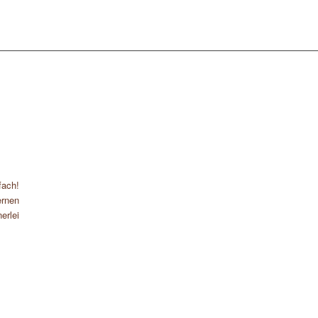
fach!
rnen
erlei