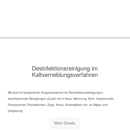
Desinfektionsreinigung im
Kaltverneblungsverfahren
Wir sind Ihr kompetenter Ansprechpartner für Desinfektionsreinigungen,
desinfizierende Reinigungen (Covid-19) in Haus, Wohnung, Büro, Gastronomie,
Fitnesscenter, Praxisräumen, Züge, Kinos, Kindergärten etc. im Allgäu und
Umgebung.
Mehr Details