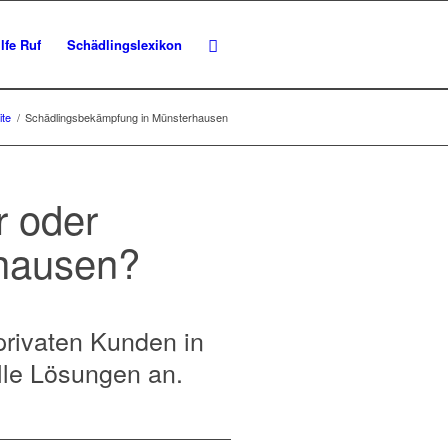
lfe Ruf
Schädlingslexikon
ite
/
Schädlingsbekämpfung in Münsterhausen
r oder
rhausen?
privaten Kunden in
lle Lösungen an.