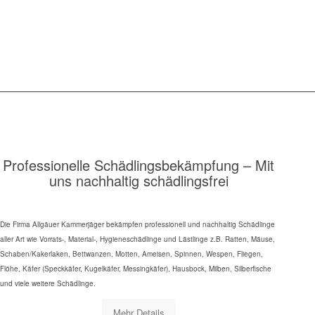
Professionelle Schädlingsbekämpfung – Mit
uns nachhaltig schädlingsfrei
Die Firma Allgäuer Kammerjäger bekämpfen professionell und nachhaltig Schädlinge
aller Art wie Vorrats-, Material-, Hygieneschädlinge und Lästlinge z.B. Ratten, Mäuse,
Schaben/Kakerlaken, Bettwanzen, Motten, Ameisen, Spinnen, Wespen, Fliegen,
Flöhe, Käfer (Speckkäfer, Kugelkäfer, Messingkäfer), Hausbock, Milben, Silberfische
und viele weitere Schädlinge.
Mehr Details