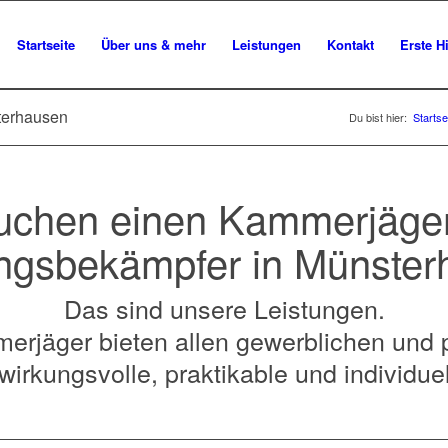
Startseite
Über uns & mehr
Leistungen
Kontakt
Erste Hi
terhausen
Du bist hier:
Startse
uchen einen Kammerjäge
ngsbekämpfer in Münste
Das sind unsere Leistungen.
erjäger bieten allen gewerblichen und 
irkungsvolle, praktikable und individue