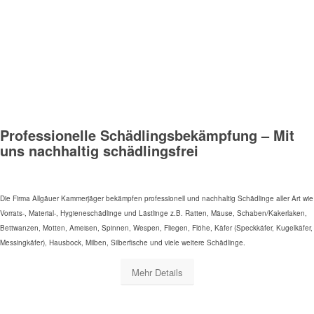
Professionelle Schädlingsbekämpfung – Mit
uns nachhaltig schädlingsfrei
Die Firma Allgäuer Kammerjäger bekämpfen professionell und nachhaltig Schädlinge aller Art wie
Vorrats-, Material-, Hygieneschädlinge und Lästlinge z.B. Ratten, Mäuse, Schaben/Kakerlaken,
Bettwanzen, Motten, Ameisen, Spinnen, Wespen, Fliegen, Flöhe, Käfer (Speckkäfer, Kugelkäfer,
Messingkäfer), Hausbock, Milben, Silberfische und viele weitere Schädlinge.
Mehr Details