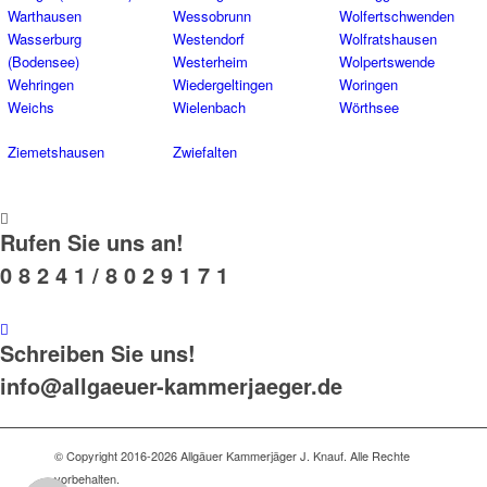
Warthausen
Wessobrunn
Wolfertschwenden
Wasserburg
Westendorf
Wolfratshausen
(Bodensee)
Westerheim
Wolpertswende
Wehringen
Wiedergeltingen
Woringen
Weichs
Wielenbach
Wörthsee
Ziemetshausen
Zwiefalten
Rufen Sie uns an!
0 8 2 4 1 / 8 0 2 9 1 7 1
Schreiben Sie uns!
info@allgaeuer-kammerjaeger.de
© Copyright 2016-2026 Allgäuer Kammerjäger J. Knauf. Alle Rechte
vorbehalten.