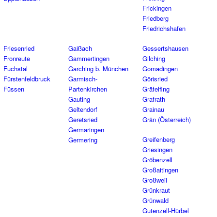
Frickingen
Friedberg
Friedrichshafen
Friesenried
Gaißach
Gessertshausen
Fronreute
Gammertingen
Gilching
Fuchstal
Garching b. München
Gomadingen
Fürstenfeldbruck
Garmisch-
Görisried
Füssen
Partenkirchen
Gräfelfing
Gauting
Grafrath
Geltendorf
Grainau
Geretsried
Grän (Österreich)
Germaringen
Greifenberg
Germering
Griesingen
Gröbenzell
Großaitingen
Großweil
Grünkraut
Grünwald
Gutenzell-Hürbel