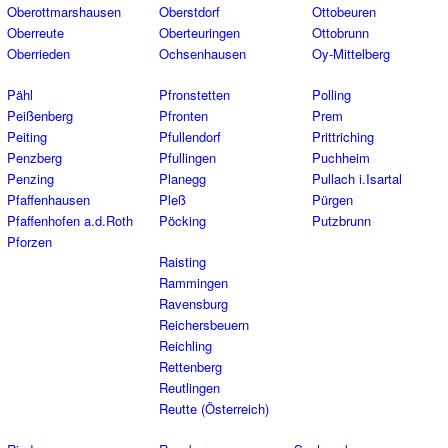
Oberottmarshausen
Oberstdorf
Ottobeuren
Oberreute
Oberteuringen
Ottobrunn
Oberrieden
Ochsenhausen
Oy-Mittelberg
Pähl
Pfronstetten
Polling
Peißenberg
Pfronten
Prem
Peiting
Pfullendorf
Prittriching
Penzberg
Pfullingen
Puchheim
Penzing
Planegg
Pullach i.Isartal
Pfaffenhausen
Pleß
Pürgen
Pfaffenhofen a.d.Roth
Pöcking
Putzbrunn
Pforzen
Raisting
Rammingen
Ravensburg
Reichersbeuern
Reichling
Rettenberg
Reutlingen
Reutte (Österreich)