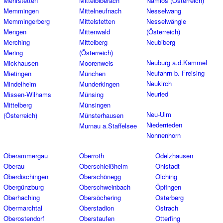
Mehrstetten
Mittelbiberach
Namlos (Österreich)
Memmingen
Mittelneufnach
Nesselwang
Memmingerberg
Mittelstetten
Nesselwängle
Mengen
Mittenwald
(Österreich)
Merching
Mittelberg
Neubiberg
Mering
(Österreich)
Neuburg a.d.Kammel
Mickhausen
Moorenweis
Neufahrn b. Freising
Mietingen
München
Neukirch
Mindelheim
Munderkingen
Neuried
Missen-Wilhams
Münsing
Mittelberg
Münsingen
Neu-Ulm
(Österreich)
Münsterhausen
Niederrieden
Murnau a.Staffelsee
Nonnenhorn
Oberammergau
Oberroth
Odelzhausen
Oberau
Oberschleißheim
Ohlstadt
Oberdischingen
Oberschönegg
Olching
Obergünzburg
Oberschweinbach
Öpfingen
Oberhaching
Obersöchering
Osterberg
Obermarchtal
Oberstadion
Ostrach
Oberostendorf
Oberstaufen
Otterfing