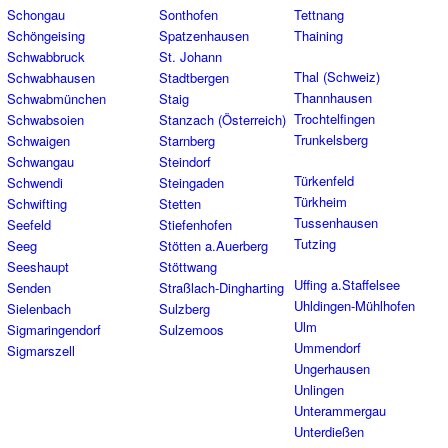
Schongau
Sonthofen
Tettnang
Schöngeising
Spatzenhausen
Thaining
Schwabbruck
St. Johann
Thal (Schweiz)
Schwabhausen
Stadtbergen
Thannhausen
Schwabmünchen
Staig
Trochtelfingen
Schwabsoien
Stanzach (Österreich)
Trunkelsberg
Schwaigen
Starnberg
Schwangau
Steindorf
Türkenfeld
Schwendi
Steingaden
Türkheim
Schwifting
Stetten
Tussenhausen
Seefeld
Stiefenhofen
Tutzing
Seeg
Stötten a.Auerberg
Seeshaupt
Stöttwang
Uffing a.Staffelsee
Senden
Straßlach-Dingharting
Uhldingen-Mühlhofen
Sielenbach
Sulzberg
Ulm
Sigmaringendorf
Sulzemoos
Ummendorf
Sigmarszell
Ungerhausen
Unlingen
Unterammergau
Unterdießen