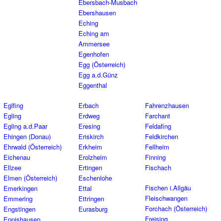
Ebersbach-Musbach
Ebershausen
Eching
Eching am
Ammersee
Egenhofen
Egg (Österreich)
Egg a.d.Günz
Eggenthal
Eglfing
Erbach
Fahrenzhausen
Egling
Erdweg
Farchant
Egling a.d.Paar
Eresing
Feldafing
Ehingen (Donau)
Eriskirch
Feldkirchen
Ehrwald (Österreich)
Erkheim
Fellheim
Eichenau
Erolzheim
Finning
Ellzee
Ertingen
Fischach
Elmen (Österreich)
Eschenlohe
Fischen i.Allgäu
Emerkingen
Ettal
Fleischwangen
Emmering
Ettringen
Forchach (Österreich)
Engstingen
Eurasburg
Freising
Eppishausen