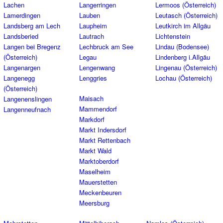
Lachen
Langerringen
Lermoos (Österreich)
Lamerdingen
Lauben
Leutasch (Österreich)
Landsberg am Lech
Laupheim
Leutkirch im Allgäu
Landsberied
Lautrach
Lichtenstein
Langen bei Bregenz
Lechbruck am See
Lindau (Bodensee)
(Österreich)
Legau
Lindenberg i.Allgäu
Langenargen
Lengenwang
Lingenau (Österreich)
Langenegg
Lenggries
Lochau (Österreich)
(Österreich)
Maisach
Langenenslingen
Mammendorf
Langenneufnach
Markdorf
Markt Indersdorf
Markt Rettenbach
Markt Wald
Marktoberdorf
Maselheim
Mauerstetten
Meckenbeuren
Meersburg