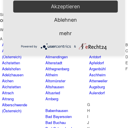
Akzeptieren
Sie suchen einen
Kammerjäger
oder
Schädlingsbekämpfer
in oder um
Ablehnen
Oberammergau
?
Wir sind an folgenden Orten für Sie da:
mehr
A
Achberg
Aletshausen
Amtzell
B
Powered by
&
Achenkirch
Alling
Andechs
C
(Österreich)
Allmendingen
Antdorf
D
Achstetten
Altenstadt
Apfeldorf
E
Adelshofen
Althegnenberg
Argenbühl
F
Adelzhausen
Altheim
Aschheim
Aichen
Altomünster
Attenweiler
Aichstetten
Altshausen
Augsburg
Aitrach
Altusried
Aulendorf
Aitrang
Amberg
G
Alberschwende
Babenhausen
H
(Österreich)
Bad Bayersoien
I
Bad Buchau
J