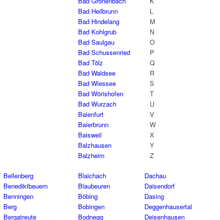
Bad Grönenbach
K
Bad Heilbrunn
L
Bad Hindelang
M
Bad Kohlgrub
N
Bad Saulgau
O
Bad Schussenried
P
Bad Tölz
Q
Bad Waldsee
R
Bad Wiessee
S
Bad Wörishofen
T
Bad Wurzach
U
Baienfurt
V
Baierbrunn
W
Baisweil
X
Balzhausen
Y
Balzheim
Z
Bellenberg
Blaichach
Dachau
Benediktbeuern
Blaubeuren
Daisendorf
Benningen
Böbing
Dasing
Berg
Bobingen
Deggenhausertal
Bergatreute
Bodnegg
Deisenhausen