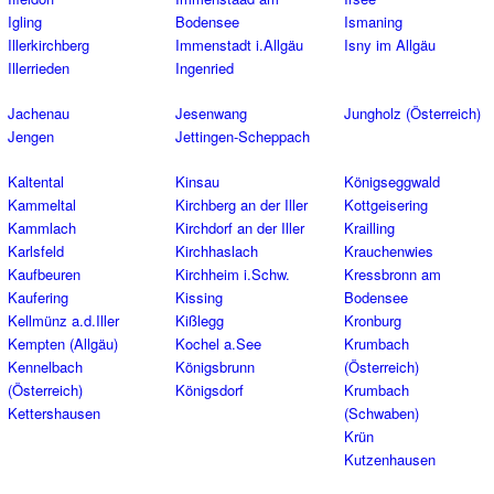
Igling
Bodensee
Ismaning
Illerkirchberg
Immenstadt i.Allgäu
Isny im Allgäu
Illerrieden
Ingenried
Jachenau
Jesenwang
Jungholz (Österreich)
Jengen
Jettingen-Scheppach
Kaltental
Kinsau
Königseggwald
Kammeltal
Kirchberg an der Iller
Kottgeisering
Kammlach
Kirchdorf an der Iller
Krailling
Karlsfeld
Kirchhaslach
Krauchenwies
Kaufbeuren
Kirchheim i.Schw.
Kressbronn am
Kaufering
Kissing
Bodensee
Kellmünz a.d.Iller
Kißlegg
Kronburg
Kempten (Allgäu)
Kochel a.See
Krumbach
Kennelbach
Königsbrunn
(Österreich)
(Österreich)
Königsdorf
Krumbach
Kettershausen
(Schwaben)
Krün
Kutzenhausen