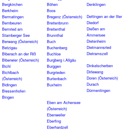
Bergkirchen
Böhen
Denklingen
Berkheim
Boos
Dettingen an der Iller
Bermatingen
Bregenz (Österreich)
Diedorf
Bernbeuren
Breitenbrunn
Dießen am
Bernried am
Breitenthal
Ammersee
Starnberger See
Brunnthal
Dietenheim
Berwang (Österreich)
Buch
Dietmannsried
Betzigau
Buchenberg
Dietramszell
Biberach an der Riß
Buchloe
Biberwier (Österreich)
Burgberg i.Allgäu
Dinkelscherben
Bichl
Burggen
Dirlewang
Bichlbach
Burgrieden
Doren (Österreich)
(Österreich)
Burtenbach
Durach
Bidingen
Buxheim
Dürmentingen
Biessenhofen
Bingen
Eben am Achensee
(Österreich)
Ebenweiler
Eberfing
Eberhardzell