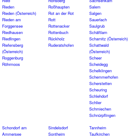
Ried
Ronsberg
Sachsenkam
Rieden
Roßhaupten
Salem
Rieden (Österreich)
Rot an der Rot
Salgen
Rieden am
Rott
Sauerlach
Forggensee
Rottenacker
Saulgrub
Riedhausen
Rottenbuch
Schäftlarn
Riedlingen
Rückholz
Scharnitz (Österreich)
Riefensberg
Ruderatshofen
Schattwald
(Österreich)
(Österreich)
Roggenburg
Scheer
Röhrmoos
Scheidegg
Schelklingen
Schemmerhofen
Scherstetten
Scheuring
Schlehdorf
Schlier
Schmiechen
Schnürpflingen
Schondorf am
Sindelsdorf
Tannheim
Ammersee
Sontheim
Taufkirchen