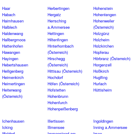
Haar
Herbertingen
Hohenstein
Habach
Hergatz
Hohentengen
Haimhausen
Herrsching
Hohenweiler
Halblech
a.Ammersee
(Österreich)
Haldenwang
Hettingen
Holzgünz
Hallbergmoos
Hiltenfingen
Holzheim
Hattenhofen
Hinterhornbach
Holzkirchen
Hawangen
(Österreich)
Hopferau
Hayingen
Hirschegg
Hörbranz (Österreich)
Hebertshausen
(Österreich)
Horgenzell
Heiligenberg
Hittisau (Österreich)
Hoßkirch
Heimenkirch
Hochdorf
Huglfing
Heimertingen
Höfen (Österreich)
Hurlach
Heiterwang
Hofstetten
Hüttisheim
(Österreich)
Hohenbrunn
Hohenfurch
Hohenpeißenberg
Ichenhausen
Illertissen
Ingoldingen
Icking
Illmensee
Inning a.Ammersee
Iffeldorf
Immenstaad am
Irsee