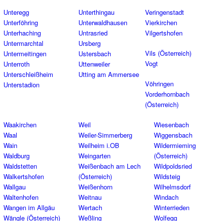
Unteregg
Unterthingau
Veringenstadt
Unterföhring
Unterwaldhausen
Vierkirchen
Unterhaching
Untrasried
Vilgertshofen
Untermarchtal
Ursberg
Vils (Österreich)
Untermeitingen
Ustersbach
Vogt
Unterroth
Uttenweiler
Unterschleißheim
Utting am Ammersee
Vöhringen
Unterstadion
Vorderhornbach
(Österreich)
Waakirchen
Weil
Wiesenbach
Waal
Weiler-Simmerberg
Wiggensbach
Wain
Weilheim i.OB
Wildermieming
Waldburg
Weingarten
(Österreich)
Waldstetten
Weißenbach am Lech
Wildpoldsried
Walkertshofen
(Österreich)
Wildsteig
Wallgau
Weißenhorn
Wilhelmsdorf
Waltenhofen
Weitnau
Windach
Wangen im Allgäu
Wertach
Winterrieden
Wängle (Österreich)
Weßling
Wolfegg