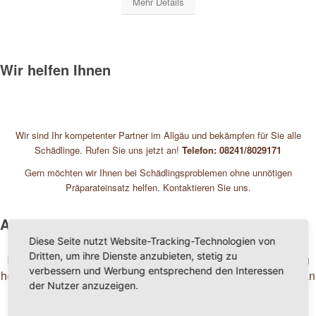
Mehr Details
Wir helfen Ihnen
Wir sind Ihr kompetenter Partner im Allgäu und bekämpfen für Sie alle
Schädlinge. Rufen Sie uns jetzt an!
Telefon: 08241/8029171
Gern möchten wir Ihnen bei Schädlingsproblemen ohne unnötigen
Präparateinsatz helfen. Kontaktieren Sie uns.
Andere Schädlinge waren nicht dabei?
Diese Seite nutzt Website-Tracking-Technologien von
Dritten, um ihre Dienste anzubieten, stetig zu
Kein Problem, kontaktieren Sie uns. Wir versuchen, Ihnen zu
verbessern und Werbung entsprechend den Interessen
helfen. Mit uns haben Sie immer einen kompetenten Partner an
der Nutzer anzuzeigen.
Ihrer Seite.