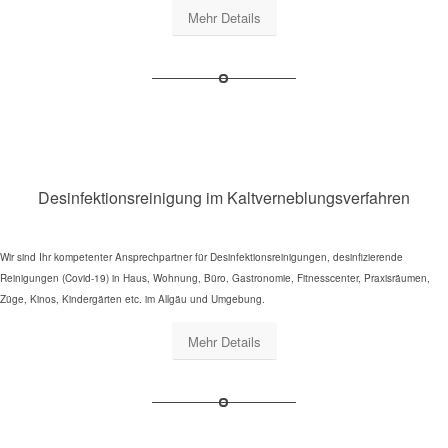
Mehr Details
Desinfektionsreinigung im Kaltverneblungsverfahren
Wir sind Ihr kompetenter Ansprechpartner für Desinfektionsreinigungen, desinfizierende
Reinigungen (Covid-19) in Haus, Wohnung, Büro, Gastronomie, Fitnesscenter, Praxisräumen,
Züge, Kinos, Kindergärten etc. im Allgäu und Umgebung.
Mehr Details