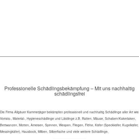
Professionelle Schädlingsbekämpfung – Mit uns nachhaltig
schädlingsfrei
Die Firma Allgäuer Kammerjäger bekämpfen professionell und nachhaltig Schädlinge aller Art wie
Vorrats-, Material-, Hygieneschädlinge und Lästlinge z.B. Ratten, Mäuse, Schaben/Kakerlaken,
Bettwanzen, Motten, Ameisen, Spinnen, Wespen, Fliegen, Flöhe, Käfer (Speckkäfer, Kugelkäfer,
Messingkäfer), Hausbock, Milben, Silberfische und viele weitere Schädlinge.