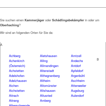
Sie suchen einen
Kammerjäger
oder
Schädlingsbekämpfer
in oder um
Oberhaching
?
Wir sind an folgenden Orten für Sie da:
A
Achberg
Aletshausen
Amtzell
B
Achenkirch
Alling
Andechs
(Österreich)
Allmendingen
Antdorf
Achstetten
Altenstadt
Apfeldorf
Adelshofen
Althegnenberg
Argenbühl
Adelzhausen
Altheim
Aschheim
Aichen
Altomünster
Attenweiler
Aichstetten
Altshausen
Augsburg
Aitrach
Altusried
Aulendorf
Aitrang
Amberg
Alberschwende