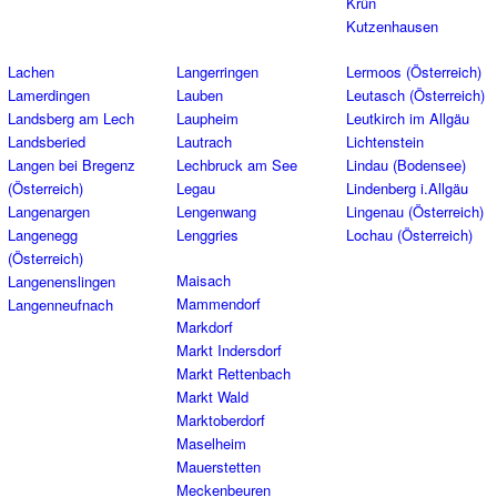
Krün
Kutzenhausen
Lachen
Langerringen
Lermoos (Österreich)
Lamerdingen
Lauben
Leutasch (Österreich)
Landsberg am Lech
Laupheim
Leutkirch im Allgäu
Landsberied
Lautrach
Lichtenstein
Langen bei Bregenz
Lechbruck am See
Lindau (Bodensee)
(Österreich)
Legau
Lindenberg i.Allgäu
Langenargen
Lengenwang
Lingenau (Österreich)
Langenegg
Lenggries
Lochau (Österreich)
(Österreich)
Maisach
Langenenslingen
Mammendorf
Langenneufnach
Markdorf
Markt Indersdorf
Markt Rettenbach
Markt Wald
Marktoberdorf
Maselheim
Mauerstetten
Meckenbeuren