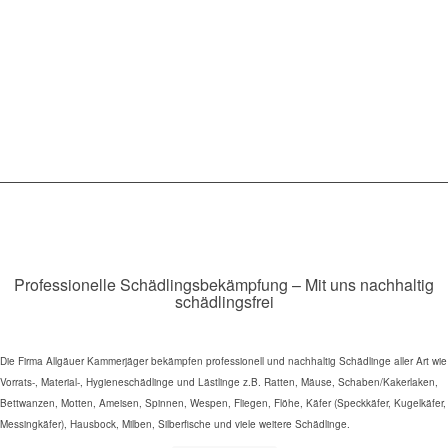
Professionelle Schädlingsbekämpfung – Mit uns nachhaltig
schädlingsfrei
Die Firma Allgäuer Kammerjäger bekämpfen professionell und nachhaltig Schädlinge aller Art wie
Vorrats-, Material-, Hygieneschädlinge und Lästlinge z.B. Ratten, Mäuse, Schaben/Kakerlaken,
Bettwanzen, Motten, Ameisen, Spinnen, Wespen, Fliegen, Flöhe, Käfer (Speckkäfer, Kugelkäfer,
Messingkäfer), Hausbock, Milben, Silberfische und viele weitere Schädlinge.