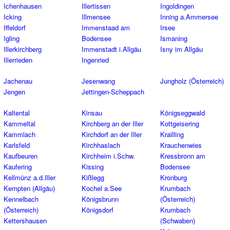
Ichenhausen
Illertissen
Ingoldingen
Icking
Illmensee
Inning a.Ammersee
Iffeldorf
Immenstaad am
Irsee
Igling
Bodensee
Ismaning
Illerkirchberg
Immenstadt i.Allgäu
Isny im Allgäu
Illerrieden
Ingenried
Jachenau
Jesenwang
Jungholz (Österreich)
Jengen
Jettingen-Scheppach
Kaltental
Kinsau
Königseggwald
Kammeltal
Kirchberg an der Iller
Kottgeisering
Kammlach
Kirchdorf an der Iller
Krailling
Karlsfeld
Kirchhaslach
Krauchenwies
Kaufbeuren
Kirchheim i.Schw.
Kressbronn am
Kaufering
Kissing
Bodensee
Kellmünz a.d.Iller
Kißlegg
Kronburg
Kempten (Allgäu)
Kochel a.See
Krumbach
Kennelbach
Königsbrunn
(Österreich)
(Österreich)
Königsdorf
Krumbach
Kettershausen
(Schwaben)