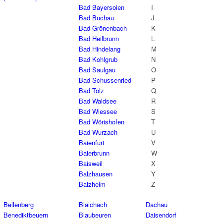
Bad Bayersoien
I
Bad Buchau
J
Bad Grönenbach
K
Bad Heilbrunn
L
Bad Hindelang
M
Bad Kohlgrub
N
Bad Saulgau
O
Bad Schussenried
P
Bad Tölz
Q
Bad Waldsee
R
Bad Wiessee
S
Bad Wörishofen
T
Bad Wurzach
U
Baienfurt
V
Baierbrunn
W
Baisweil
X
Balzhausen
Y
Balzheim
Z
Bellenberg
Blaichach
Dachau
Benediktbeuern
Blaubeuren
Daisendorf