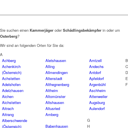
Sie suchen einen
Kammerjäger
oder
Schädlingsbekämpfer
in oder um
Osterberg
?
Wir sind an folgenden Orten für Sie da:
A
Achberg
Aletshausen
Amtzell
B
Achenkirch
Alling
Andechs
C
(Österreich)
Allmendingen
Antdorf
D
Achstetten
Altenstadt
Apfeldorf
E
Adelshofen
Althegnenberg
Argenbühl
F
Adelzhausen
Altheim
Aschheim
Aichen
Altomünster
Attenweiler
Aichstetten
Altshausen
Augsburg
Aitrach
Altusried
Aulendorf
Aitrang
Amberg
G
Alberschwende
Babenhausen
H
(Österreich)