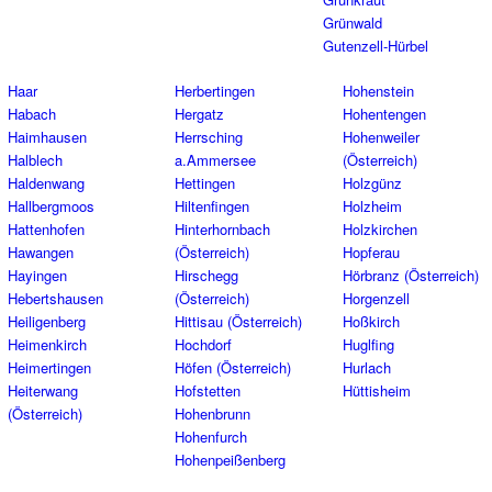
Grünwald
Gutenzell-Hürbel
Haar
Herbertingen
Hohenstein
Habach
Hergatz
Hohentengen
Haimhausen
Herrsching
Hohenweiler
Halblech
a.Ammersee
(Österreich)
Haldenwang
Hettingen
Holzgünz
Hallbergmoos
Hiltenfingen
Holzheim
Hattenhofen
Hinterhornbach
Holzkirchen
Hawangen
(Österreich)
Hopferau
Hayingen
Hirschegg
Hörbranz (Österreich)
Hebertshausen
(Österreich)
Horgenzell
Heiligenberg
Hittisau (Österreich)
Hoßkirch
Heimenkirch
Hochdorf
Huglfing
Heimertingen
Höfen (Österreich)
Hurlach
Heiterwang
Hofstetten
Hüttisheim
(Österreich)
Hohenbrunn
Hohenfurch
Hohenpeißenberg