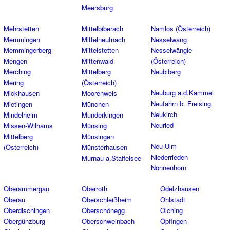
Meersburg
Mehrstetten
Mittelbiberach
Namlos (Österreich)
Memmingen
Mittelneufnach
Nesselwang
Memmingerberg
Mittelstetten
Nesselwängle
Mengen
Mittenwald
(Österreich)
Merching
Mittelberg
Neubiberg
Mering
(Österreich)
Neuburg a.d.Kammel
Mickhausen
Moorenweis
Neufahrn b. Freising
Mietingen
München
Neukirch
Mindelheim
Munderkingen
Neuried
Missen-Wilhams
Münsing
Mittelberg
Münsingen
Neu-Ulm
(Österreich)
Münsterhausen
Niederrieden
Murnau a.Staffelsee
Nonnenhorn
Oberammergau
Oberroth
Odelzhausen
Oberau
Oberschleißheim
Ohlstadt
Oberdischingen
Oberschönegg
Olching
Obergünzburg
Oberschweinbach
Öpfingen