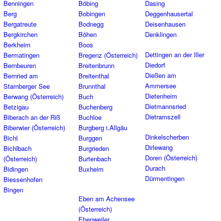
Benningen
Böbing
Dasing
Berg
Bobingen
Deggenhausertal
Bergatreute
Bodnegg
Deisenhausen
Bergkirchen
Böhen
Denklingen
Berkheim
Boos
Dettingen an der Iller
Bermatingen
Bregenz (Österreich)
Diedorf
Bernbeuren
Breitenbrunn
Dießen am
Bernried am
Breitenthal
Ammersee
Starnberger See
Brunnthal
Dietenheim
Berwang (Österreich)
Buch
Dietmannsried
Betzigau
Buchenberg
Dietramszell
Biberach an der Riß
Buchloe
Biberwier (Österreich)
Burgberg i.Allgäu
Dinkelscherben
Bichl
Burggen
Dirlewang
Bichlbach
Burgrieden
Doren (Österreich)
(Österreich)
Burtenbach
Durach
Bidingen
Buxheim
Dürmentingen
Biessenhofen
Bingen
Eben am Achensee
(Österreich)
Ebenweiler