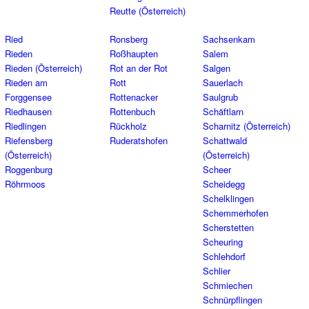
Reutte (Österreich)
Ried
Ronsberg
Sachsenkam
Rieden
Roßhaupten
Salem
Rieden (Österreich)
Rot an der Rot
Salgen
Rieden am
Rott
Sauerlach
Forggensee
Rottenacker
Saulgrub
Riedhausen
Rottenbuch
Schäftlarn
Riedlingen
Rückholz
Scharnitz (Österreich)
Riefensberg
Ruderatshofen
Schattwald
(Österreich)
(Österreich)
Roggenburg
Scheer
Röhrmoos
Scheidegg
Schelklingen
Schemmerhofen
Scherstetten
Scheuring
Schlehdorf
Schlier
Schmiechen
Schnürpflingen