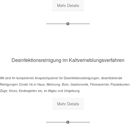
Mehr Details
Desinfektionsreinigung im Kaltverneblungsverfahren
Wir sind Ihr kompetenter Ansprechpartner für Desinfektionsreinigungen, desinfizierende
Reinigungen (Covid-19) in Haus, Wohnung, Büro, Gastronomie, Fitnesscenter, Praxisräumen,
Züge, Kinos, Kindergärten etc. im Allgäu und Umgebung.
Mehr Details