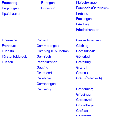
Fleischwangen
Emmering
Ettringen
Forchach (Österreich)
Engstingen
Eurasburg
Freising
Eppishausen
Frickingen
Friedberg
Friedrichshafen
Friesenried
Gaißach
Gessertshausen
Fronreute
Gammertingen
Gilching
Fuchstal
Garching b. München
Gomadingen
Fürstenfeldbruck
Garmisch-
Görisried
Füssen
Partenkirchen
Gräfelfing
Gauting
Grafrath
Geltendorf
Grainau
Geretsried
Grän (Österreich)
Germaringen
Greifenberg
Germering
Griesingen
Gröbenzell
Großaitingen
Großweil
Grünkraut