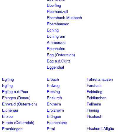
Eberfing
Eberhardzell
Ebersbach-Musbach
Ebershausen
Eching
Eching am
Ammersee
Egenhofen
Egg (Österreich)
Egg a.d.Günz
Eggenthal
Eglfing
Erbach
Fahrenzhausen
Egling
Erdweg
Farchant
Egling a.d.Paar
Eresing
Feldafing
Ehingen (Donau)
Eriskirch
Feldkirchen
Ehrwald (Österreich)
Erkheim
Fellheim
Eichenau
Erolzheim
Finning
Ellzee
Ertingen
Fischach
Elmen (Österreich)
Eschenlohe
Fischen i.Allgäu
Emerkingen
Ettal