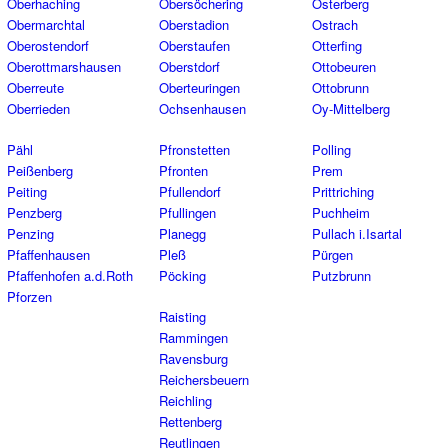
Oberhaching
Obersöchering
Osterberg
Obermarchtal
Oberstadion
Ostrach
Oberostendorf
Oberstaufen
Otterfing
Oberottmarshausen
Oberstdorf
Ottobeuren
Oberreute
Oberteuringen
Ottobrunn
Oberrieden
Ochsenhausen
Oy-Mittelberg
Pähl
Pfronstetten
Polling
Peißenberg
Pfronten
Prem
Peiting
Pfullendorf
Prittriching
Penzberg
Pfullingen
Puchheim
Penzing
Planegg
Pullach i.Isartal
Pfaffenhausen
Pleß
Pürgen
Pfaffenhofen a.d.Roth
Pöcking
Putzbrunn
Pforzen
Raisting
Rammingen
Ravensburg
Reichersbeuern
Reichling
Rettenberg
Reutlingen