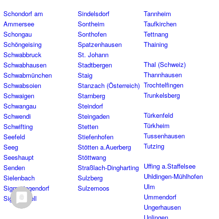
Schondorf am
Sindelsdorf
Tannheim
Ammersee
Sontheim
Taufkirchen
Schongau
Sonthofen
Tettnang
Schöngeising
Spatzenhausen
Thaining
Schwabbruck
St. Johann
Thal (Schweiz)
Schwabhausen
Stadtbergen
Thannhausen
Schwabmünchen
Staig
Trochtelfingen
Schwabsoien
Stanzach (Österreich)
Trunkelsberg
Schwaigen
Starnberg
Schwangau
Steindorf
Türkenfeld
Schwendi
Steingaden
Türkheim
Schwifting
Stetten
Tussenhausen
Seefeld
Stiefenhofen
Tutzing
Seeg
Stötten a.Auerberg
Seeshaupt
Stöttwang
Uffing a.Staffelsee
Senden
Straßlach-Dingharting
Uhldingen-Mühlhofen
Sielenbach
Sulzberg
Ulm
Sigmaringendorf
Sulzemoos
Ummendorf
Sigmarszell
Ungerhausen
Unlingen