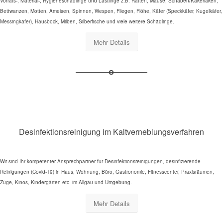
Vorrats-, Material-, Hygieneschädlinge und Lästlinge z.B. Ratten, Mäuse, Schaben/Kakerlaken,
Bettwanzen, Motten, Ameisen, Spinnen, Wespen, Fliegen, Flöhe, Käfer (Speckkäfer, Kugelkäfer,
Messingkäfer), Hausbock, Milben, Silberfische und viele weitere Schädlinge.
Mehr Details
Desinfektionsreinigung im Kaltverneblungsverfahren
Wir sind Ihr kompetenter Ansprechpartner für Desinfektionsreinigungen, desinfizierende
Reinigungen (Covid-19) in Haus, Wohnung, Büro, Gastronomie, Fitnesscenter, Praxisräumen,
Züge, Kinos, Kindergärten etc. im Allgäu und Umgebung.
Mehr Details