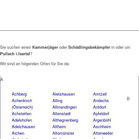
Sie suchen einen
Kammerjäger
oder
Schädlingsbekämpfer
in oder um
Pullach i.Isartal
?
Wir sind an folgenden Orten für Sie da:
A
Achberg
Aletshausen
Amtzell
B
Achenkirch
Alling
Andechs
(Österreich)
Allmendingen
Antdorf
Achstetten
Altenstadt
Apfeldorf
Adelshofen
Althegnenberg
Argenbühl
Adelzhausen
Altheim
Aschheim
Aichen
Altomünster
Attenweiler