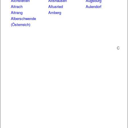
Aichstetten
Altshausen
Augsburg
Aitrach
Altusried
Aulendorf
Aitrang
Amberg
Alberschwende
(Österreich)
C