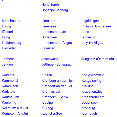
Hohenfurch
Hohenpeißenberg
Ichenhausen
Illertissen
Ingoldingen
Icking
Illmensee
Inning a.Ammersee
Iffeldorf
Immenstaad am
Irsee
Igling
Bodensee
Ismaning
Illerkirchberg
Immenstadt i.Allgäu
Isny im Allgäu
Illerrieden
Ingenried
Jachenau
Jesenwang
Jungholz (Österreich)
Jengen
Jettingen-Scheppach
Kaltental
Kinsau
Königseggwald
Kammeltal
Kirchberg an der Iller
Kottgeisering
Kammlach
Kirchdorf an der Iller
Krailling
Karlsfeld
Kirchhaslach
Krauchenwies
Kaufbeuren
Kirchheim i.Schw.
Kressbronn am
Kaufering
Kissing
Bodensee
Kellmünz a.d.Iller
Kißlegg
Kronburg
Kempten (Allgäu)
Kochel a.See
Krumbach