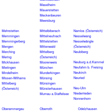
Maselheim
Mauerstetten
Meckenbeuren
Meersburg
Mehrstetten
Mittelbiberach
Namlos (Österreich)
Memmingen
Mittelneufnach
Nesselwang
Memmingerberg
Mittelstetten
Nesselwängle
Mengen
Mittenwald
(Österreich)
Merching
Mittelberg
Neubiberg
Mering
(Österreich)
Neuburg a.d.Kammel
Mickhausen
Moorenweis
Neufahrn b. Freising
Mietingen
München
Neukirch
Mindelheim
Munderkingen
Neuried
Missen-Wilhams
Münsing
Mittelberg
Münsingen
Neu-Ulm
(Österreich)
Münsterhausen
Niederrieden
Murnau a.Staffelsee
Nonnenhorn
Oberammergau
Oberroth
Odelzhausen