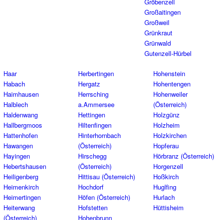
Gröbenzell
Großaitingen
Großweil
Grünkraut
Grünwald
Gutenzell-Hürbel
Haar
Herbertingen
Hohenstein
Habach
Hergatz
Hohentengen
Haimhausen
Herrsching
Hohenweiler
Halblech
a.Ammersee
(Österreich)
Haldenwang
Hettingen
Holzgünz
Hallbergmoos
Hiltenfingen
Holzheim
Hattenhofen
Hinterhornbach
Holzkirchen
Hawangen
(Österreich)
Hopferau
Hayingen
Hirschegg
Hörbranz (Österreich)
Hebertshausen
(Österreich)
Horgenzell
Heiligenberg
Hittisau (Österreich)
Hoßkirch
Heimenkirch
Hochdorf
Huglfing
Heimertingen
Höfen (Österreich)
Hurlach
Heiterwang
Hofstetten
Hüttisheim
(Österreich)
Hohenbrunn