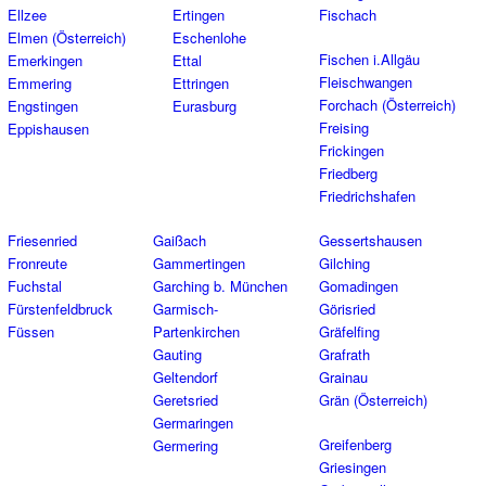
Ellzee
Ertingen
Fischach
Elmen (Österreich)
Eschenlohe
Fischen i.Allgäu
Emerkingen
Ettal
Fleischwangen
Emmering
Ettringen
Forchach (Österreich)
Engstingen
Eurasburg
Freising
Eppishausen
Frickingen
Friedberg
Friedrichshafen
Friesenried
Gaißach
Gessertshausen
Fronreute
Gammertingen
Gilching
Fuchstal
Garching b. München
Gomadingen
Fürstenfeldbruck
Garmisch-
Görisried
Füssen
Partenkirchen
Gräfelfing
Gauting
Grafrath
Geltendorf
Grainau
Geretsried
Grän (Österreich)
Germaringen
Greifenberg
Germering
Griesingen