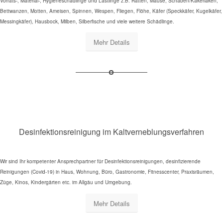
Vorrats-, Material-, Hygieneschädlinge und Lästlinge z.B. Ratten, Mäuse, Schaben/Kakerlaken,
Bettwanzen, Motten, Ameisen, Spinnen, Wespen, Fliegen, Flöhe, Käfer (Speckkäfer, Kugelkäfer,
Messingkäfer), Hausbock, Milben, Silberfische und viele weitere Schädlinge.
Mehr Details
Desinfektionsreinigung im Kaltverneblungsverfahren
Wir sind Ihr kompetenter Ansprechpartner für Desinfektionsreinigungen, desinfizierende
Reinigungen (Covid-19) in Haus, Wohnung, Büro, Gastronomie, Fitnesscenter, Praxisräumen,
Züge, Kinos, Kindergärten etc. im Allgäu und Umgebung.
Mehr Details