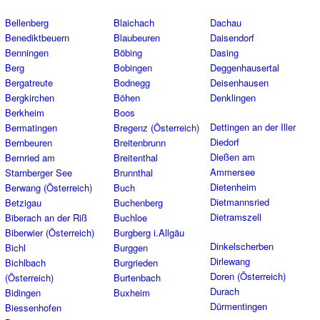
Bellenberg
Blaichach
Dachau
Benediktbeuern
Blaubeuren
Daisendorf
Benningen
Böbing
Dasing
Berg
Bobingen
Deggenhausertal
Bergatreute
Bodnegg
Deisenhausen
Bergkirchen
Böhen
Denklingen
Berkheim
Boos
Dettingen an der Iller
Bermatingen
Bregenz (Österreich)
Diedorf
Bernbeuren
Breitenbrunn
Dießen am
Bernried am
Breitenthal
Ammersee
Starnberger See
Brunnthal
Dietenheim
Berwang (Österreich)
Buch
Dietmannsried
Betzigau
Buchenberg
Dietramszell
Biberach an der Riß
Buchloe
Biberwier (Österreich)
Burgberg i.Allgäu
Dinkelscherben
Bichl
Burggen
Dirlewang
Bichlbach
Burgrieden
Doren (Österreich)
(Österreich)
Burtenbach
Durach
Bidingen
Buxheim
Dürmentingen
Biessenhofen