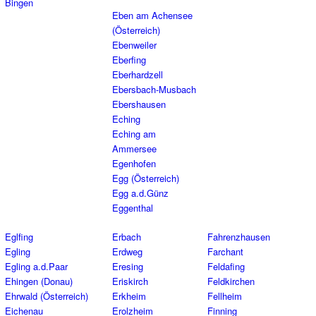
Bingen
Eben am Achensee
(Österreich)
Ebenweiler
Eberfing
Eberhardzell
Ebersbach-Musbach
Ebershausen
Eching
Eching am
Ammersee
Egenhofen
Egg (Österreich)
Egg a.d.Günz
Eggenthal
Eglfing
Erbach
Fahrenzhausen
Egling
Erdweg
Farchant
Egling a.d.Paar
Eresing
Feldafing
Ehingen (Donau)
Eriskirch
Feldkirchen
Ehrwald (Österreich)
Erkheim
Fellheim
Eichenau
Erolzheim
Finning