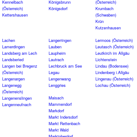
Kennelbach
Königsbrunn
(Österreich)
(Österreich)
Königsdorf
Krumbach
Kettershausen
(Schwaben)
Krün
Kutzenhausen
Lachen
Langerringen
Lermoos (Österreich)
Lamerdingen
Lauben
Leutasch (Österreich)
Landsberg am Lech
Laupheim
Leutkirch im Allgäu
Landsberied
Lautrach
Lichtenstein
Langen bei Bregenz
Lechbruck am See
Lindau (Bodensee)
(Österreich)
Legau
Lindenberg i.Allgäu
Langenargen
Lengenwang
Lingenau (Österreich)
Langenegg
Lenggries
Lochau (Österreich)
(Österreich)
Maisach
Langenenslingen
Mammendorf
Langenneufnach
Markdorf
Markt Indersdorf
Markt Rettenbach
Markt Wald
Marktoberdorf