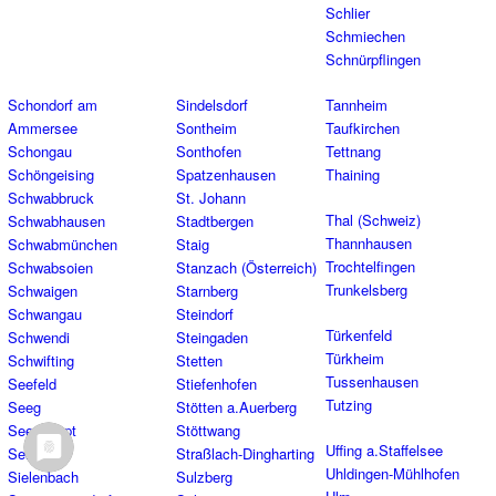
Schlier
Schmiechen
Schnürpflingen
Schondorf am
Sindelsdorf
Tannheim
Ammersee
Sontheim
Taufkirchen
Schongau
Sonthofen
Tettnang
Schöngeising
Spatzenhausen
Thaining
Schwabbruck
St. Johann
Thal (Schweiz)
Schwabhausen
Stadtbergen
Thannhausen
Schwabmünchen
Staig
Trochtelfingen
Schwabsoien
Stanzach (Österreich)
Trunkelsberg
Schwaigen
Starnberg
Schwangau
Steindorf
Türkenfeld
Schwendi
Steingaden
Türkheim
Schwifting
Stetten
Tussenhausen
Seefeld
Stiefenhofen
Tutzing
Seeg
Stötten a.Auerberg
Seeshaupt
Stöttwang
Uffing a.Staffelsee
Senden
Straßlach-Dingharting
Uhldingen-Mühlhofen
Sielenbach
Sulzberg