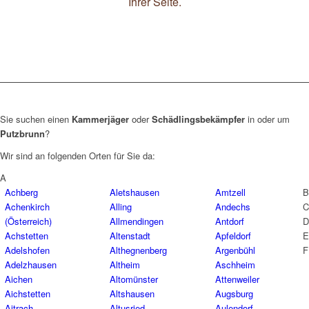
Ihrer Seite.
Sie suchen einen
Kammerjäger
oder
Schädlingsbekämpfer
in oder um
Putzbrunn
?
Wir sind an folgenden Orten für Sie da:
A
Achberg
Aletshausen
Amtzell
B
Achenkirch
Alling
Andechs
C
(Österreich)
Allmendingen
Antdorf
D
Achstetten
Altenstadt
Apfeldorf
E
Adelshofen
Althegnenberg
Argenbühl
F
Adelzhausen
Altheim
Aschheim
Aichen
Altomünster
Attenweiler
Aichstetten
Altshausen
Augsburg
Aitrach
Altusried
Aulendorf