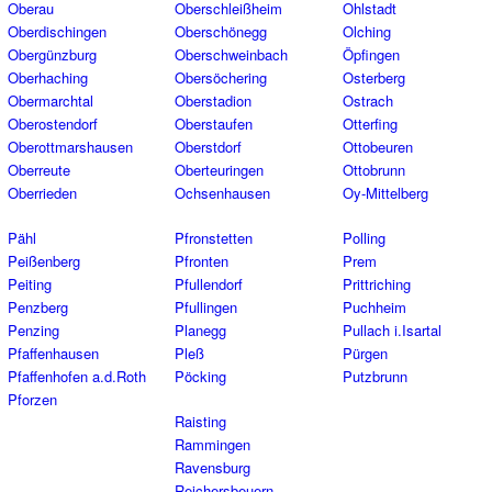
Oberau
Oberschleißheim
Ohlstadt
Oberdischingen
Oberschönegg
Olching
Obergünzburg
Oberschweinbach
Öpfingen
Oberhaching
Obersöchering
Osterberg
Obermarchtal
Oberstadion
Ostrach
Oberostendorf
Oberstaufen
Otterfing
Oberottmarshausen
Oberstdorf
Ottobeuren
Oberreute
Oberteuringen
Ottobrunn
Oberrieden
Ochsenhausen
Oy-Mittelberg
Pähl
Pfronstetten
Polling
Peißenberg
Pfronten
Prem
Peiting
Pfullendorf
Prittriching
Penzberg
Pfullingen
Puchheim
Penzing
Planegg
Pullach i.Isartal
Pfaffenhausen
Pleß
Pürgen
Pfaffenhofen a.d.Roth
Pöcking
Putzbrunn
Pforzen
Raisting
Rammingen
Ravensburg
Reichersbeuern