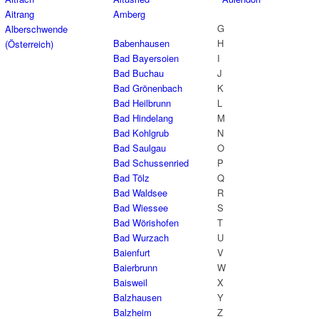
Aitrang
Amberg
G
Alberschwende
Babenhausen
H
(Österreich)
Bad Bayersoien
I
Bad Buchau
J
Bad Grönenbach
K
Bad Heilbrunn
L
Bad Hindelang
M
Bad Kohlgrub
N
Bad Saulgau
O
Bad Schussenried
P
Bad Tölz
Q
Bad Waldsee
R
Bad Wiessee
S
Bad Wörishofen
T
Bad Wurzach
U
Baienfurt
V
Baierbrunn
W
Baisweil
X
Balzhausen
Y
Balzheim
Z