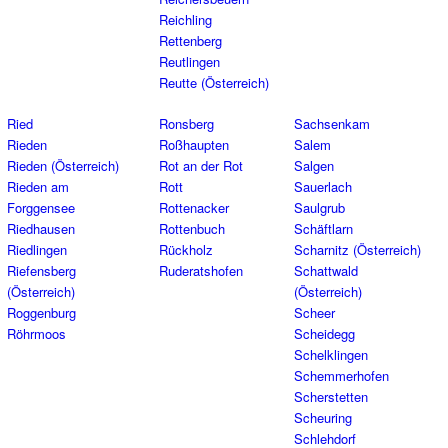
Reichling
Rettenberg
Reutlingen
Reutte (Österreich)
Ried
Ronsberg
Sachsenkam
Rieden
Roßhaupten
Salem
Rieden (Österreich)
Rot an der Rot
Salgen
Rieden am
Rott
Sauerlach
Forggensee
Rottenacker
Saulgrub
Riedhausen
Rottenbuch
Schäftlarn
Riedlingen
Rückholz
Scharnitz (Österreich)
Riefensberg
Ruderatshofen
Schattwald
(Österreich)
(Österreich)
Roggenburg
Scheer
Röhrmoos
Scheidegg
Schelklingen
Schemmerhofen
Scherstetten
Scheuring
Schlehdorf