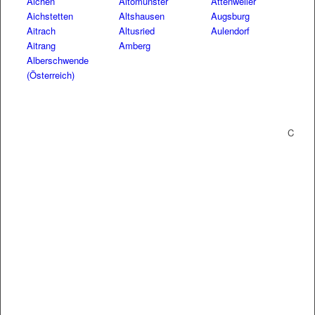
Aichen
Altomünster
Attenweiler
Aichstetten
Altshausen
Augsburg
Aitrach
Altusried
Aulendorf
Aitrang
Amberg
Alberschwende
(Österreich)
C