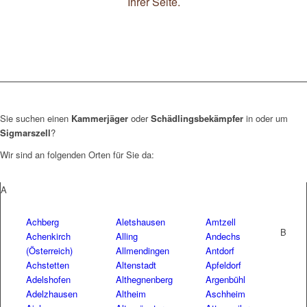
Ihrer Seite.
Sie suchen einen
Kammerjäger
oder
Schädlingsbekämpfer
in oder um
Sigmarszell
?
Wir sind an folgenden Orten für Sie da:
A
Achberg
Aletshausen
Amtzell
B
Achenkirch
Alling
Andechs
(Österreich)
Allmendingen
Antdorf
Achstetten
Altenstadt
Apfeldorf
Adelshofen
Althegnenberg
Argenbühl
Adelzhausen
Altheim
Aschheim