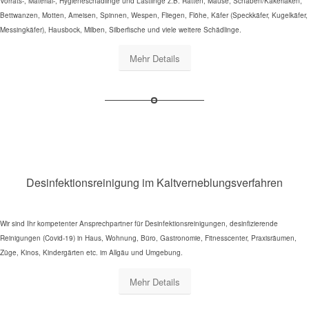
Vorrats-, Material-, Hygieneschädlinge und Lästlinge z.B. Ratten, Mäuse, Schaben/Kakerlaken,
Bettwanzen, Motten, Ameisen, Spinnen, Wespen, Fliegen, Flöhe, Käfer (Speckkäfer, Kugelkäfer,
Messingkäfer), Hausbock, Milben, Silberfische und viele weitere Schädlinge.
Mehr Details
Desinfektionsreinigung im Kaltverneblungsverfahren
Wir sind Ihr kompetenter Ansprechpartner für Desinfektionsreinigungen, desinfizierende
Reinigungen (Covid-19) in Haus, Wohnung, Büro, Gastronomie, Fitnesscenter, Praxisräumen,
Züge, Kinos, Kindergärten etc. im Allgäu und Umgebung.
Mehr Details