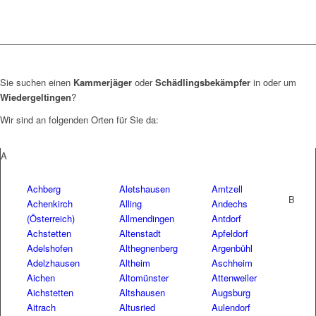
Sie suchen einen
Kammerjäger
oder
Schädlingsbekämpfer
in oder um
Wiedergeltingen
?
Wir sind an folgenden Orten für Sie da:
A
Achberg
Aletshausen
Amtzell
B
Achenkirch
Alling
Andechs
(Österreich)
Allmendingen
Antdorf
Achstetten
Altenstadt
Apfeldorf
Adelshofen
Althegnenberg
Argenbühl
Adelzhausen
Altheim
Aschheim
Aichen
Altomünster
Attenweiler
Aichstetten
Altshausen
Augsburg
Aitrach
Altusried
Aulendorf