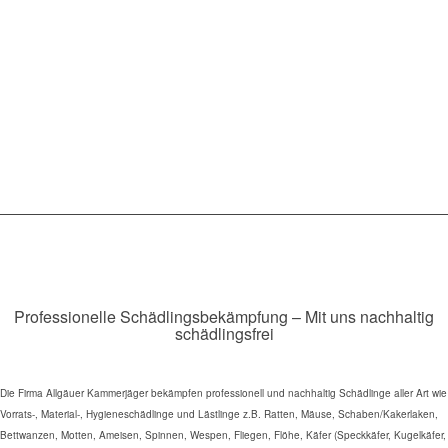
Professionelle Schädlingsbekämpfung – Mit uns nachhaltig
schädlingsfrei
Die Firma Allgäuer Kammerjäger bekämpfen professionell und nachhaltig Schädlinge aller Art wie
Vorrats-, Material-, Hygieneschädlinge und Lästlinge z.B. Ratten, Mäuse, Schaben/Kakerlaken,
Bettwanzen, Motten, Ameisen, Spinnen, Wespen, Fliegen, Flöhe, Käfer (Speckkäfer, Kugelkäfer,