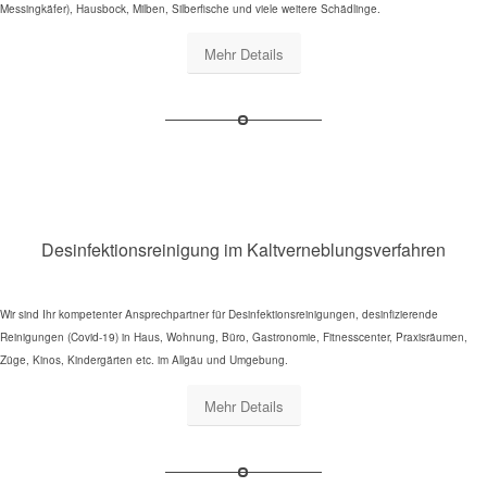
Messingkäfer), Hausbock, Milben, Silberfische und viele weitere Schädlinge.
Mehr Details
Desinfektionsreinigung im Kaltverneblungsverfahren
Wir sind Ihr kompetenter Ansprechpartner für Desinfektionsreinigungen, desinfizierende
Reinigungen (Covid-19) in Haus, Wohnung, Büro, Gastronomie, Fitnesscenter, Praxisräumen,
Züge, Kinos, Kindergärten etc. im Allgäu und Umgebung.
Mehr Details