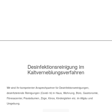
Desinfektionsreinigung im
Kaltverneblungsverfahren
Wir sind Ihr kompetenter Ansprechpartner für Desinfektionsreinigungen,
desinfizierende Reinigungen (Covid-19) in Haus, Wohnung, Büro, Gastronomie,
Fitnesscenter, Praxisräumen, Züge, Kinos, Kindergärten etc. im Allgäu und
Umgebung.