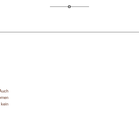
 Auch
rnen
 kein