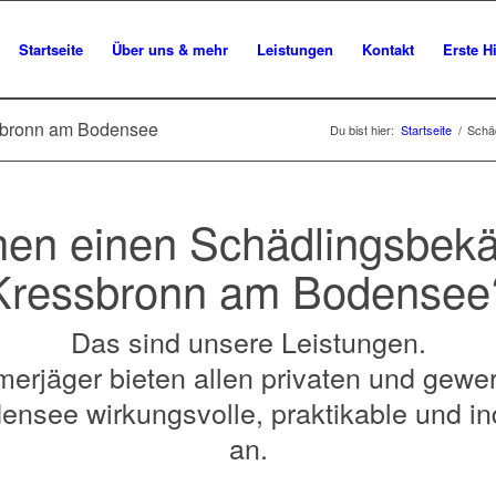
Startseite
Über uns & mehr
Leistungen
Kontakt
Erste Hi
sbronn am Bodensee
Du bist hier:
Startseite
/
Schä
hen einen Schädlingsbekä
Kressbronn am Bodensee
Das sind unsere Leistungen.
erjäger bieten allen privaten und gewe
nsee wirkungsvolle, praktikable und in
an.