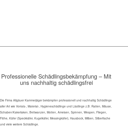
Professionelle Schädlingsbekämpfung – Mit
uns nachhaltig schädlingsfrei
Die Firma Allgäuer Kammerjäger bekämpfen professionell und nachhaltig Schädlinge
aller Art wie Vorrats-, Material-, Hygieneschädlinge und Lästlinge z.B. Ratten, Mäuse,
Schaben/Kakerlaken, Bettwanzen, Motten, Ameisen, Spinnen, Wespen, Fliegen,
Flöhe, Käfer (Speckkäfer, Kugelkäfer, Messingkäfer), Hausbock, Milben, Silberfische
und viele weitere Schädlinge.