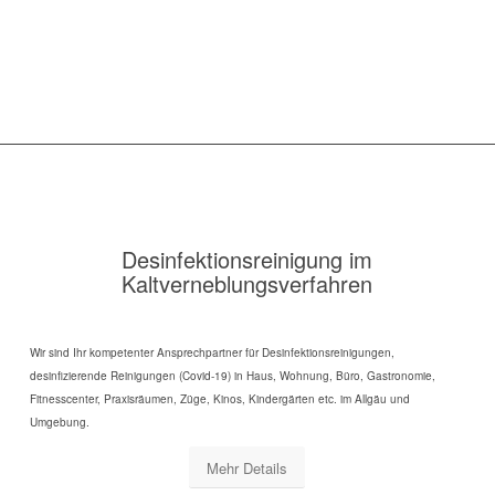
Desinfektionsreinigung im
Kaltverneblungsverfahren
Wir sind Ihr kompetenter Ansprechpartner für Desinfektionsreinigungen,
desinfizierende Reinigungen (Covid-19) in Haus, Wohnung, Büro, Gastronomie,
Fitnesscenter, Praxisräumen, Züge, Kinos, Kindergärten etc. im Allgäu und
Umgebung.
Mehr Details