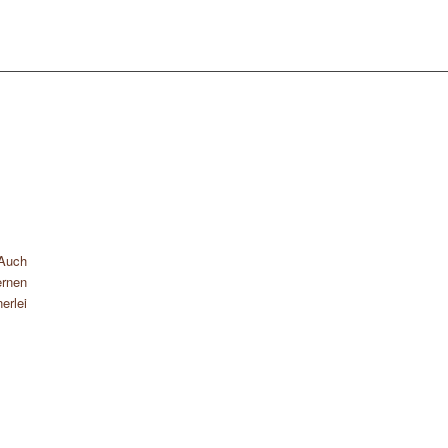
 Auch
rnen
erlei