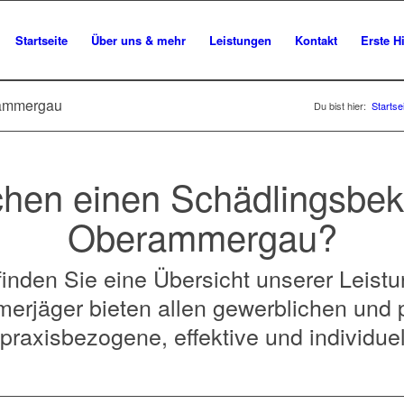
Startseite
Über uns & mehr
Leistungen
Kontakt
Erste Hi
rammergau
Du bist hier:
Startse
chen einen Schädlingsbek
Oberammergau?
finden Sie eine Übersicht unserer Leist
erjäger bieten allen gewerblichen und 
axisbezogene, effektive und individue