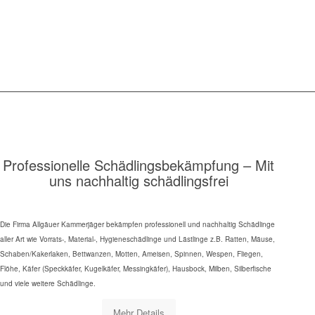
Professionelle Schädlingsbekämpfung – Mit
uns nachhaltig schädlingsfrei
Die Firma Allgäuer Kammerjäger bekämpfen professionell und nachhaltig Schädlinge
aller Art wie Vorrats-, Material-, Hygieneschädlinge und Lästlinge z.B. Ratten, Mäuse,
Schaben/Kakerlaken, Bettwanzen, Motten, Ameisen, Spinnen, Wespen, Fliegen,
Flöhe, Käfer (Speckkäfer, Kugelkäfer, Messingkäfer), Hausbock, Milben, Silberfische
und viele weitere Schädlinge.
Mehr Details