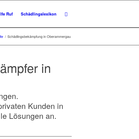
lfe Ruf
Schädlingslexikon
ite
/
Schädlingsbekämpfung in Oberammergau
ämpfer in
ungen.
privaten Kunden in
lle Lösungen an.