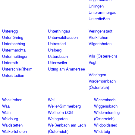
Unlingen
Unterammergau
Unterdießen
Unteregg
Unterthingau
Veringenstadt
Unterföhring
Unterwaldhausen
Vierkirchen
Unterhaching
Untrasried
Vilgertshofen
Untermarchtal
Ursberg
Vils (Österreich)
Untermeitingen
Ustersbach
Vogt
Unterroth
Uttenweiler
Unterschleißheim
Utting am Ammersee
Vöhringen
Unterstadion
Vorderhornbach
(Österreich)
Waakirchen
Weil
Wiesenbach
Waal
Weiler-Simmerberg
Wiggensbach
Wain
Weilheim i.OB
Wildermieming
Waldburg
Weingarten
(Österreich)
Waldstetten
Weißenbach am Lech
Wildpoldsried
Walkertshofen
(Österreich)
Wildsteig