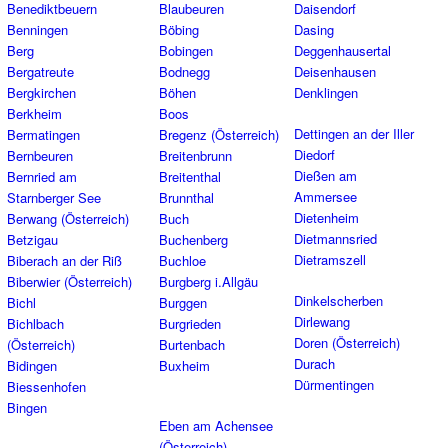
Benediktbeuern
Blaubeuren
Daisendorf
Benningen
Böbing
Dasing
Berg
Bobingen
Deggenhausertal
Bergatreute
Bodnegg
Deisenhausen
Bergkirchen
Böhen
Denklingen
Berkheim
Boos
Dettingen an der Iller
Bermatingen
Bregenz (Österreich)
Diedorf
Bernbeuren
Breitenbrunn
Dießen am
Bernried am
Breitenthal
Ammersee
Starnberger See
Brunnthal
Dietenheim
Berwang (Österreich)
Buch
Dietmannsried
Betzigau
Buchenberg
Dietramszell
Biberach an der Riß
Buchloe
Biberwier (Österreich)
Burgberg i.Allgäu
Dinkelscherben
Bichl
Burggen
Dirlewang
Bichlbach
Burgrieden
Doren (Österreich)
(Österreich)
Burtenbach
Durach
Bidingen
Buxheim
Dürmentingen
Biessenhofen
Bingen
Eben am Achensee
(Österreich)