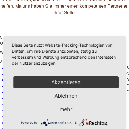
helfen. Mit uns haben Sie immer einen kompetenten Partner an
Ihrer Seite.
Sie suchen einen
Kammerjäger
oder
Schädlingsbekämpfer
in oder um
Oberdischingen
?
Diese Seite nutzt Website-Tracking-Technologien von
Dritten, um ihre Dienste anzubieten, stetig zu
Wir sind an folgenden Orten für Sie da:
verbessern und Werbung entsprechend den Interessen
A
der Nutzer anzuzeigen.
Achberg
Aletshausen
Amtzell
B
Achenkirch
Alling
Andechs
C
(Österreich)
Allmendingen
Antdorf
D
Akzeptieren
Achstetten
Altenstadt
Apfeldorf
E
Adelshofen
Althegnenberg
Argenbühl
F
Ablehnen
Adelzhausen
Altheim
Aschheim
Aichen
Altomünster
Attenweiler
mehr
Aichstetten
Altshausen
Augsburg
Aitrach
Altusried
Aulendorf
Aitrang
Amberg
Powered by
&
G
Alberschwende