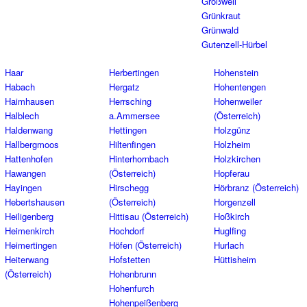
Großweil
Grünkraut
Grünwald
Gutenzell-Hürbel
Haar
Herbertingen
Hohenstein
Habach
Hergatz
Hohentengen
Haimhausen
Herrsching
Hohenweiler
Halblech
a.Ammersee
(Österreich)
Haldenwang
Hettingen
Holzgünz
Hallbergmoos
Hiltenfingen
Holzheim
Hattenhofen
Hinterhornbach
Holzkirchen
Hawangen
(Österreich)
Hopferau
Hayingen
Hirschegg
Hörbranz (Österreich)
Hebertshausen
(Österreich)
Horgenzell
Heiligenberg
Hittisau (Österreich)
Hoßkirch
Heimenkirch
Hochdorf
Huglfing
Heimertingen
Höfen (Österreich)
Hurlach
Heiterwang
Hofstetten
Hüttisheim
(Österreich)
Hohenbrunn
Hohenfurch
Hohenpeißenberg