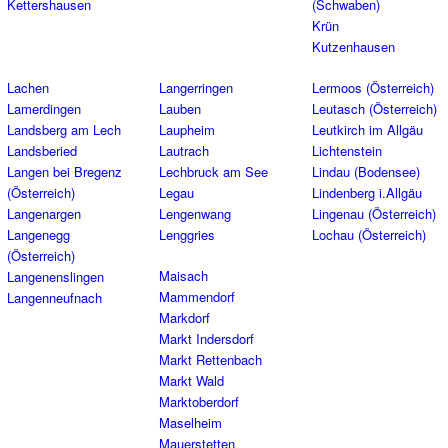
Kettershausen
(Schwaben)
Krün
Kutzenhausen
Lachen
Langerringen
Lermoos (Österreich)
Lamerdingen
Lauben
Leutasch (Österreich)
Landsberg am Lech
Laupheim
Leutkirch im Allgäu
Landsberied
Lautrach
Lichtenstein
Langen bei Bregenz
Lechbruck am See
Lindau (Bodensee)
(Österreich)
Legau
Lindenberg i.Allgäu
Langenargen
Lengenwang
Lingenau (Österreich)
Langenegg
Lenggries
Lochau (Österreich)
(Österreich)
Maisach
Langenenslingen
Mammendorf
Langenneufnach
Markdorf
Markt Indersdorf
Markt Rettenbach
Markt Wald
Marktoberdorf
Maselheim
Mauerstetten