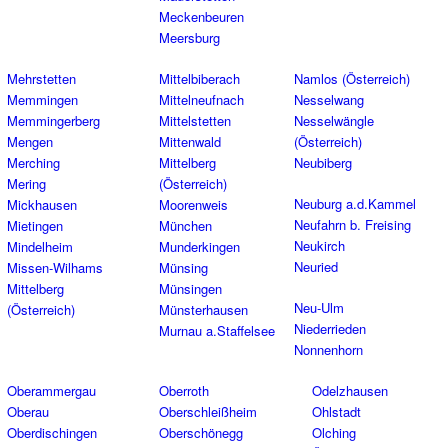
Meckenbeuren
Meersburg
Mehrstetten
Mittelbiberach
Namlos (Österreich)
Memmingen
Mittelneufnach
Nesselwang
Memmingerberg
Mittelstetten
Nesselwängle
Mengen
Mittenwald
(Österreich)
Merching
Mittelberg
Neubiberg
Mering
(Österreich)
Neuburg a.d.Kammel
Mickhausen
Moorenweis
Neufahrn b. Freising
Mietingen
München
Neukirch
Mindelheim
Munderkingen
Neuried
Missen-Wilhams
Münsing
Mittelberg
Münsingen
Neu-Ulm
(Österreich)
Münsterhausen
Niederrieden
Murnau a.Staffelsee
Nonnenhorn
Oberammergau
Oberroth
Odelzhausen
Oberau
Oberschleißheim
Ohlstadt
Oberdischingen
Oberschönegg
Olching