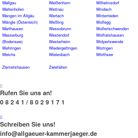
Wallgau
Weißenhorn
Wilhelmsdorf
Waltenhofen
Weitnau
Windach
Wangen im Allgäu
Wertach
Winterrieden
Wängle (Österreich)
Weßling
Wolfegg
Warthausen
Wessobrunn
Wolfertschwenden
Wasserburg
Westendorf
Wolfratshausen
(Bodensee)
Westerheim
Wolpertswende
Wehringen
Wiedergeltingen
Woringen
Weichs
Wielenbach
Wörthsee
Ziemetshausen
Zwiefalten
Rufen Sie uns an!
0 8 2 4 1 / 8 0 2 9 1 7 1
Schreiben Sie uns!
info@allgaeuer-kammerjaeger.de