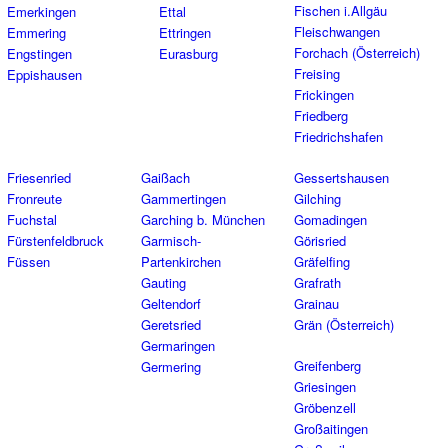
Fischen i.Allgäu
Emerkingen
Ettal
Fleischwangen
Emmering
Ettringen
Forchach (Österreich)
Engstingen
Eurasburg
Freising
Eppishausen
Frickingen
Friedberg
Friedrichshafen
Friesenried
Gaißach
Gessertshausen
Fronreute
Gammertingen
Gilching
Fuchstal
Garching b. München
Gomadingen
Fürstenfeldbruck
Garmisch-
Görisried
Füssen
Partenkirchen
Gräfelfing
Gauting
Grafrath
Geltendorf
Grainau
Geretsried
Grän (Österreich)
Germaringen
Greifenberg
Germering
Griesingen
Gröbenzell
Großaitingen