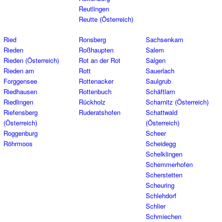
Reutlingen
Reutte (Österreich)
Ried
Ronsberg
Sachsenkam
Rieden
Roßhaupten
Salem
Rieden (Österreich)
Rot an der Rot
Salgen
Rieden am
Rott
Sauerlach
Forggensee
Rottenacker
Saulgrub
Riedhausen
Rottenbuch
Schäftlarn
Riedlingen
Rückholz
Scharnitz (Österreich)
Riefensberg
Ruderatshofen
Schattwald
(Österreich)
(Österreich)
Roggenburg
Scheer
Röhrmoos
Scheidegg
Schelklingen
Schemmerhofen
Scherstetten
Scheuring
Schlehdorf
Schlier
Schmiechen