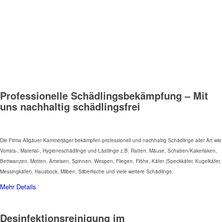
Professionelle Schädlingsbekämpfung – Mit
uns nachhaltig schädlingsfrei
Die Firma Allgäuer Kammerjäger bekämpfen professionell und nachhaltig Schädlinge aller Art wie
Vorrats-, Material-, Hygieneschädlinge und Lästlinge z.B. Ratten, Mäuse, Schaben/Kakerlaken,
Bettwanzen, Motten, Ameisen, Spinnen, Wespen, Fliegen, Flöhe, Käfer (Speckkäfer, Kugelkäfer,
Messingkäfer), Hausbock, Milben, Silberfische und viele weitere Schädlinge.
Mehr Details
Desinfektionsreinigung im