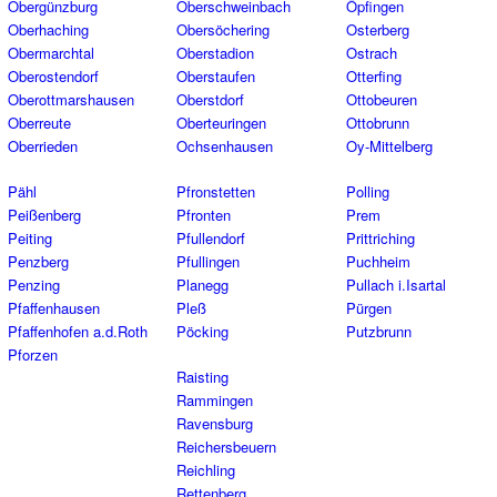
Obergünzburg
Oberschweinbach
Öpfingen
Oberhaching
Obersöchering
Osterberg
Obermarchtal
Oberstadion
Ostrach
Oberostendorf
Oberstaufen
Otterfing
Oberottmarshausen
Oberstdorf
Ottobeuren
Oberreute
Oberteuringen
Ottobrunn
Oberrieden
Ochsenhausen
Oy-Mittelberg
Pähl
Pfronstetten
Polling
Peißenberg
Pfronten
Prem
Peiting
Pfullendorf
Prittriching
Penzberg
Pfullingen
Puchheim
Penzing
Planegg
Pullach i.Isartal
Pfaffenhausen
Pleß
Pürgen
Pfaffenhofen a.d.Roth
Pöcking
Putzbrunn
Pforzen
Raisting
Rammingen
Ravensburg
Reichersbeuern
Reichling
Rettenberg