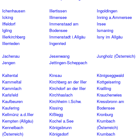
Ichenhausen
Illertissen
Ingoldingen
Icking
Illmensee
Inning a.Ammersee
Iffeldorf
Immenstaad am
Irsee
Igling
Bodensee
Ismaning
Illerkirchberg
Immenstadt i.Allgäu
Isny im Allgäu
Illerrieden
Ingenried
Jachenau
Jesenwang
Jungholz (Österreich)
Jengen
Jettingen-Scheppach
Kaltental
Kinsau
Königseggwald
Kammeltal
Kirchberg an der Iller
Kottgeisering
Kammlach
Kirchdorf an der Iller
Krailling
Karlsfeld
Kirchhaslach
Krauchenwies
Kaufbeuren
Kirchheim i.Schw.
Kressbronn am
Kaufering
Kissing
Bodensee
Kellmünz a.d.Iller
Kißlegg
Kronburg
Kempten (Allgäu)
Kochel a.See
Krumbach
Kennelbach
Königsbrunn
(Österreich)
(Österreich)
Königsdorf
Krumbach