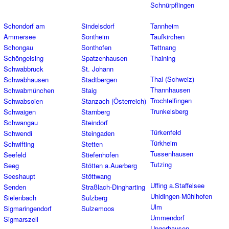
Schnürpflingen
Schondorf am
Sindelsdorf
Tannheim
Ammersee
Sontheim
Taufkirchen
Schongau
Sonthofen
Tettnang
Schöngeising
Spatzenhausen
Thaining
Schwabbruck
St. Johann
Thal (Schweiz)
Schwabhausen
Stadtbergen
Thannhausen
Schwabmünchen
Staig
Trochtelfingen
Schwabsoien
Stanzach (Österreich)
Trunkelsberg
Schwaigen
Starnberg
Schwangau
Steindorf
Türkenfeld
Schwendi
Steingaden
Türkheim
Schwifting
Stetten
Tussenhausen
Seefeld
Stiefenhofen
Tutzing
Seeg
Stötten a.Auerberg
Seeshaupt
Stöttwang
Uffing a.Staffelsee
Senden
Straßlach-Dingharting
Uhldingen-Mühlhofen
Sielenbach
Sulzberg
Ulm
Sigmaringendorf
Sulzemoos
Ummendorf
Sigmarszell
Ungerhausen