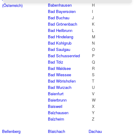
Babenhausen
H
(Österreich)
Bad Bayersoien
I
Bad Buchau
J
Bad Grönenbach
K
Bad Heilbrunn
L
Bad Hindelang
M
Bad Kohlgrub
N
Bad Saulgau
O
Bad Schussenried
P
Bad Tölz
Q
Bad Waldsee
R
Bad Wiessee
S
Bad Wörishofen
T
Bad Wurzach
U
Baienfurt
V
Baierbrunn
W
Baisweil
X
Balzhausen
Y
Balzheim
Z
Bellenberg
Blaichach
Dachau