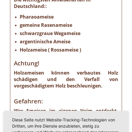
Deutschland::
Pharaoameise
gemeine Rasenameise
schwarzgraue Wegameise
argentinische Ameise
Holzameise ( Rossameise )
Achtung!
Holzameisen können verbautes Holz
schädigen und den Verfall von
vorgeschädigtem Holz beschleunigen.
Gefahren:
Wer Ameisen im eigenen Heim entdeckt,
sollte die Gefahr ernst nehmen. Einige
Diese Seite nutzt Website-Tracking-Technologien von
Ameisenarten sind nämlich Vorrats- und
Dritten, um ihre Dienste anzubieten, stetig zu
Materialschädlinge, von denen ein nicht zu