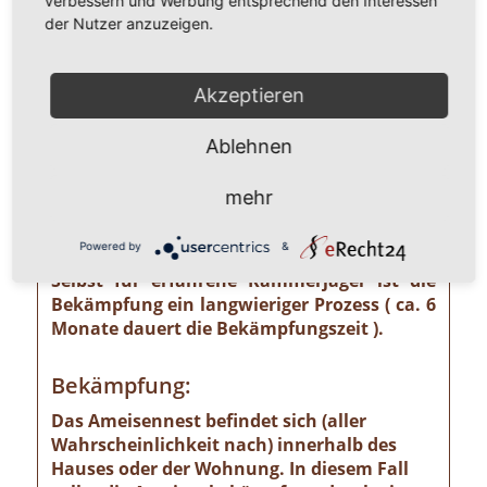
verbessern und Werbung entsprechend den Interessen
unterschätzendes gesundheitliches und
der Nutzer anzuzeigen.
wirtschaftliches Risiko ausgehen kann wie
z. B. von der Pharaoameise. Die
Pharaoameise gehört zu den gefährlichsten
Akzeptieren
Ameisenarten überhaupt. Ursprünglich in
Indien beheimatet, ist sie mittlerweile
Ablehnen
weltweit verbreitet. Die Gattung ist
verhältnismäßig klein und sieht
mehr
bernsteingelb aus. Sollten Sie solch eine
Ameise sehen, ist eine professionelle
Powered by
&
Schädlingsbekämpfung absolut notwendig!
Selbst für erfahrene Kammerjäger ist die
Bekämpfung ein langwieriger Prozess ( ca. 6
Monate dauert die Bekämpfungszeit ).
Bekämpfung:
Das Ameisennest befindet sich (aller
Wahrscheinlichkeit nach) innerhalb des
Hauses oder der Wohnung. In diesem Fall