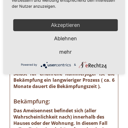
verbessern und Werbung entsprechend den Interessen
unterschätzendes gesundheitliches und
der Nutzer anzuzeigen.
wirtschaftliches Risiko ausgehen kann wie
z. B. von der Pharaoameise. Die
Pharaoameise gehört zu den gefährlichsten
Akzeptieren
Ameisenarten überhaupt. Ursprünglich in
Indien beheimatet, ist sie mittlerweile
Ablehnen
weltweit verbreitet. Die Gattung ist
verhältnismäßig klein und sieht
mehr
bernsteingelb aus. Sollten Sie solch eine
Ameise sehen, ist eine professionelle
Powered by
&
Schädlingsbekämpfung absolut notwendig!
Selbst für erfahrene Kammerjäger ist die
Bekämpfung ein langwieriger Prozess ( ca. 6
Monate dauert die Bekämpfungszeit ).
Bekämpfung:
Das Ameisennest befindet sich (aller
Wahrscheinlichkeit nach) innerhalb des
Hauses oder der Wohnung. In diesem Fall