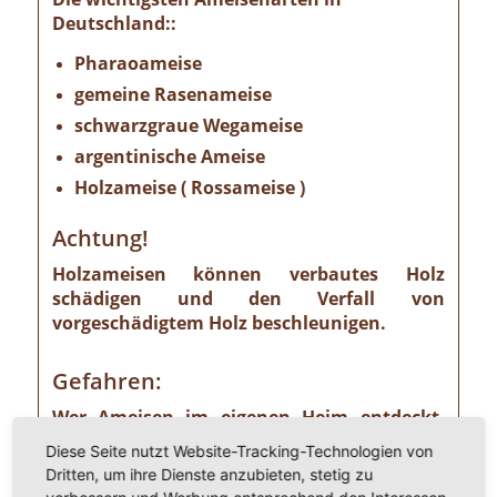
Deutschland::
Pharaoameise
gemeine Rasenameise
schwarzgraue Wegameise
argentinische Ameise
Holzameise ( Rossameise )
Achtung!
Holzameisen können verbautes Holz
schädigen und den Verfall von
vorgeschädigtem Holz beschleunigen.
Gefahren:
Wer Ameisen im eigenen Heim entdeckt,
sollte die Gefahr ernst nehmen. Einige
Diese Seite nutzt Website-Tracking-Technologien von
Ameisenarten sind nämlich Vorrats- und
Dritten, um ihre Dienste anzubieten, stetig zu
Materialschädlinge, von denen ein nicht zu