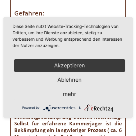
Gefahren:
Wer Ameisen im eigenen Heim entdeckt,
Diese Seite nutzt Website-Tracking-Technologien von
sollte die Gefahr ernst nehmen. Einige
Dritten, um ihre Dienste anzubieten, stetig zu
Ameisenarten sind nämlich Vorrats- und
verbessern und Werbung entsprechend den Interessen
Materialschädlinge, von denen ein nicht zu
der Nutzer anzuzeigen.
unterschätzendes gesundheitliches und
wirtschaftliches Risiko ausgehen kann wie
z. B. von der Pharaoameise. Die
Akzeptieren
Pharaoameise gehört zu den gefährlichsten
Ameisenarten überhaupt. Ursprünglich in
Ablehnen
Indien beheimatet, ist sie mittlerweile
weltweit verbreitet. Die Gattung ist
mehr
verhältnismäßig klein und sieht
bernsteingelb aus. Sollten Sie solch eine
Powered by
&
Ameise sehen, ist eine professionelle
Schädlingsbekämpfung absolut notwendig!
Selbst für erfahrene Kammerjäger ist die
Bekämpfung ein langwieriger Prozess ( ca. 6