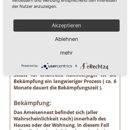
verbessern und Werbung entsprechend den Interessen
unterschätzendes gesundheitliches und
der Nutzer anzuzeigen.
wirtschaftliches Risiko ausgehen kann wie
z. B. von der Pharaoameise. Die
Pharaoameise gehört zu den gefährlichsten
Akzeptieren
Ameisenarten überhaupt. Ursprünglich in
Indien beheimatet, ist sie mittlerweile
Ablehnen
weltweit verbreitet. Die Gattung ist
verhältnismäßig klein und sieht
mehr
bernsteingelb aus. Sollten Sie solch eine
Ameise sehen, ist eine professionelle
Powered by
&
Schädlingsbekämpfung absolut notwendig!
Selbst für erfahrene Kammerjäger ist die
Bekämpfung ein langwieriger Prozess ( ca. 6
Monate dauert die Bekämpfungszeit ).
Bekämpfung:
Das Ameisennest befindet sich (aller
Wahrscheinlichkeit nach) innerhalb des
Hauses oder der Wohnung. In diesem Fall