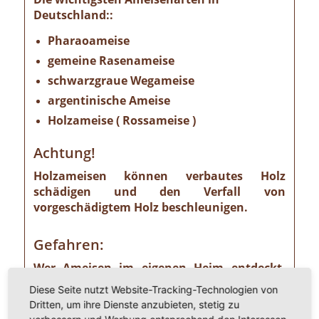
Deutschland::
Pharaoameise
gemeine Rasenameise
schwarzgraue Wegameise
argentinische Ameise
Holzameise ( Rossameise )
Achtung!
Holzameisen können verbautes Holz
schädigen und den Verfall von
vorgeschädigtem Holz beschleunigen.
Gefahren:
Wer Ameisen im eigenen Heim entdeckt,
sollte die Gefahr ernst nehmen. Einige
Diese Seite nutzt Website-Tracking-Technologien von
Ameisenarten sind nämlich Vorrats- und
Dritten, um ihre Dienste anzubieten, stetig zu
Materialschädlinge, von denen ein nicht zu