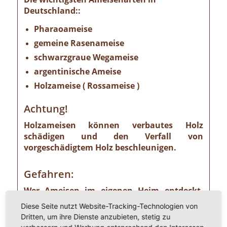
Deutschland::
Pharaoameise
gemeine Rasenameise
schwarzgraue Wegameise
argentinische Ameise
Holzameise ( Rossameise )
Achtung!
Holzameisen können verbautes Holz
schädigen und den Verfall von
vorgeschädigtem Holz beschleunigen.
Gefahren:
Wer Ameisen im eigenen Heim entdeckt,
sollte die Gefahr ernst nehmen. Einige
Diese Seite nutzt Website-Tracking-Technologien von
Ameisenarten sind nämlich Vorrats- und
Dritten, um ihre Dienste anzubieten, stetig zu
Materialschädlinge, von denen ein nicht zu