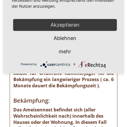
verbessern und Werbung entsprechend den Interessen
unterschätzendes gesundheitliches und
der Nutzer anzuzeigen.
wirtschaftliches Risiko ausgehen kann wie
z. B. von der Pharaoameise. Die
Pharaoameise gehört zu den gefährlichsten
Akzeptieren
Ameisenarten überhaupt. Ursprünglich in
Indien beheimatet, ist sie mittlerweile
Ablehnen
weltweit verbreitet. Die Gattung ist
verhältnismäßig klein und sieht
mehr
bernsteingelb aus. Sollten Sie solch eine
Ameise sehen, ist eine professionelle
Powered by
&
Schädlingsbekämpfung absolut notwendig!
Selbst für erfahrene Kammerjäger ist die
Bekämpfung ein langwieriger Prozess ( ca. 6
Monate dauert die Bekämpfungszeit ).
Bekämpfung:
Das Ameisennest befindet sich (aller
Wahrscheinlichkeit nach) innerhalb des
Hauses oder der Wohnung. In diesem Fall