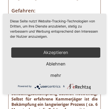
Gefahren:
Wer Ameisen im eigenen Heim entdeckt,
Diese Seite nutzt Website-Tracking-Technologien von
sollte die Gefahr ernst nehmen. Einige
Dritten, um ihre Dienste anzubieten, stetig zu
Ameisenarten sind nämlich Vorrats- und
verbessern und Werbung entsprechend den Interessen
Materialschädlinge, von denen ein nicht zu
der Nutzer anzuzeigen.
unterschätzendes gesundheitliches und
wirtschaftliches Risiko ausgehen kann wie
z. B. von der Pharaoameise. Die
Akzeptieren
Pharaoameise gehört zu den gefährlichsten
Ameisenarten überhaupt. Ursprünglich in
Ablehnen
Indien beheimatet, ist sie mittlerweile
weltweit verbreitet. Die Gattung ist
mehr
verhältnismäßig klein und sieht
bernsteingelb aus. Sollten Sie solch eine
Powered by
&
Ameise sehen, ist eine professionelle
Schädlingsbekämpfung absolut notwendig!
Selbst für erfahrene Kammerjäger ist die
Bekämpfung ein langwieriger Prozess ( ca. 6