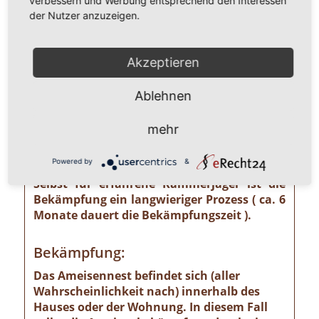
verbessern und Werbung entsprechend den Interessen
unterschätzendes gesundheitliches und
der Nutzer anzuzeigen.
wirtschaftliches Risiko ausgehen kann wie
z. B. von der Pharaoameise. Die
Pharaoameise gehört zu den gefährlichsten
Akzeptieren
Ameisenarten überhaupt. Ursprünglich in
Indien beheimatet, ist sie mittlerweile
Ablehnen
weltweit verbreitet. Die Gattung ist
verhältnismäßig klein und sieht
mehr
bernsteingelb aus. Sollten Sie solch eine
Ameise sehen, ist eine professionelle
Powered by
&
Schädlingsbekämpfung absolut notwendig!
Selbst für erfahrene Kammerjäger ist die
Bekämpfung ein langwieriger Prozess ( ca. 6
Monate dauert die Bekämpfungszeit ).
Bekämpfung:
Das Ameisennest befindet sich (aller
Wahrscheinlichkeit nach) innerhalb des
Hauses oder der Wohnung. In diesem Fall