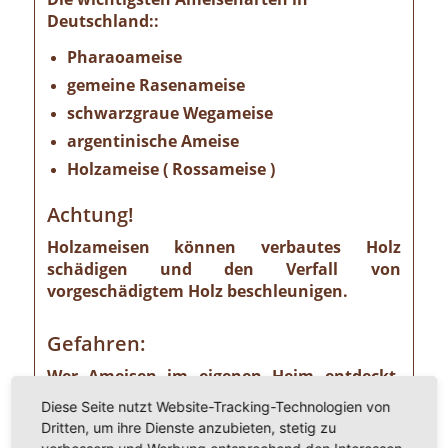
Deutschland::
Pharaoameise
gemeine Rasenameise
schwarzgraue Wegameise
argentinische Ameise
Holzameise ( Rossameise )
Achtung!
Holzameisen können verbautes Holz
schädigen und den Verfall von
vorgeschädigtem Holz beschleunigen.
Gefahren:
Wer Ameisen im eigenen Heim entdeckt,
sollte die Gefahr ernst nehmen. Einige
Diese Seite nutzt Website-Tracking-Technologien von
Ameisenarten sind nämlich Vorrats- und
Dritten, um ihre Dienste anzubieten, stetig zu
Materialschädlinge, von denen ein nicht zu