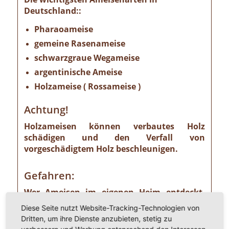
Deutschland::
Pharaoameise
gemeine Rasenameise
schwarzgraue Wegameise
argentinische Ameise
Holzameise ( Rossameise )
Achtung!
Holzameisen können verbautes Holz
schädigen und den Verfall von
vorgeschädigtem Holz beschleunigen.
Gefahren:
Wer Ameisen im eigenen Heim entdeckt,
sollte die Gefahr ernst nehmen. Einige
Diese Seite nutzt Website-Tracking-Technologien von
Ameisenarten sind nämlich Vorrats- und
Dritten, um ihre Dienste anzubieten, stetig zu
Materialschädlinge, von denen ein nicht zu