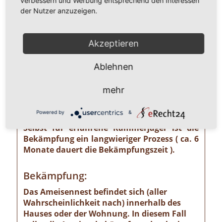
verbessern und Werbung entsprechend den Interessen
unterschätzendes gesundheitliches und
der Nutzer anzuzeigen.
wirtschaftliches Risiko ausgehen kann wie
z. B. von der Pharaoameise. Die
Pharaoameise gehört zu den gefährlichsten
Akzeptieren
Ameisenarten überhaupt. Ursprünglich in
Indien beheimatet, ist sie mittlerweile
Ablehnen
weltweit verbreitet. Die Gattung ist
verhältnismäßig klein und sieht
mehr
bernsteingelb aus. Sollten Sie solch eine
Ameise sehen, ist eine professionelle
Powered by
&
Schädlingsbekämpfung absolut notwendig!
Selbst für erfahrene Kammerjäger ist die
Bekämpfung ein langwieriger Prozess ( ca. 6
Monate dauert die Bekämpfungszeit ).
Bekämpfung:
Das Ameisennest befindet sich (aller
Wahrscheinlichkeit nach) innerhalb des
Hauses oder der Wohnung. In diesem Fall