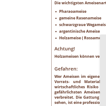
Die wichtigsten Ameisenart
Pharaoameise
gemeine Rasenameise
schwarzgraue Wegameis
argentinische Ameise
Holzameise ( Rossameise
Achtung!
Holzameisen können verbau
Gefahren:
Wer Ameisen im eigenen He
Vorrats- und Materials
wirtschaftliches Risiko 
gefährlichsten Ameisenart
verbreitet. Die Gattung is
sehen, ist eine profession