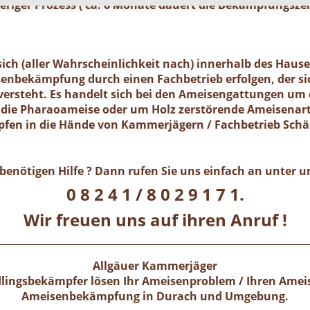
riger Prozess ( ca. 6 Monate dauert die Bekämpfungszeit
ich (aller Wahrscheinlichkeit nach) innerhalb des Haus
isenbekämpfung durch einen Fachbetrieb erfolgen, der sic
rsteht. Es handelt sich bei den Ameisengattungen um 
die Pharaoameise oder um Holz zerstörende Ameisenarte
en in die Hände von Kammerjägern / Fachbetrieb Sch
benötigen Hilfe ? Dann rufen Sie uns einfach an unter
0 8 2 4 1 / 8 0 2 9 1 7 1.
Wir freuen uns auf ihren Anruf !
Allgäuer Kammerjäger
ädlingsbekämpfer lösen Ihr Ameisenproblem / Ihren Ameis
Ameisenbekämpfung in
Durach
und Umgebung.