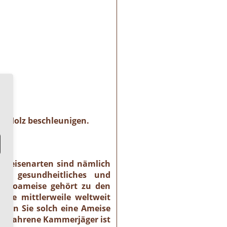
m Holz beschleunigen.
 Ameisenarten sind nämlich
es gesundheitliches und
haraoameise gehört zu den
 sie mittlerweile weltweit
llten Sie solch eine Ameise
r erfahrene Kammerjäger ist