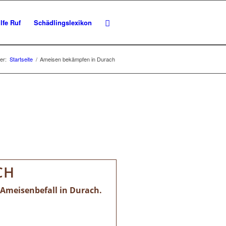
lfe Ruf
Schädlingslexikon
er:
Startseite
/
Ameisen bekämpfen in Durach
CH
 Ameisenbefall in Durach.