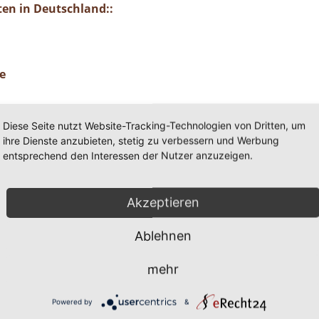
en in Deutschland::
e
 )
Diese Seite nutzt Website-Tracking-Technologien von Dritten, um
ihre Dienste anzubieten, stetig zu verbessern und Werbung
entsprechend den Interessen der Nutzer anzuzeigen.
tes Holz schädigen und den Verfall von vorgeschädigte
Akzeptieren
im entdeckt, sollte die Gefahr ernst nehmen. Einige
Ablehnen
chädlinge, von denen ein nicht zu unterschätzend
ausgehen kann wie z. B. von der Pharaoameise. Die P
mehr
en überhaupt. Ursprünglich in Indien beheimatet, ist
t verhältnismäßig klein und sieht bernsteingelb aus. So
Powered by
&
elle Schädlingsbekämpfung absolut notwendig! Selbst fü