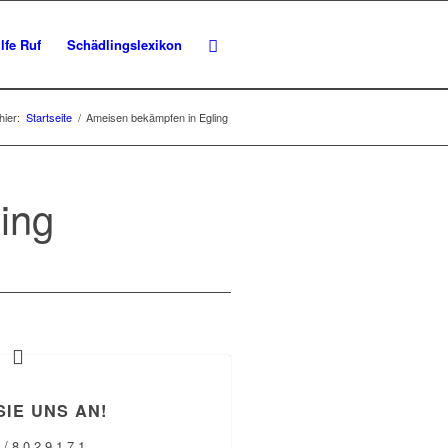
lfe Ruf
Schädlingslexikon
hier:
Startseite
/
Ameisen bekämpfen in Egling
ing
SIE UNS AN!
 / 8 0 2 9 1 7 1