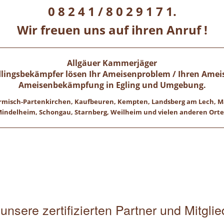
0 8 2 4 1 / 8 0 2 9 1 7 1.
Wir freuen uns auf ihren Anruf !
Allgäuer Kammerjäger
ädlingsbekämpfer lösen Ihr Ameisenproblem / Ihren Ameis
Ameisenbekämpfung in
Egling
und Umgebung.
 Garmisch-Partenkirchen, Kaufbeuren, Kempten, Landsberg am Lech,
indelheim, Schongau, Starnberg, Weilheim und vielen anderen Ort
unsere zertifizierten Partner und Mitgli