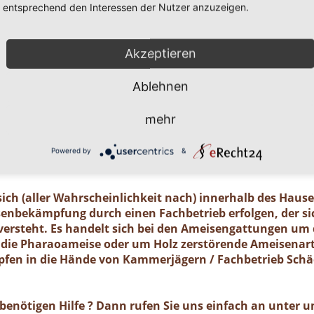
entsprechend den Interessen der Nutzer anzuzeigen.
im entdeckt, sollte die Gefahr ernst nehmen. Einige
Akzeptieren
chädlinge, von denen ein nicht zu unterschätzend
ausgehen kann wie z. B. von der Pharaoameise. Die P
Ablehnen
en überhaupt. Ursprünglich in Indien beheimatet, ist
t verhältnismäßig klein und sieht bernsteingelb aus. So
mehr
elle Schädlingsbekämpfung absolut notwendig! Selbst fü
riger Prozess ( ca. 6 Monate dauert die Bekämpfungszeit
Powered by
&
ich (aller Wahrscheinlichkeit nach) innerhalb des Haus
isenbekämpfung durch einen Fachbetrieb erfolgen, der sic
rsteht. Es handelt sich bei den Ameisengattungen um 
die Pharaoameise oder um Holz zerstörende Ameisenarte
en in die Hände von Kammerjägern / Fachbetrieb Sch
benötigen Hilfe ? Dann rufen Sie uns einfach an unter