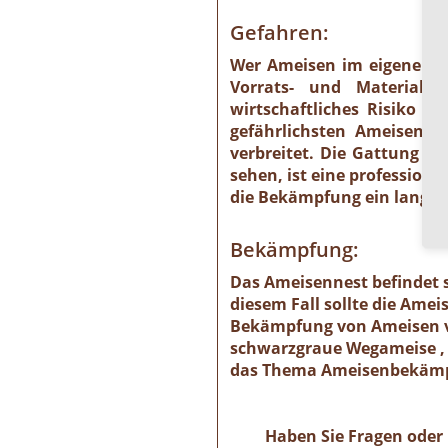
Gefahren:
Wer Ameisen im eigenen He
Vorrats- und Materials
wirtschaftliches Risiko 
gefährlichsten Ameisenart
verbreitet. Die Gattung is
sehen, ist eine profession
die Bekämpfung ein langwie
Bekämpfung:
Das Ameisennest befindet s
diesem Fall sollte die Ame
Bekämpfung von Ameisen ve
schwarzgraue Wegameise , 
das Thema Ameisenbekämpf
Haben Sie Fragen oder 