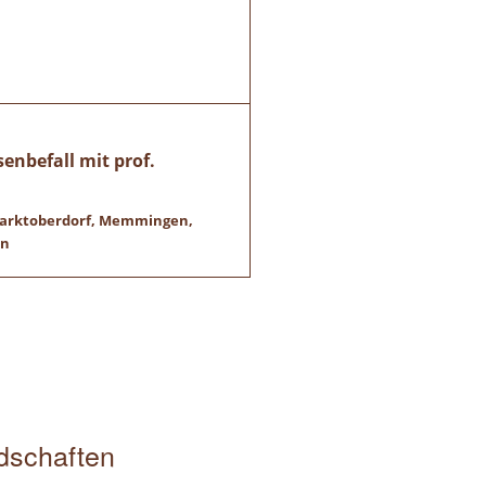
enbefall mit prof.
 Marktoberdorf, Memmingen,
en
edschaften