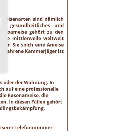
 Ameisenarten sind nämlich
es gesundheitliches und
haraoameise gehört zu den
 sie mittlerweile weltweit
llten Sie solch eine Ameise
r erfahrene Kammerjäger ist
 ).
es oder der Wohnung. In
h auf eine professionelle
die Rasenameise, die
n. In diesen Fällen gehört
ädlingsbekämpfung.
 unserer Telefonnummer: