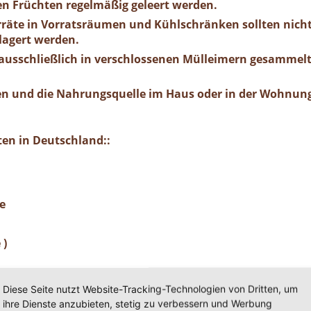
n Früchten regelmäßig geleert werden.
räte in Vorratsräumen und Kühlschränken sollten nicht
lagert werden.
 ausschließlich in verschlossenen Mülleimern gesammelt
n und die Nahrungsquelle im Haus oder in der Wohnung 
en in Deutschland::
e
 )
Diese Seite nutzt Website-Tracking-Technologien von Dritten, um
tes Holz schädigen und den Verfall von vorgeschädigte
ihre Dienste anzubieten, stetig zu verbessern und Werbung