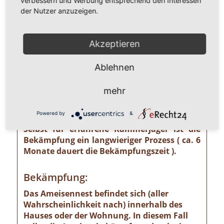
verbessern und Werbung entsprechend den Interessen
unterschätzendes gesundheitliches und
der Nutzer anzuzeigen.
wirtschaftliches Risiko ausgehen kann wie
z. B. von der Pharaoameise. Die
Pharaoameise gehört zu den gefährlichsten
Akzeptieren
Ameisenarten überhaupt. Ursprünglich in
Indien beheimatet, ist sie mittlerweile
Ablehnen
weltweit verbreitet. Die Gattung ist
verhältnismäßig klein und sieht
mehr
bernsteingelb aus. Sollten Sie solch eine
Ameise sehen, ist eine professionelle
Powered by
&
Schädlingsbekämpfung absolut notwendig!
Selbst für erfahrene Kammerjäger ist die
Bekämpfung ein langwieriger Prozess ( ca. 6
Monate dauert die Bekämpfungszeit ).
Bekämpfung:
Das Ameisennest befindet sich (aller
Wahrscheinlichkeit nach) innerhalb des
Hauses oder der Wohnung. In diesem Fall