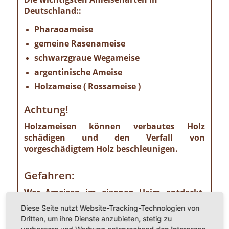
Deutschland::
Pharaoameise
gemeine Rasenameise
schwarzgraue Wegameise
argentinische Ameise
Holzameise ( Rossameise )
Achtung!
Holzameisen können verbautes Holz
schädigen und den Verfall von
vorgeschädigtem Holz beschleunigen.
Gefahren:
Wer Ameisen im eigenen Heim entdeckt,
sollte die Gefahr ernst nehmen. Einige
Diese Seite nutzt Website-Tracking-Technologien von
Ameisenarten sind nämlich Vorrats- und
Dritten, um ihre Dienste anzubieten, stetig zu
Materialschädlinge, von denen ein nicht zu