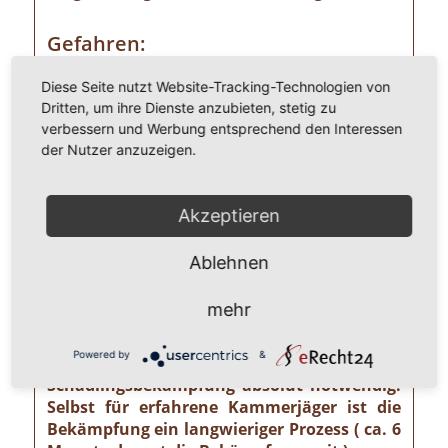
Gefahren:
Wer Ameisen im eigenen Heim entdeckt,
Diese Seite nutzt Website-Tracking-Technologien von
sollte die Gefahr ernst nehmen. Einige
Dritten, um ihre Dienste anzubieten, stetig zu
Ameisenarten sind nämlich Vorrats- und
verbessern und Werbung entsprechend den Interessen
Materialschädlinge, von denen ein nicht zu
der Nutzer anzuzeigen.
unterschätzendes gesundheitliches und
wirtschaftliches Risiko ausgehen kann wie
z. B. von der Pharaoameise. Die
Akzeptieren
Pharaoameise gehört zu den gefährlichsten
Ameisenarten überhaupt. Ursprünglich in
Ablehnen
Indien beheimatet, ist sie mittlerweile
weltweit verbreitet. Die Gattung ist
mehr
verhältnismäßig klein und sieht
bernsteingelb aus. Sollten Sie solch eine
Powered by
&
Ameise sehen, ist eine professionelle
Schädlingsbekämpfung absolut notwendig!
Selbst für erfahrene Kammerjäger ist die
Bekämpfung ein langwieriger Prozess ( ca. 6