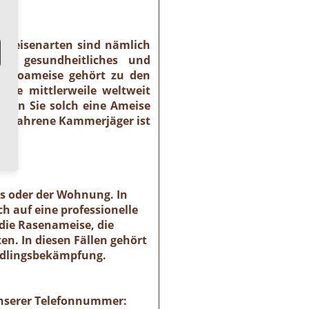
 Ameisenarten sind nämlich
es gesundheitliches und
haraoameise gehört zu den
 sie mittlerweile weltweit
llten Sie solch eine Ameise
r erfahrene Kammerjäger ist
 ).
es oder der Wohnung. In
h auf eine professionelle
die Rasenameise, die
n. In diesen Fällen gehört
ädlingsbekämpfung.
 unserer Telefonnummer: