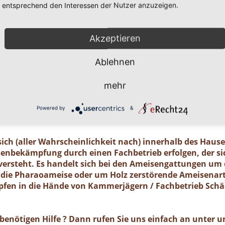
entsprechend den Interessen der Nutzer anzuzeigen.
im entdeckt, sollte die Gefahr ernst nehmen. Einige
Akzeptieren
chädlinge, von denen ein nicht zu unterschätzend
ausgehen kann wie z. B. von der Pharaoameise. Die P
Ablehnen
en überhaupt. Ursprünglich in Indien beheimatet, ist
t verhältnismäßig klein und sieht bernsteingelb aus. So
mehr
elle Schädlingsbekämpfung absolut notwendig! Selbst fü
riger Prozess ( ca. 6 Monate dauert die Bekämpfungszeit
Powered by
&
ich (aller Wahrscheinlichkeit nach) innerhalb des Haus
isenbekämpfung durch einen Fachbetrieb erfolgen, der sic
rsteht. Es handelt sich bei den Ameisengattungen um 
die Pharaoameise oder um Holz zerstörende Ameisenarte
en in die Hände von Kammerjägern / Fachbetrieb Sch
benötigen Hilfe ? Dann rufen Sie uns einfach an unter