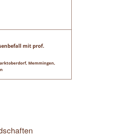
enbefall mit prof.
 Marktoberdorf, Memmingen,
en
edschaften