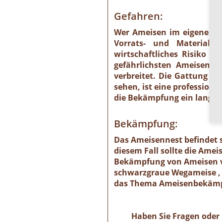
Gefahren:
Wer Ameisen im eigenen He
Vorrats- und Materials
wirtschaftliches Risiko 
gefährlichsten Ameisenart
verbreitet. Die Gattung is
sehen, ist eine profession
die Bekämpfung ein langwie
Bekämpfung:
Das Ameisennest befindet s
diesem Fall sollte die Ame
Bekämpfung von Ameisen ve
schwarzgraue Wegameise , 
das Thema Ameisenbekämpf
Haben Sie Fragen oder 