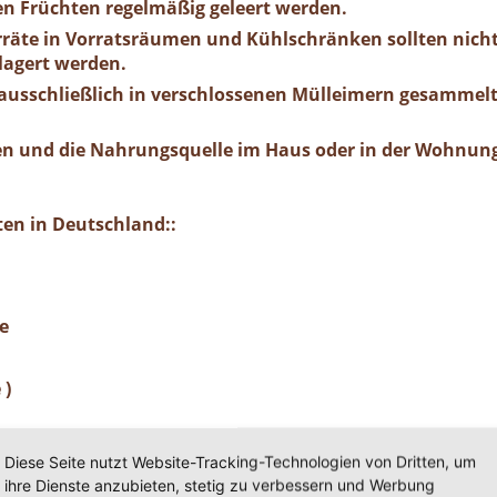
n Früchten regelmäßig geleert werden.
räte in Vorratsräumen und Kühlschränken sollten nicht
lagert werden.
 ausschließlich in verschlossenen Mülleimern gesammelt
n und die Nahrungsquelle im Haus oder in der Wohnung 
en in Deutschland::
e
 )
Diese Seite nutzt Website-Tracking-Technologien von Dritten, um
tes Holz schädigen und den Verfall von vorgeschädigte
ihre Dienste anzubieten, stetig zu verbessern und Werbung