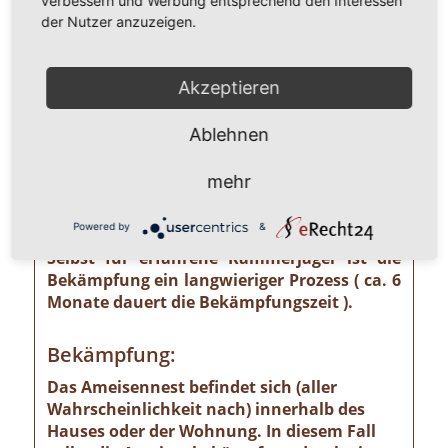
verbessern und Werbung entsprechend den Interessen
unterschätzendes gesundheitliches und
der Nutzer anzuzeigen.
wirtschaftliches Risiko ausgehen kann wie
z. B. von der Pharaoameise. Die
Pharaoameise gehört zu den gefährlichsten
Akzeptieren
Ameisenarten überhaupt. Ursprünglich in
Indien beheimatet, ist sie mittlerweile
Ablehnen
weltweit verbreitet. Die Gattung ist
verhältnismäßig klein und sieht
mehr
bernsteingelb aus. Sollten Sie solch eine
Ameise sehen, ist eine professionelle
Powered by
&
Schädlingsbekämpfung absolut notwendig!
Selbst für erfahrene Kammerjäger ist die
Bekämpfung ein langwieriger Prozess ( ca. 6
Monate dauert die Bekämpfungszeit ).
Bekämpfung:
Das Ameisennest befindet sich (aller
Wahrscheinlichkeit nach) innerhalb des
Hauses oder der Wohnung. In diesem Fall