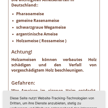
Deutschland::
Pharaoameise
gemeine Rasenameise
schwarzgraue Wegameise
argentinische Ameise
Holzameise ( Rossameise )
Achtung!
Holzameisen können verbautes Holz
schädigen und den Verfall von
vorgeschädigtem Holz beschleunigen.
Gefahren:
Wer Ameisen im eigenen Heim entdeckt,
sollte die Gefahr ernst nehmen. Einige
Diese Seite nutzt Website-Tracking-Technologien von
Ameisenarten sind nämlich Vorrats- und
Dritten, um ihre Dienste anzubieten, stetig zu
Materialschädlinge, von denen ein nicht zu