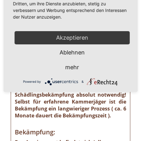
Dritten, um ihre Dienste anzubieten, stetig zu
sollte die Gefahr ernst nehmen. Einige
verbessern und Werbung entsprechend den Interessen
Ameisenarten sind nämlich Vorrats- und
der Nutzer anzuzeigen.
Materialschädlinge, von denen ein nicht zu
unterschätzendes gesundheitliches und
wirtschaftliches Risiko ausgehen kann wie
Akzeptieren
z. B. von der Pharaoameise. Die
Pharaoameise gehört zu den gefährlichsten
Ablehnen
Ameisenarten überhaupt. Ursprünglich in
Indien beheimatet, ist sie mittlerweile
weltweit verbreitet. Die Gattung ist
mehr
verhältnismäßig klein und sieht
bernsteingelb aus. Sollten Sie solch eine
Powered by
&
Ameise sehen, ist eine professionelle
Schädlingsbekämpfung absolut notwendig!
Selbst für erfahrene Kammerjäger ist die
Bekämpfung ein langwieriger Prozess ( ca. 6
Monate dauert die Bekämpfungszeit ).
Bekämpfung: