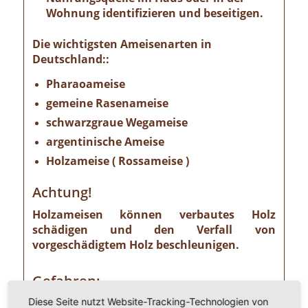
Wohnung identifizieren und beseitigen.
Die wichtigsten Ameisenarten in
Deutschland::
Pharaoameise
gemeine Rasenameise
schwarzgraue Wegameise
argentinische Ameise
Holzameise ( Rossameise )
Achtung!
Holzameisen können verbautes Holz
schädigen und den Verfall von
vorgeschädigtem Holz beschleunigen.
Gefahren:
Diese Seite nutzt Website-Tracking-Technologien von
Wer Ameisen im eigenen Heim entdeckt,