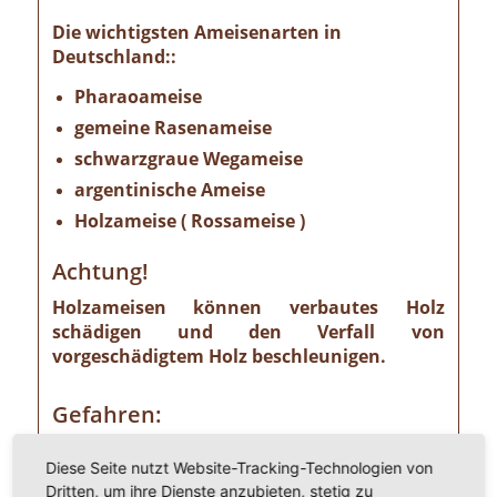
Die wichtigsten Ameisenarten in
Deutschland::
Pharaoameise
gemeine Rasenameise
schwarzgraue Wegameise
argentinische Ameise
Holzameise ( Rossameise )
Achtung!
Holzameisen können verbautes Holz
schädigen und den Verfall von
vorgeschädigtem Holz beschleunigen.
Gefahren:
Wer Ameisen im eigenen Heim entdeckt,
Diese Seite nutzt Website-Tracking-Technologien von
sollte die Gefahr ernst nehmen. Einige
Dritten, um ihre Dienste anzubieten, stetig zu