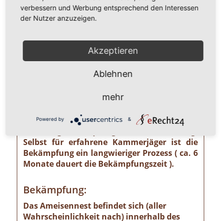
Ameisenarten sind nämlich Vorrats- und
verbessern und Werbung entsprechend den Interessen
Materialschädlinge, von denen ein nicht zu
der Nutzer anzuzeigen.
unterschätzendes gesundheitliches und
wirtschaftliches Risiko ausgehen kann wie
z. B. von der Pharaoameise. Die
Akzeptieren
Pharaoameise gehört zu den gefährlichsten
Ameisenarten überhaupt. Ursprünglich in
Ablehnen
Indien beheimatet, ist sie mittlerweile
weltweit verbreitet. Die Gattung ist
mehr
verhältnismäßig klein und sieht
bernsteingelb aus. Sollten Sie solch eine
Ameise sehen, ist eine professionelle
Powered by
&
Schädlingsbekämpfung absolut notwendig!
Selbst für erfahrene Kammerjäger ist die
Bekämpfung ein langwieriger Prozess ( ca. 6
Monate dauert die Bekämpfungszeit ).
Bekämpfung:
Das Ameisennest befindet sich (aller
Wahrscheinlichkeit nach) innerhalb des