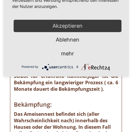
verbessern und Werbung entsprechend den Interessen
unterschätzendes gesundheitliches und
der Nutzer anzuzeigen.
wirtschaftliches Risiko ausgehen kann wie
z. B. von der Pharaoameise. Die
Pharaoameise gehört zu den gefährlichsten
Akzeptieren
Ameisenarten überhaupt. Ursprünglich in
Indien beheimatet, ist sie mittlerweile
Ablehnen
weltweit verbreitet. Die Gattung ist
verhältnismäßig klein und sieht
mehr
bernsteingelb aus. Sollten Sie solch eine
Ameise sehen, ist eine professionelle
Powered by
&
Schädlingsbekämpfung absolut notwendig!
Selbst für erfahrene Kammerjäger ist die
Bekämpfung ein langwieriger Prozess ( ca. 6
Monate dauert die Bekämpfungszeit ).
Bekämpfung:
Das Ameisennest befindet sich (aller
Wahrscheinlichkeit nach) innerhalb des
Hauses oder der Wohnung. In diesem Fall