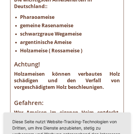
Deutschland::
Pharaoameise
gemeine Rasenameise
schwarzgraue Wegameise
argentinische Ameise
Holzameise ( Rossameise )
Achtung!
Holzameisen können verbautes Holz
schädigen und den Verfall von
vorgeschädigtem Holz beschleunigen.
Gefahren:
Wer Ameisen im eigenen Heim entdeckt,
sollte die Gefahr ernst nehmen. Einige
Diese Seite nutzt Website-Tracking-Technologien von
Ameisenarten sind nämlich Vorrats- und
Dritten, um ihre Dienste anzubieten, stetig zu
Materialschädlinge, von denen ein nicht zu