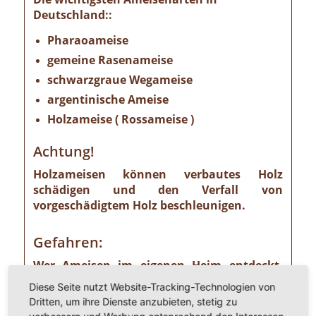
Deutschland::
Pharaoameise
gemeine Rasenameise
schwarzgraue Wegameise
argentinische Ameise
Holzameise ( Rossameise )
Achtung!
Holzameisen können verbautes Holz
schädigen und den Verfall von
vorgeschädigtem Holz beschleunigen.
Gefahren:
Wer Ameisen im eigenen Heim entdeckt,
sollte die Gefahr ernst nehmen. Einige
Diese Seite nutzt Website-Tracking-Technologien von
Ameisenarten sind nämlich Vorrats- und
Dritten, um ihre Dienste anzubieten, stetig zu
Materialschädlinge, von denen ein nicht zu