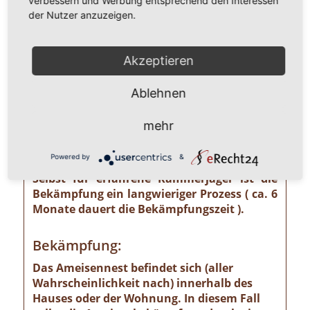
verbessern und Werbung entsprechend den Interessen
unterschätzendes gesundheitliches und
der Nutzer anzuzeigen.
wirtschaftliches Risiko ausgehen kann wie
z. B. von der Pharaoameise. Die
Pharaoameise gehört zu den gefährlichsten
Akzeptieren
Ameisenarten überhaupt. Ursprünglich in
Indien beheimatet, ist sie mittlerweile
Ablehnen
weltweit verbreitet. Die Gattung ist
verhältnismäßig klein und sieht
mehr
bernsteingelb aus. Sollten Sie solch eine
Ameise sehen, ist eine professionelle
Powered by
&
Schädlingsbekämpfung absolut notwendig!
Selbst für erfahrene Kammerjäger ist die
Bekämpfung ein langwieriger Prozess ( ca. 6
Monate dauert die Bekämpfungszeit ).
Bekämpfung:
Das Ameisennest befindet sich (aller
Wahrscheinlichkeit nach) innerhalb des
Hauses oder der Wohnung. In diesem Fall