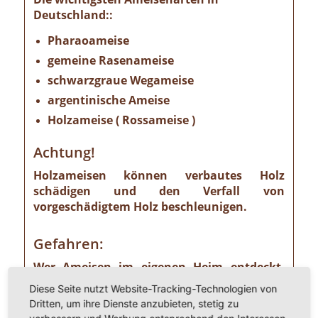
Deutschland::
Pharaoameise
gemeine Rasenameise
schwarzgraue Wegameise
argentinische Ameise
Holzameise ( Rossameise )
Achtung!
Holzameisen können verbautes Holz
schädigen und den Verfall von
vorgeschädigtem Holz beschleunigen.
Gefahren:
Wer Ameisen im eigenen Heim entdeckt,
sollte die Gefahr ernst nehmen. Einige
Diese Seite nutzt Website-Tracking-Technologien von
Ameisenarten sind nämlich Vorrats- und
Dritten, um ihre Dienste anzubieten, stetig zu
Materialschädlinge, von denen ein nicht zu