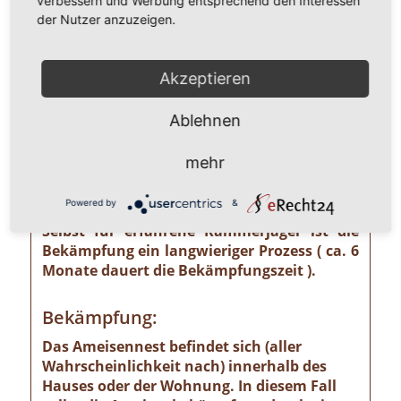
verbessern und Werbung entsprechend den Interessen
unterschätzendes gesundheitliches und
der Nutzer anzuzeigen.
wirtschaftliches Risiko ausgehen kann wie
z. B. von der Pharaoameise. Die
Pharaoameise gehört zu den gefährlichsten
Akzeptieren
Ameisenarten überhaupt. Ursprünglich in
Indien beheimatet, ist sie mittlerweile
Ablehnen
weltweit verbreitet. Die Gattung ist
verhältnismäßig klein und sieht
mehr
bernsteingelb aus. Sollten Sie solch eine
Ameise sehen, ist eine professionelle
Powered by
&
Schädlingsbekämpfung absolut notwendig!
Selbst für erfahrene Kammerjäger ist die
Bekämpfung ein langwieriger Prozess ( ca. 6
Monate dauert die Bekämpfungszeit ).
Bekämpfung:
Das Ameisennest befindet sich (aller
Wahrscheinlichkeit nach) innerhalb des
Hauses oder der Wohnung. In diesem Fall