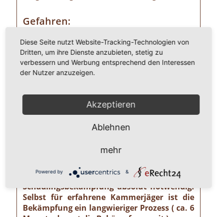
Gefahren:
Wer Ameisen im eigenen Heim entdeckt,
Diese Seite nutzt Website-Tracking-Technologien von
sollte die Gefahr ernst nehmen. Einige
Dritten, um ihre Dienste anzubieten, stetig zu
Ameisenarten sind nämlich Vorrats- und
verbessern und Werbung entsprechend den Interessen
Materialschädlinge, von denen ein nicht zu
der Nutzer anzuzeigen.
unterschätzendes gesundheitliches und
wirtschaftliches Risiko ausgehen kann wie
z. B. von der Pharaoameise. Die
Akzeptieren
Pharaoameise gehört zu den gefährlichsten
Ameisenarten überhaupt. Ursprünglich in
Ablehnen
Indien beheimatet, ist sie mittlerweile
weltweit verbreitet. Die Gattung ist
mehr
verhältnismäßig klein und sieht
bernsteingelb aus. Sollten Sie solch eine
Powered by
&
Ameise sehen, ist eine professionelle
Schädlingsbekämpfung absolut notwendig!
Selbst für erfahrene Kammerjäger ist die
Bekämpfung ein langwieriger Prozess ( ca. 6