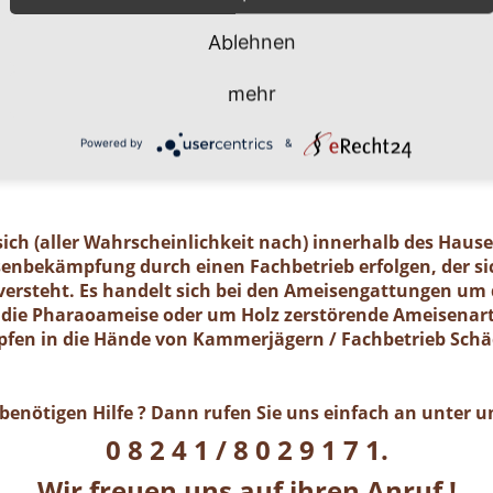
im entdeckt, sollte die Gefahr ernst nehmen. Einige
chädlinge, von denen ein nicht zu unterschätzend
Ablehnen
ausgehen kann wie z. B. von der Pharaoameise. Die P
en überhaupt. Ursprünglich in Indien beheimatet, ist
mehr
t verhältnismäßig klein und sieht bernsteingelb aus. So
elle Schädlingsbekämpfung absolut notwendig! Selbst fü
Powered by
&
riger Prozess ( ca. 6 Monate dauert die Bekämpfungszeit
ich (aller Wahrscheinlichkeit nach) innerhalb des Haus
isenbekämpfung durch einen Fachbetrieb erfolgen, der sic
rsteht. Es handelt sich bei den Ameisengattungen um 
die Pharaoameise oder um Holz zerstörende Ameisenarte
en in die Hände von Kammerjägern / Fachbetrieb Sch
benötigen Hilfe ? Dann rufen Sie uns einfach an unter
0 8 2 4 1 / 8 0 2 9 1 7 1.
Wir freuen uns auf ihren Anruf !