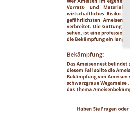
Wer Ameisen im eigenen He
Vorrats- und Materials
wirtschaftliches Risiko 
gefährlichsten Ameisenart
verbreitet. Die Gattung is
sehen, ist eine profession
die Bekämpfung ein langwie
Bekämpfung:
Das Ameisennest befindet s
diesem Fall sollte die Ame
Bekämpfung von Ameisen ve
schwarzgraue Wegameise , 
das Thema Ameisenbekämpf
Haben Sie Fragen oder 