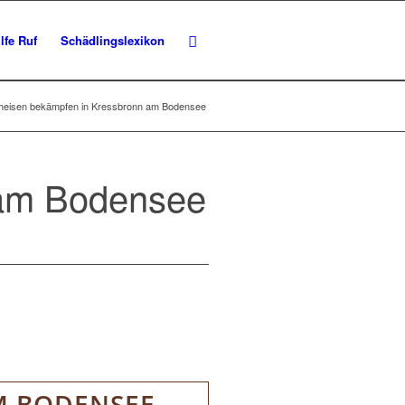
lfe Ruf
Schädlingslexikon
eisen bekämpfen in Kressbronn am Bodensee
 am Bodensee
M BODENSEE