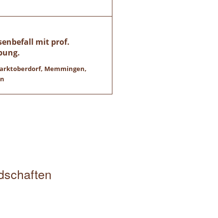
enbefall mit prof.
bung.
 Marktoberdorf, Memmingen,
en
edschaften