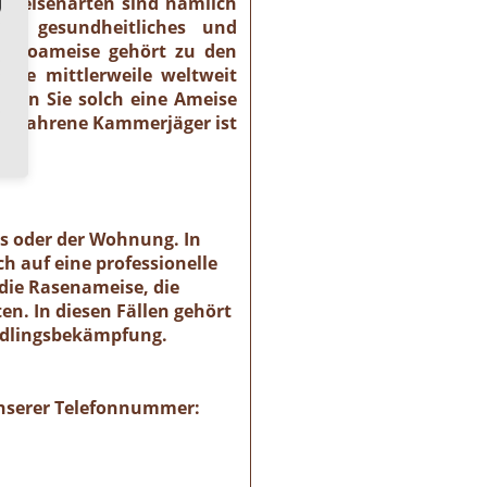
 Ameisenarten sind nämlich
es gesundheitliches und
haraoameise gehört zu den
 sie mittlerweile weltweit
llten Sie solch eine Ameise
r erfahrene Kammerjäger ist
 ).
es oder der Wohnung. In
h auf eine professionelle
die Rasenameise, die
n. In diesen Fällen gehört
ädlingsbekämpfung.
 unserer Telefonnummer: