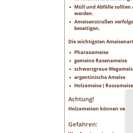
Müll und Abfälle sollten
werden.
Ameisenstraßen verfolge
beseitigen.
Die wichtigsten Ameisenart
Pharaoameise
gemeine Rasenameise
schwarzgraue Wegameis
argentinische Ameise
Holzameise ( Rossameise
Achtung!
Holzameisen können verbau
Gefahren: