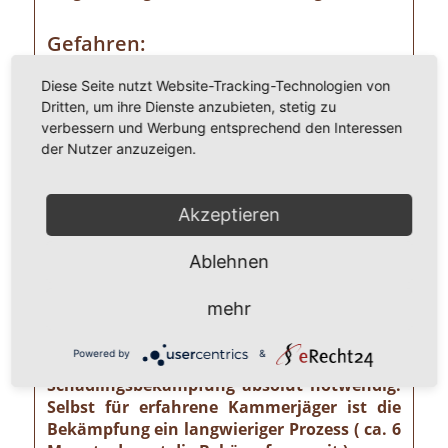
Gefahren:
Wer Ameisen im eigenen Heim entdeckt,
Diese Seite nutzt Website-Tracking-Technologien von
sollte die Gefahr ernst nehmen. Einige
Dritten, um ihre Dienste anzubieten, stetig zu
Ameisenarten sind nämlich Vorrats- und
verbessern und Werbung entsprechend den Interessen
Materialschädlinge, von denen ein nicht zu
der Nutzer anzuzeigen.
unterschätzendes gesundheitliches und
wirtschaftliches Risiko ausgehen kann wie
z. B. von der Pharaoameise. Die
Akzeptieren
Pharaoameise gehört zu den gefährlichsten
Ameisenarten überhaupt. Ursprünglich in
Ablehnen
Indien beheimatet, ist sie mittlerweile
weltweit verbreitet. Die Gattung ist
mehr
verhältnismäßig klein und sieht
bernsteingelb aus. Sollten Sie solch eine
Powered by
&
Ameise sehen, ist eine professionelle
Schädlingsbekämpfung absolut notwendig!
Selbst für erfahrene Kammerjäger ist die
Bekämpfung ein langwieriger Prozess ( ca. 6