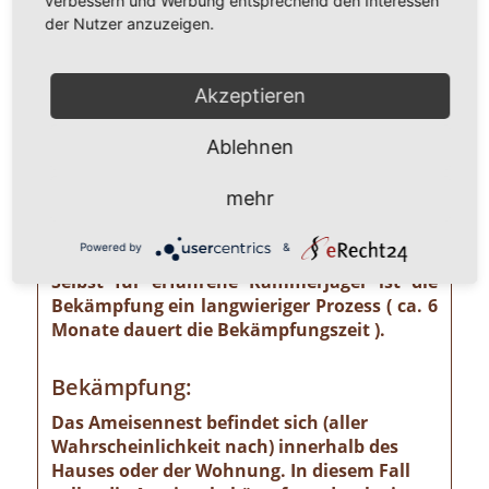
verbessern und Werbung entsprechend den Interessen
unterschätzendes gesundheitliches und
der Nutzer anzuzeigen.
wirtschaftliches Risiko ausgehen kann wie
z. B. von der Pharaoameise. Die
Pharaoameise gehört zu den gefährlichsten
Akzeptieren
Ameisenarten überhaupt. Ursprünglich in
Indien beheimatet, ist sie mittlerweile
Ablehnen
weltweit verbreitet. Die Gattung ist
verhältnismäßig klein und sieht
mehr
bernsteingelb aus. Sollten Sie solch eine
Ameise sehen, ist eine professionelle
Powered by
&
Schädlingsbekämpfung absolut notwendig!
Selbst für erfahrene Kammerjäger ist die
Bekämpfung ein langwieriger Prozess ( ca. 6
Monate dauert die Bekämpfungszeit ).
Bekämpfung:
Das Ameisennest befindet sich (aller
Wahrscheinlichkeit nach) innerhalb des
Hauses oder der Wohnung. In diesem Fall