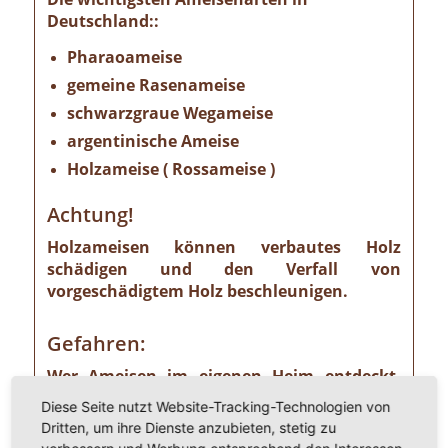
Deutschland::
Pharaoameise
gemeine Rasenameise
schwarzgraue Wegameise
argentinische Ameise
Holzameise ( Rossameise )
Achtung!
Holzameisen können verbautes Holz
schädigen und den Verfall von
vorgeschädigtem Holz beschleunigen.
Gefahren:
Wer Ameisen im eigenen Heim entdeckt,
sollte die Gefahr ernst nehmen. Einige
Diese Seite nutzt Website-Tracking-Technologien von
Ameisenarten sind nämlich Vorrats- und
Dritten, um ihre Dienste anzubieten, stetig zu
Materialschädlinge, von denen ein nicht zu