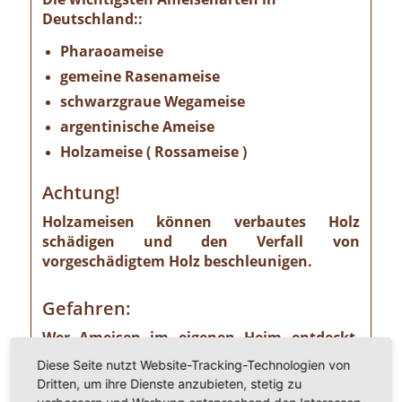
Deutschland::
Pharaoameise
gemeine Rasenameise
schwarzgraue Wegameise
argentinische Ameise
Holzameise ( Rossameise )
Achtung!
Holzameisen können verbautes Holz
schädigen und den Verfall von
vorgeschädigtem Holz beschleunigen.
Gefahren:
Wer Ameisen im eigenen Heim entdeckt,
sollte die Gefahr ernst nehmen. Einige
Diese Seite nutzt Website-Tracking-Technologien von
Ameisenarten sind nämlich Vorrats- und
Dritten, um ihre Dienste anzubieten, stetig zu
Materialschädlinge, von denen ein nicht zu