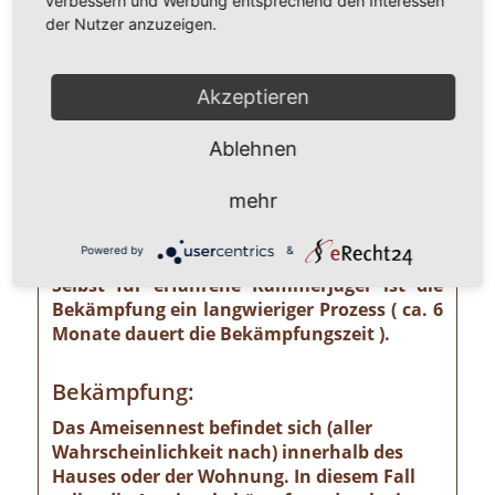
verbessern und Werbung entsprechend den Interessen
unterschätzendes gesundheitliches und
der Nutzer anzuzeigen.
wirtschaftliches Risiko ausgehen kann wie
z. B. von der Pharaoameise. Die
Pharaoameise gehört zu den gefährlichsten
Akzeptieren
Ameisenarten überhaupt. Ursprünglich in
Indien beheimatet, ist sie mittlerweile
Ablehnen
weltweit verbreitet. Die Gattung ist
verhältnismäßig klein und sieht
mehr
bernsteingelb aus. Sollten Sie solch eine
Ameise sehen, ist eine professionelle
Powered by
&
Schädlingsbekämpfung absolut notwendig!
Selbst für erfahrene Kammerjäger ist die
Bekämpfung ein langwieriger Prozess ( ca. 6
Monate dauert die Bekämpfungszeit ).
Bekämpfung:
Das Ameisennest befindet sich (aller
Wahrscheinlichkeit nach) innerhalb des
Hauses oder der Wohnung. In diesem Fall