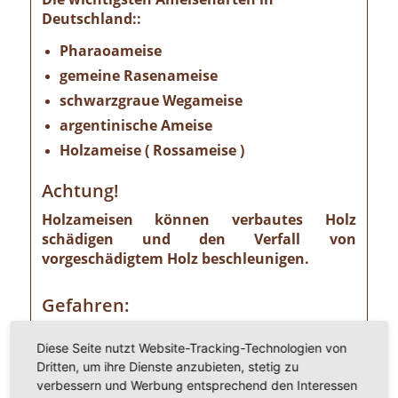
Deutschland::
Pharaoameise
gemeine Rasenameise
schwarzgraue Wegameise
argentinische Ameise
Holzameise ( Rossameise )
Achtung!
Holzameisen können verbautes Holz
schädigen und den Verfall von
vorgeschädigtem Holz beschleunigen.
Gefahren:
Wer Ameisen im eigenen Heim entdeckt,
Diese Seite nutzt Website-Tracking-Technologien von
sollte die Gefahr ernst nehmen. Einige
Dritten, um ihre Dienste anzubieten, stetig zu
Ameisenarten sind nämlich Vorrats- und
verbessern und Werbung entsprechend den Interessen
Materialschädlinge, von denen ein nicht zu