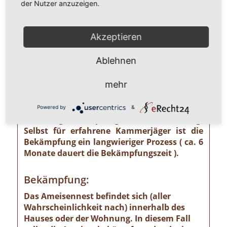
der Nutzer anzuzeigen.
unterschätzendes gesundheitliches und
wirtschaftliches Risiko ausgehen kann wie
z. B. von der Pharaoameise. Die
Akzeptieren
Pharaoameise gehört zu den gefährlichsten
Ameisenarten überhaupt. Ursprünglich in
Ablehnen
Indien beheimatet, ist sie mittlerweile
weltweit verbreitet. Die Gattung ist
mehr
verhältnismäßig klein und sieht
bernsteingelb aus. Sollten Sie solch eine
Ameise sehen, ist eine professionelle
Powered by
&
Schädlingsbekämpfung absolut notwendig!
Selbst für erfahrene Kammerjäger ist die
Bekämpfung ein langwieriger Prozess ( ca. 6
Monate dauert die Bekämpfungszeit ).
Bekämpfung:
Das Ameisennest befindet sich (aller
Wahrscheinlichkeit nach) innerhalb des
Hauses oder der Wohnung. In diesem Fall