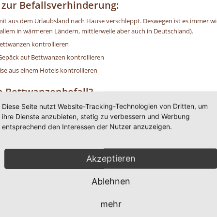
ur Befallsverhinderung:
t aus dem Urlaubsland nach Hause verschleppt. Deswegen ist es immer wic
llem in wärmeren Ländern, mittlerweile aber auch in Deutschland).
ettwanzen kontrollieren
Gepäck auf Bettwanzen kontrollieren
ise aus einem Hotels kontrollieren
n Bettwanzenbefall?
Diese Seite nutzt Website-Tracking-Technologien von Dritten, um
ihre Dienste anzubieten, stetig zu verbessern und Werbung
che von deren Exkrementen
entsprechend den Interessen der Nutzer anzuzeigen.
hrzunehmen
 der Haut
Akzeptieren
ritationen u. a.
Ablehnen
tigen Hilfe ? Dann rufen Sie uns einfach an unter der 
mehr
0 8 2 4 1 / 8 0 2 9 1 7 1.