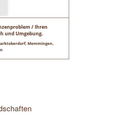
anzenproblem / Ihren
ach und Umgebung.
 Marktoberdorf, Memmingen,
en
edschaften