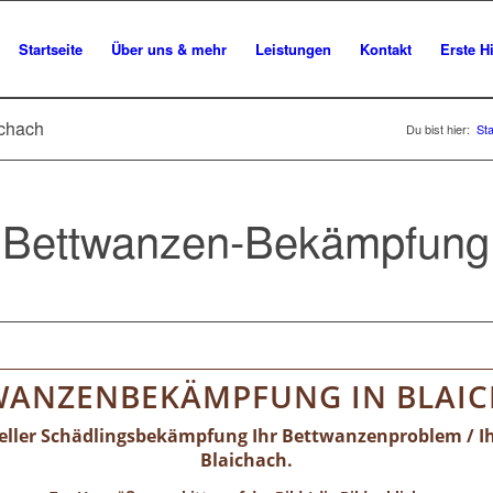
Startseite
Über uns & mehr
Leistungen
Kontakt
Erste Hi
ichach
Du bist hier:
Sta
e Bettwanzen-Bekämpfung 
WANZENBEKÄMPFUNG IN BLAIC
neller Schädlingsbekämpfung Ihr Bettwanzenproblem / I
Blaichach.