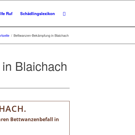
lfe Ruf
Schädlingslexikon
rtseite
/
Bettwanzen-Bekämpfung in Blaichach
in Blaichach
HACH.
hren Bettwanzenbefall in