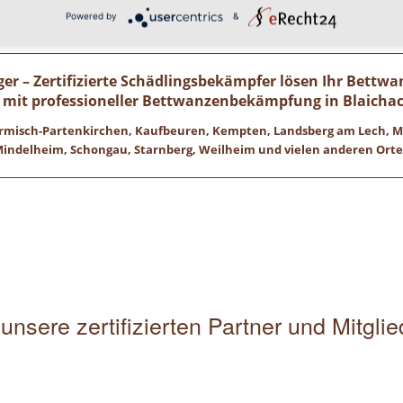
Wir freuen uns auf ihren Anruf!
Powered by
&
r – Zertifizierte Schädlingsbekämpfer lösen Ihr Bettw
 mit professioneller Bettwanzenbekämpfung in Blaich
 Garmisch-Partenkirchen, Kaufbeuren, Kempten, Landsberg am Lech,
indelheim, Schongau, Starnberg, Weilheim und vielen anderen Ort
unsere zertifizierten Partner und Mitgli