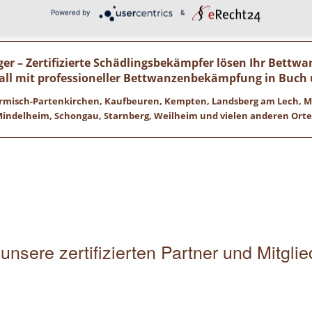
Wir freuen uns auf ihren Anruf!
Powered by
&
r – Zertifizierte Schädlingsbekämpfer lösen Ihr Bettw
ll mit professioneller Bettwanzenbekämpfung in Buc
 Garmisch-Partenkirchen, Kaufbeuren, Kempten, Landsberg am Lech,
indelheim, Schongau, Starnberg, Weilheim und vielen anderen Ort
unsere zertifizierten Partner und Mitgli