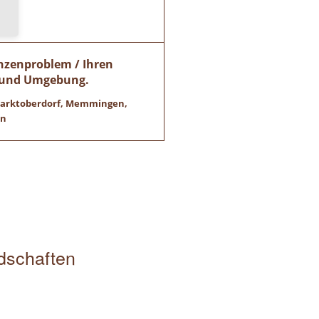
anzenproblem / Ihren
h und Umgebung.
 Marktoberdorf, Memmingen,
en
edschaften