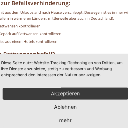
ur Befallsverhinderung:
t aus dem Urlaubsland nach Hause verschleppt. Deswegen ist es immer wic
llem in wärmeren Ländern, mittlerweile aber auch in Deutschland).
ettwanzen kontrollieren
Gepäck auf Bettwanzen kontrollieren
ise aus einem Hotels kontrollieren
n Bettwanzenbefall?
Diese Seite nutzt Website-Tracking-Technologien von Dritten, um
ihre Dienste anzubieten, stetig zu verbessern und Werbung
che von deren Exkrementen
entsprechend den Interessen der Nutzer anzuzeigen.
hrzunehmen
 der Haut
Akzeptieren
ritationen u. a.
Ablehnen
tigen Hilfe ? Dann rufen Sie uns einfach an unter der 
mehr
0 8 2 4 1 / 8 0 2 9 1 7 1.