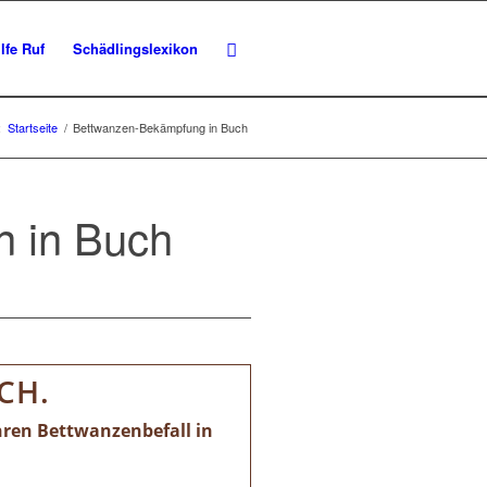
lfe Ruf
Schädlingslexikon
:
Startseite
/
Bettwanzen-Bekämpfung in Buch
n in Buch
CH.
hren Bettwanzenbefall in