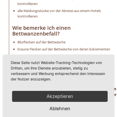
kontrollieren
alle Kleidungsstücke vor der Abreise aus einem Hotels
kontrollieren
Wie bemerke ich einen
Bettwanzenbefall?
Blutflecken auf der Bettwäsche
braune Flecken auf der Bettwäsche von deren Exkrementen
ein süßer Mandelgeruch ist wahrzunehmen
Diese Seite nutzt Website-Tracking-Technologien von
extreme Schwellungen (Bisse) an der Haut
Dritten, um ihre Dienste anzubieten, stetig zu
allergische Reaktionen, wie Hautirritationen u. a.
verbessern und Werbung entsprechend den Interessen
unangenehmer Juckreiz
der Nutzer anzuzeigen.
Haben Sie Fragen oder benötigen Hilfe ? Dann
rufen Sie uns einfach an unter der
Akzeptieren
Telefonnummer
0 8 2 4 1 / 8 0 2 9 1 7 1.
Ablehnen