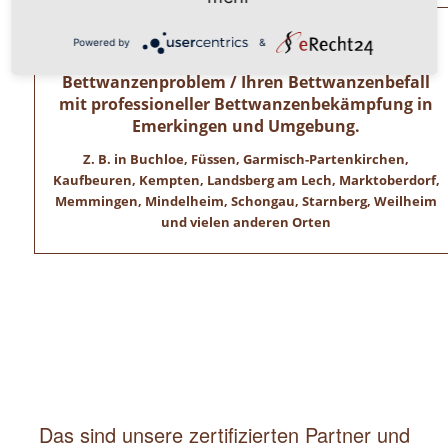
Allgäuer Kammerjäger – Zertifizierte
Powered by
&
Schädlingsbekämpfer lösen Ihr
Bettwanzenproblem / Ihren Bettwanzenbefall
mit professioneller Bettwanzenbekämpfung in
Emerkingen und Umgebung.
Z. B. in Buchloe, Füssen, Garmisch-Partenkirchen,
Kaufbeuren, Kempten, Landsberg am Lech, Marktoberdorf,
Memmingen, Mindelheim, Schongau, Starnberg, Weilheim
und vielen anderen Orten
Das sind unsere zertifizierten Partner und