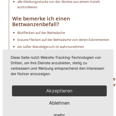
alle Kleidungsstücke vor der Abreise aus einem Hotels
kontrollieren
Wie bemerke ich einen
Bettwanzenbefall?
Blutflecken auf der Bettwäsche
braune Flecken auf der Bettwäsche von deren Exkrementen
ein süßer Mandelgeruch ist wahrzunehmen
extreme Schwellungen (Bisse) an der Haut
Diese Seite nutzt Website-Tracking-Technologien von
allergische Reaktionen, wie Hautirritationen u. a.
Dritten, um ihre Dienste anzubieten, stetig zu
unangenehmer Juckreiz
verbessern und Werbung entsprechend den Interessen
der Nutzer anzuzeigen.
Haben Sie Fragen oder benötigen Hilfe ? Dann
rufen Sie uns einfach an unter der
Telefonnummer
Akzeptieren
0 8 2 4 1 / 8 0 2 9 1 7 1.
Ablehnen
Wir freuen uns auf ihren Anruf!
mehr