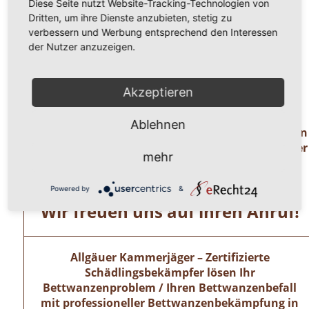
Diese Seite nutzt Website-Tracking-Technologien von
Blutflecken auf der Bettwäsche
Dritten, um ihre Dienste anzubieten, stetig zu
braune Flecken auf der Bettwäsche von deren Exkrementen
verbessern und Werbung entsprechend den Interessen
ein süßer Mandelgeruch ist wahrzunehmen
der Nutzer anzuzeigen.
extreme Schwellungen (Bisse) an der Haut
allergische Reaktionen, wie Hautirritationen u. a.
Akzeptieren
unangenehmer Juckreiz
Ablehnen
Haben Sie Fragen oder benötigen Hilfe ? Dann
rufen Sie uns einfach an unter der
mehr
Telefonnummer
0 8 2 4 1 / 8 0 2 9 1 7 1.
Powered by
&
Wir freuen uns auf ihren Anruf!
Allgäuer Kammerjäger – Zertifizierte
Schädlingsbekämpfer lösen Ihr
Bettwanzenproblem / Ihren Bettwanzenbefall
mit professioneller Bettwanzenbekämpfung in