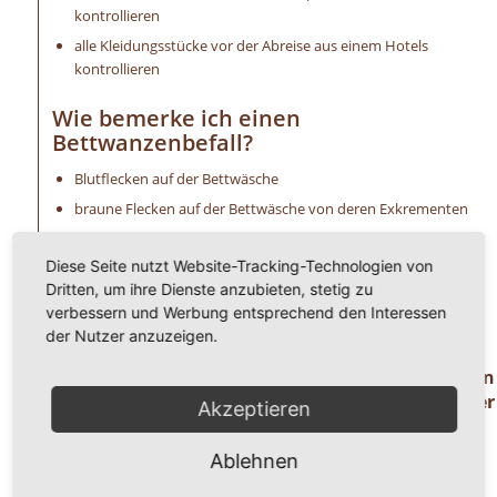
kontrollieren
alle Kleidungsstücke vor der Abreise aus einem Hotels
kontrollieren
Wie bemerke ich einen
Bettwanzenbefall?
Blutflecken auf der Bettwäsche
braune Flecken auf der Bettwäsche von deren Exkrementen
ein süßer Mandelgeruch ist wahrzunehmen
Diese Seite nutzt Website-Tracking-Technologien von
extreme Schwellungen (Bisse) an der Haut
Dritten, um ihre Dienste anzubieten, stetig zu
allergische Reaktionen, wie Hautirritationen u. a.
verbessern und Werbung entsprechend den Interessen
unangenehmer Juckreiz
der Nutzer anzuzeigen.
Haben Sie Fragen oder benötigen Hilfe ? Dann
rufen Sie uns einfach an unter der
Akzeptieren
Telefonnummer
0 8 2 4 1 / 8 0 2 9 1 7 1.
Ablehnen