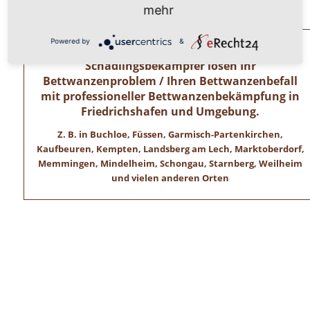
Wir freuen uns auf ihren Anruf!
mehr
Powered by
&
Allgäuer Kammerjäger – Zertifizierte
Schädlingsbekämpfer lösen Ihr
Bettwanzenproblem / Ihren Bettwanzenbefall
mit professioneller Bettwanzenbekämpfung in
Friedrichshafen und Umgebung.
Z. B. in Buchloe, Füssen, Garmisch-Partenkirchen,
Kaufbeuren, Kempten, Landsberg am Lech, Marktoberdorf,
Memmingen, Mindelheim, Schongau, Starnberg, Weilheim
und vielen anderen Orten