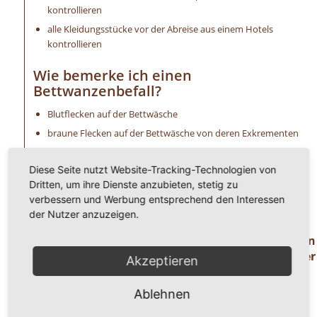
kontrollieren
alle Kleidungsstücke vor der Abreise aus einem Hotels
kontrollieren
Wie bemerke ich einen
Bettwanzenbefall?
Blutflecken auf der Bettwäsche
braune Flecken auf der Bettwäsche von deren Exkrementen
ein süßer Mandelgeruch ist wahrzunehmen
Diese Seite nutzt Website-Tracking-Technologien von
extreme Schwellungen (Bisse) an der Haut
Dritten, um ihre Dienste anzubieten, stetig zu
allergische Reaktionen, wie Hautirritationen u. a.
verbessern und Werbung entsprechend den Interessen
unangenehmer Juckreiz
der Nutzer anzuzeigen.
Haben Sie Fragen oder benötigen Hilfe ? Dann
rufen Sie uns einfach an unter der
Akzeptieren
Telefonnummer
0 8 2 4 1 / 8 0 2 9 1 7 1.
Ablehnen